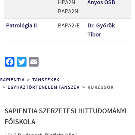
HPA2N
Ányos OSB
BAPA2N
Patrológia II.
BAPA2/E
Dr. Györök
Tibor
Facebook
Twitter
Email
Morzsa
SAPIENTIA
TANSZÉKEK
KURZUSOK
EGYHÁZTÖRTÉNELEM TANSZÉK
SAPIENTIA SZERZETESI HITTUDOMÁNYI
FŐISKOLA