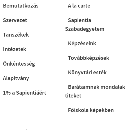
Bemutatkozás
A la carte
Szervezet
Sapientia
Szabadegyetem
Tanszékek
Képzéseink
Intézetek
Továbbképzések
Önkéntesség
Könyvtári esték
Alapítvány
Barátaimnak mondalak
1% a Sapientiáért
titeket
Főiskola képekben