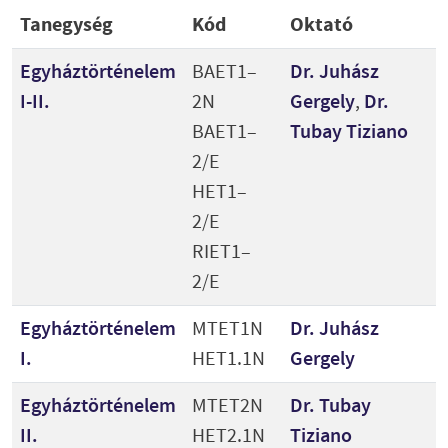
Tanegység
Kód
Oktató
Egyháztörténelem
BAET1–
Dr. Juhász
I-II.
2N
Gergely
,
Dr.
BAET1–
Tubay Tiziano
2/E
HET1–
2/E
RIET1–
2/E
Egyháztörténelem
MTET1N
Dr. Juhász
I.
HET1.1N
Gergely
Egyháztörténelem
MTET2N
Dr. Tubay
II.
HET2.1N
Tiziano