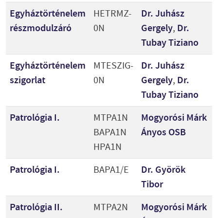
Egyháztörténelem
HETRMZ-
Dr. Juhász
részmodulzáró
0N
Gergely
,
Dr.
Tubay Tiziano
Egyháztörténelem
MTESZIG-
Dr. Juhász
szigorlat
0N
Gergely
,
Dr.
Tubay Tiziano
Patrológia I.
MTPA1N
Mogyorósi Márk
BAPA1N
Ányos OSB
HPA1N
Patrológia I.
BAPA1/E
Dr. Györök
Tibor
Patrológia II.
MTPA2N
Mogyorósi Márk