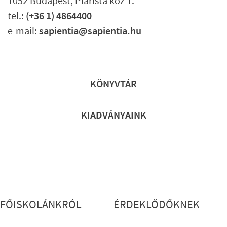
1052 Budapest, Piarista köz 1.
tel.:
(+36 1) 4864400
e-mail:
sapientia@sapientia.hu
Lábléc gyors
KÖNYVTÁR
KIADVÁNYAINK
Lábléc részletes
FŐISKOLÁNKRÓL
ÉRDEKLŐDŐKNEK