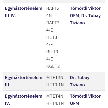
Egyháztörténelem
BAET3–
Tömördi Viktor
III-IV.
4N
OFM
,
Dr. Tubay
BAET3–
Tiziano
4/E
HET3–
4/E
RIET3–
4/E
KGET2
Egyháztörténelem
MTET3N
Dr. Tubay
III.
HET3.1N
Tiziano
Egyháztörténelem
MTET4N
Tömördi Viktor
IV.
HET4.1N
OFM