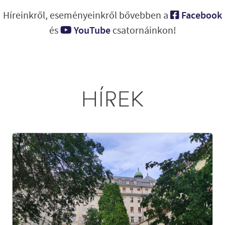
Híreinkről, eseményeinkről bővebben a
Facebook
és
YouTube
csatornáinkon!
SZERZETESI LELKISÉG
HÍREK