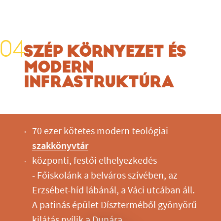
SZÉP KÖRNYEZET ÉS
MODERN
INFRASTRUKTÚRA
70 ezer kötetes modern teológiai
szakkönyvtár
központi, festői elhelyezkedés
- Főiskolánk a belváros szívében, az
Erzsébet-híd lábánál, a Váci utcában áll.
A patinás épület Díszterméből gyönyörű
kilátás nyílik a Dunára.