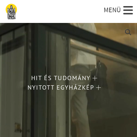
Ugrás a tartalomra
Fejléc gyors
HIT ÉS TUDOMÁNY
NYITOTT EGYHÁZKÉP