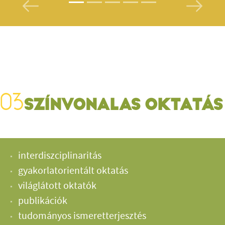
Previous
Next
SZÍNVONALAS OKTATÁS
interdiszciplinaritás
gyakorlatorientált oktatás
világlátott oktatók
publikációk
tudományos ismeretterjesztés