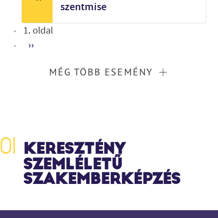
szentmise
Oldalszámozás
1. oldal
Következő oldal
››
MÉG TÖBB ESEMÉNY
KERESZTÉNY
SZEMLÉLETŰ
SZAKEMBERKÉPZÉS