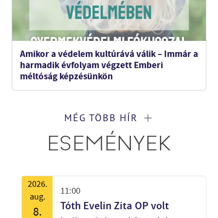
Amikor a védelem kultúrává válik – Immár a
harmadik évfolyam végzett Emberi
méltóság képzésünkön
MÉG TÖBB HÍR
ESEMÉNYEK
2026.
11:00
aug.
Tóth Evelin Zita OP volt
8.