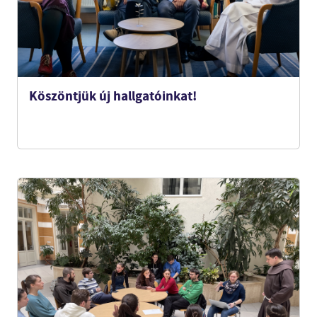
Köszöntjük új hallgatóinkat!