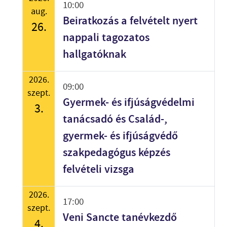
10:00
aug.
Beiratkozás a felvételt nyert
26.
nappali tagozatos
hallgatóknak
2026.
09:00
szept.
Gyermek- és ifjúságvédelmi
3.
tanácsadó és Család-,
gyermek- és ifjúságvédő
szakpedagógus képzés
felvételi vizsga
2026.
17:00
szept.
Veni Sancte tanévkezdő
4.