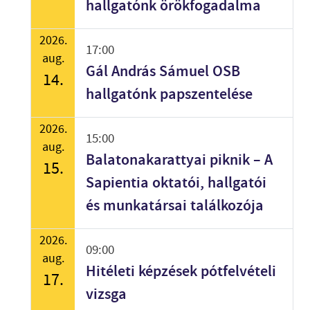
hallgatónk örökfogadalma
2026.
17:00
aug.
Gál András Sámuel OSB
14.
hallgatónk papszentelése
2026.
15:00
aug.
Balatonakarattyai piknik – A
15.
Sapientia oktatói, hallgatói
és munkatársai találkozója
2026.
09:00
aug.
Hitéleti képzések pótfelvételi
17.
vizsga