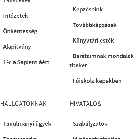
Tanszékek
Képzéseink
Intézetek
Továbbképzések
Önkéntesség
Könyvtári esték
Alapítvány
Barátaimnak mondalak
1% a Sapientiáért
titeket
Főiskola képekben
HALLGATÓKNAK
HIVATALOS
Tanulmányi ügyek
Szabályzatok