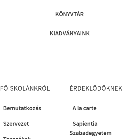
Lábléc gyors
KÖNYVTÁR
KIADVÁNYAINK
Lábléc részletes
FŐISKOLÁNKRÓL
ÉRDEKLŐDŐKNEK
Bemutatkozás
A la carte
Szervezet
Sapientia
Szabadegyetem