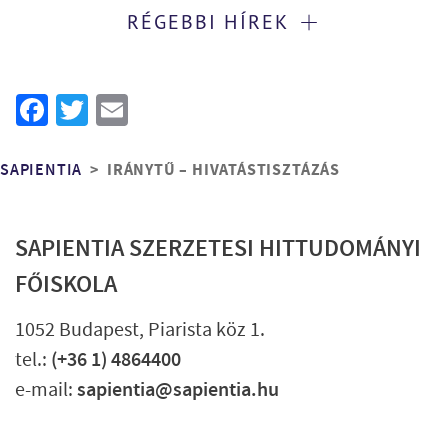
RÉGEBBI HÍREK
Facebook
Twitter
Email
Morzsa
IRÁNYTŰ – HIVATÁSTISZTÁZÁS
SAPIENTIA
SAPIENTIA SZERZETESI HITTUDOMÁNYI
FŐISKOLA
1052 Budapest, Piarista köz 1.
tel.:
(+36 1) 4864400
e-mail:
sapientia@sapientia.hu