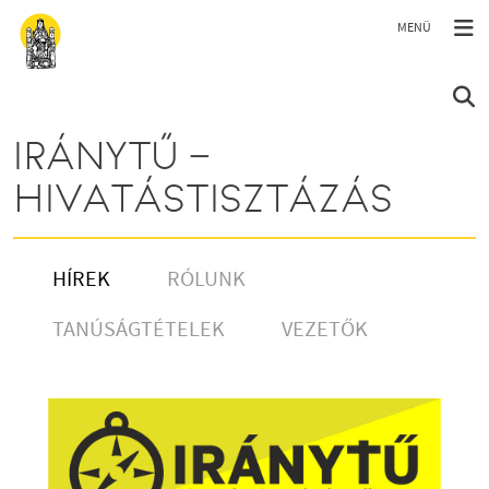
Ugrás a tartalomra
IRÁNYTŰ –
HIVATÁSTISZTÁZÁS
HÍREK
RÓLUNK
TANÚSÁGTÉTELEK
VEZETŐK