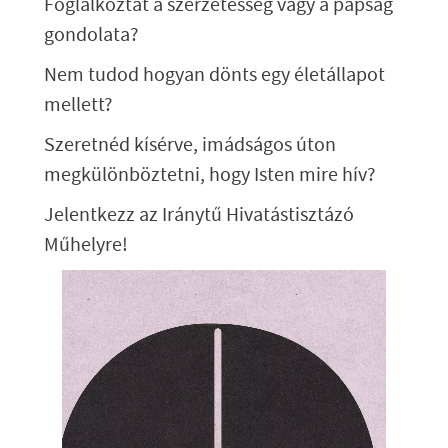
Foglalkoztat a szerzetesség vagy a papság
gondolata?
Nem tudod hogyan dönts egy életállapot
mellett?
Szeretnéd kísérve, imádságos úton
megkülönböztetni, hogy Isten mire hív?
Jelentkezz az Iránytű Hivatástisztázó
Műhelyre!