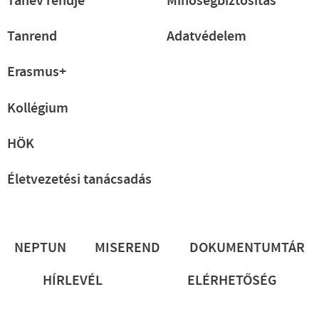
Tanév rendje
Minőségbiztosítás
Tanrend
Adatvédelem
Erasmus+
Kollégium
HÖK
Életvezetési tanácsadás
Lábléc
NEPTUN
MISEREND
DOKUMENTUMTÁR
HÍRLEVÉL
ELÉRHETŐSÉG