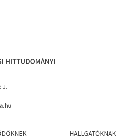
SI HITTUDOMÁNYI
Lábléc gyo
 1.
ia.hu
ŐDŐKNEK
HALLGATÓKNAK