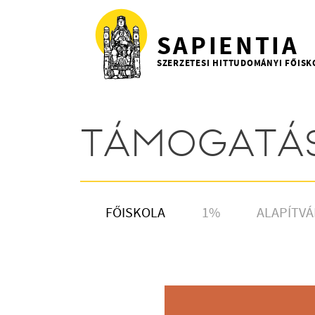
Ugrás a tartalomra
SAPIENTIA
SZERZETESI HITTUDOMÁNYI FŐISK
TÁMOGATÁ
FŐISKOLA
1%
ALAPÍTV