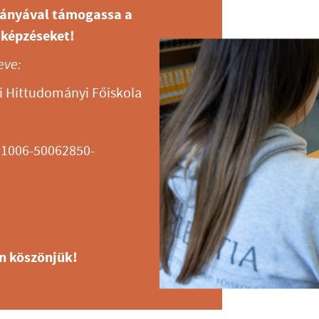
ányával támogassa a
 képzéseket!
eve:
i Hittudományi Főiskola
01006-50062850-
n köszönjük!