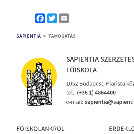
Facebook
Twitter
Email
Morzsa
SAPIENTIA
TÁMOGATÁS
SAPIENTIA SZERZETE
FŐISKOLA
1052 Budapest, Piarista köz
tel.:
(+36 1) 4864400
e-mail:
sapientia@sapient
Lábléc részletes
FŐISKOLÁNKRÓL
ÉRDEKL