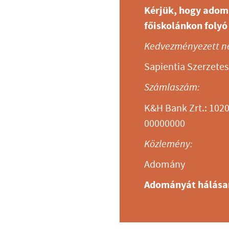
Kérjük, hogy adom
főiskolánkon folyó
Kedvezményezett n
Sapientia Szerzetes
Számlaszám:
K&H Bank Zrt.: 102
00000000
Közlemény:
Adomány
Adományát hálása