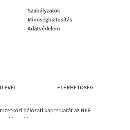
Szabályzatok
Minőségbiztosítás
Adatvédelem
RLEVÉL
ELÉRHETŐSÉG
mzetközi hálózati kapcsolatát az
NIIF
ram
biztosítja.