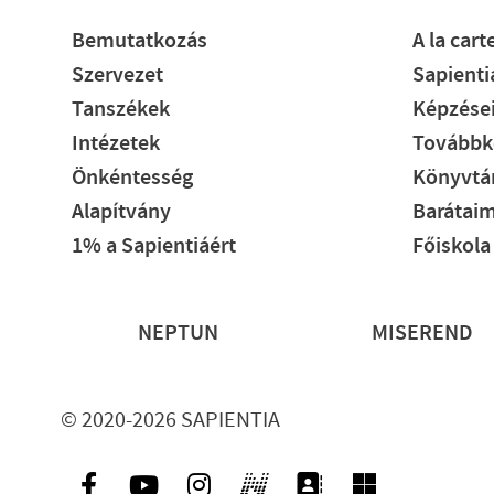
Bemutatkozás
A la cart
Szervezet
Sapient
Tanszékek
Képzése
Intézetek
Továbbk
Önkéntesség
Könyvtár
Alapítvány
Barátaim
1% a Sapientiáért
Főiskola
Lábléc
NEPTUN
MISEREND
© 2020-2026 SAPIENTIA