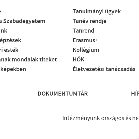
e
Tanulmányi ügyek
ia Szabadegyetem
Tanév rendje
ink
Tanrend
épzések
Erasmus+
i esték
Kollégium
nak mondalak titeket
HÖK
 képekben
Életvezetési tanácsadás
DOKUMENTUMTÁR
HÍ
Intézményünk országos és ne
Prog