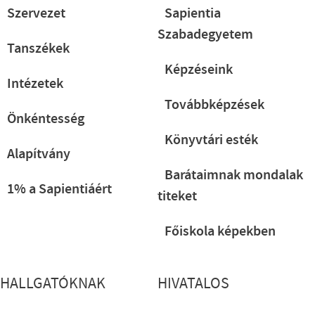
Szervezet
Sapientia
Szabadegyetem
Tanszékek
Képzéseink
Intézetek
Továbbképzések
Önkéntesség
Könyvtári esték
Alapítvány
Barátaimnak mondalak
1% a Sapientiáért
titeket
Főiskola képekben
HALLGATÓKNAK
HIVATALOS