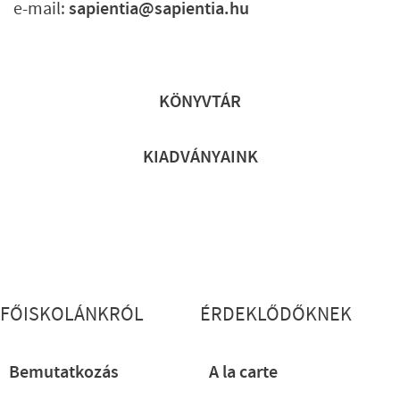
e-mail:
sapientia@sapientia.hu
Lábléc gyors
KÖNYVTÁR
KIADVÁNYAINK
Lábléc részletes
FŐISKOLÁNKRÓL
ÉRDEKLŐDŐKNEK
Bemutatkozás
A la carte