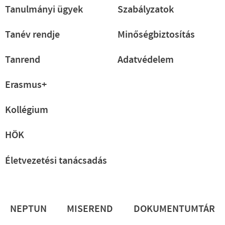
Tanulmányi ügyek
Szabályzatok
Tanév rendje
Minőségbiztosítás
Tanrend
Adatvédelem
Erasmus+
Kollégium
HÖK
Életvezetési tanácsadás
Lábléc
NEPTUN
MISEREND
DOKUMENTUMTÁR