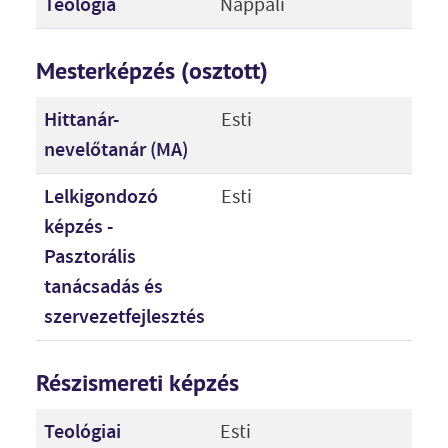
Teológia
Nappali
Mesterképzés (osztott)
Hittanár-
Esti
nevelőtanár (MA)
Lelkigondozó
Esti
képzés -
Pasztorális
tanácsadás és
szervezetfejlesztés
Részismereti képzés
Teológiai
Esti