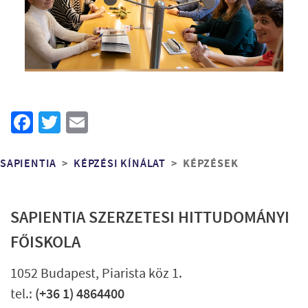
Facebook
Twitter
Email
Morzsa
KÉPZÉSEK
SAPIENTIA
KÉPZÉSI KÍNÁLAT
SAPIENTIA SZERZETESI HITTUDOMÁNYI
FŐISKOLA
1052 Budapest, Piarista köz 1.
tel.:
(+36 1) 4864400