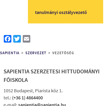
tanulmányi osztályvezető
Facebook
Twitter
Email
Morzsa
VEZETŐSÉG
SAPIENTIA
SZERVEZET
SAPIENTIA SZERZETESI HITTUDOMÁNYI
FŐISKOLA
1052 Budapest, Piarista köz 1.
tel.:
(+36 1) 4864400
e-mail:
sapientia@sapientia.hu