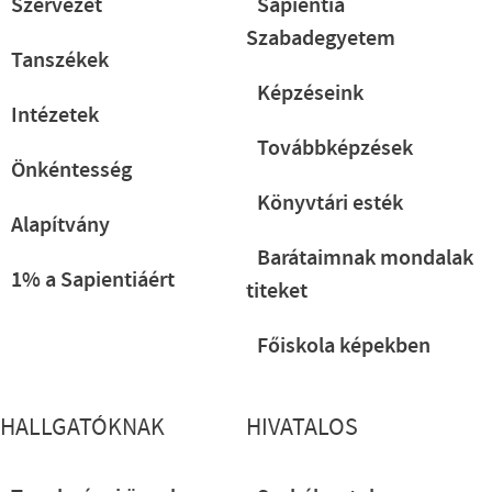
Szervezet
Sapientia
Szabadegyetem
Tanszékek
Képzéseink
Intézetek
Továbbképzések
Önkéntesség
Könyvtári esték
Alapítvány
Barátaimnak mondalak
1% a Sapientiáért
titeket
Főiskola képekben
HALLGATÓKNAK
HIVATALOS