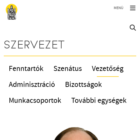
Ugrás a tartalomra
SZERVEZET
Fenntartók
Szenátus
Vezetőség
Adminisztráció
Bizottságok
Munkacsoportok
További egységek