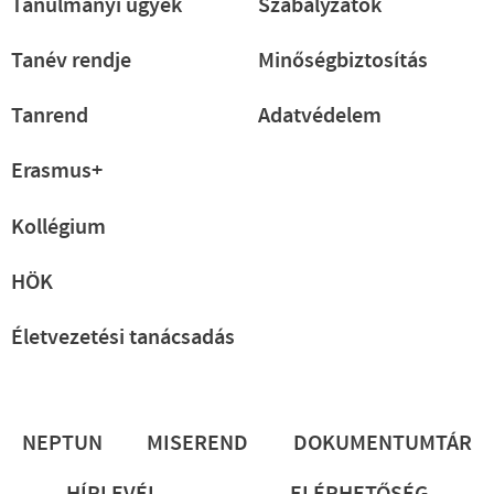
Tanulmányi ügyek
Szabályzatok
Tanév rendje
Minőségbiztosítás
Tanrend
Adatvédelem
Erasmus+
Kollégium
HÖK
Életvezetési tanácsadás
Lábléc
NEPTUN
MISEREND
DOKUMENTUMTÁR
HÍRLEVÉL
ELÉRHETŐSÉG