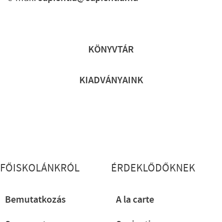
Lábléc gyors
KÖNYVTÁR
KIADVÁNYAINK
Lábléc részletes
FŐISKOLÁNKRÓL
ÉRDEKLŐDŐKNEK
Bemutatkozás
A la carte