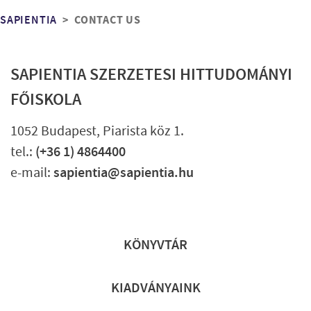
Morzsa
CONTACT US
SAPIENTIA
SAPIENTIA SZERZETESI HITTUDOMÁNYI
FŐISKOLA
1052 Budapest, Piarista köz 1.
tel.:
(+36 1) 4864400
e-mail:
sapientia@sapientia.hu
Lábléc gyors
KÖNYVTÁR
KIADVÁNYAINK