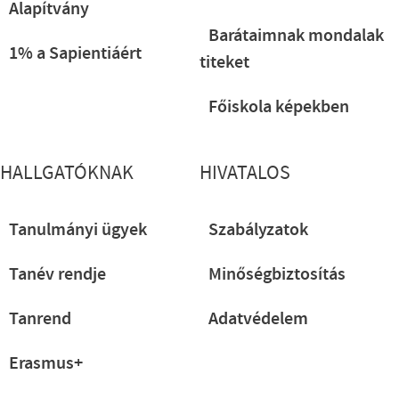
Alapítvány
Barátaimnak mondalak
1% a Sapientiáért
titeket
Főiskola képekben
HALLGATÓKNAK
HIVATALOS
Tanulmányi ügyek
Szabályzatok
Tanév rendje
Minőségbiztosítás
Tanrend
Adatvédelem
Erasmus+