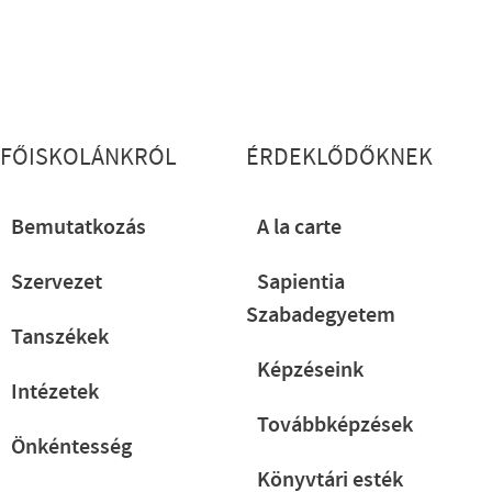
Lábléc részletes
FŐISKOLÁNKRÓL
ÉRDEKLŐDŐKNEK
Bemutatkozás
A la carte
Szervezet
Sapientia
Szabadegyetem
Tanszékek
Képzéseink
Intézetek
Továbbképzések
Önkéntesség
Könyvtári esték