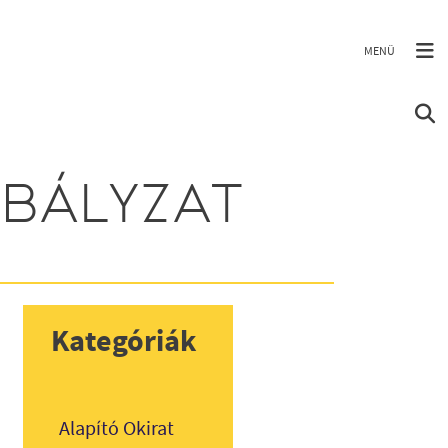
ABÁLYZAT
Kategóriák
Alapító Okirat