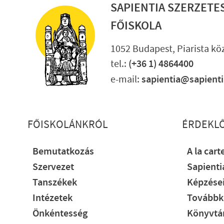
SAPIENTIA SZERZETE
FŐISKOLA
1052 Budapest, Piarista köz
tel.:
(+36 1) 4864400
e-mail:
sapientia@sapient
Lábléc részletes
FŐISKOLÁNKRÓL
ÉRDEKL
Bemutatkozás
A la cart
Szervezet
Sapient
Tanszékek
Képzése
Intézetek
Továbbk
Önkéntesség
Könyvtár