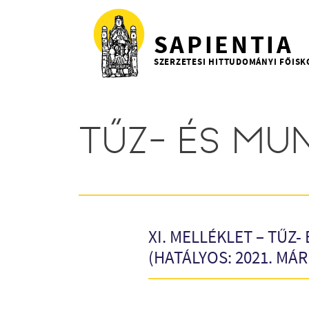
Ugrás a tartalomra
SAPIENTIA
SZERZETESI HITTUDOMÁNYI FŐISK
TŰZ- ÉS MU
XI. MELLÉKLET – TŰZ
(HATÁLYOS: 2021. MÁR