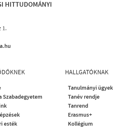
SI HITTUDOMÁNYI
Lábléc gyo
 1.
ia.hu
ŐDŐKNEK
HALLGATÓKNAK
e
Tanulmányi ügyek
ia Szabadegyetem
Tanév rendje
ink
Tanrend
épzések
Erasmus+
i esték
Kollégium