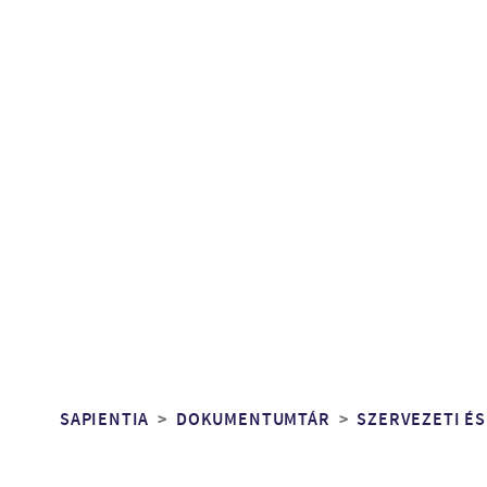
Morzsa
SAPIENTIA
DOKUMENTUMTÁR
SZERVEZETI ÉS