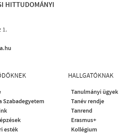
SI HITTUDOMÁNYI
Lábléc gyo
 1.
ia.hu
ŐDŐKNEK
HALLGATÓKNAK
e
Tanulmányi ügyek
ia Szabadegyetem
Tanév rendje
ink
Tanrend
épzések
Erasmus+
i esték
Kollégium