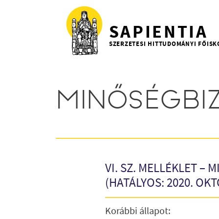
Ugrás a tartalomra
SAPIENTIA
SZERZETESI HITTUDOMÁNYI FŐISK
MINŐSÉGBIZ
VI. SZ. MELLÉKLET –
(HATÁLYOS: 2020. OKT
Korábbi állapot: