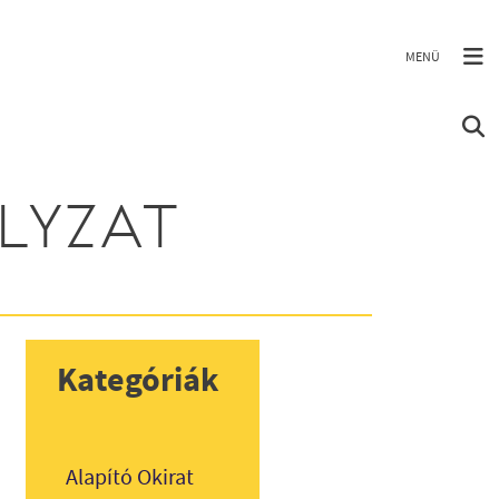
LYZAT
Kategóriák
Alapító Okirat