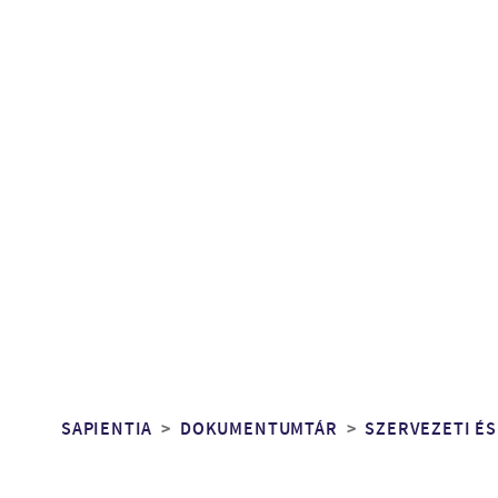
Morzsa
SAPIENTIA
DOKUMENTUMTÁR
SZERVEZETI ÉS