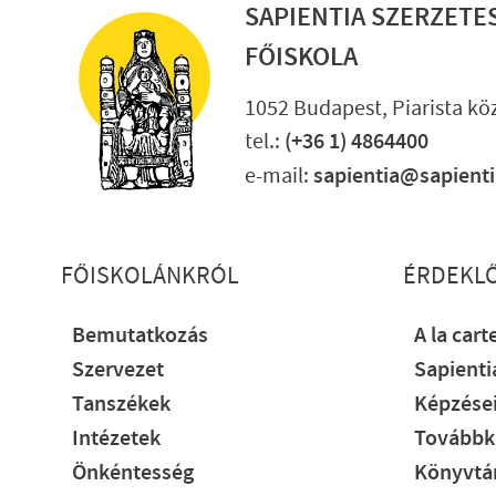
SAPIENTIA SZERZETE
FŐISKOLA
1052 Budapest, Piarista köz
tel.:
(+36 1) 4864400
e-mail:
sapientia@sapient
Lábléc részletes
FŐISKOLÁNKRÓL
ÉRDEKL
Bemutatkozás
A la cart
Szervezet
Sapient
Tanszékek
Képzése
Intézetek
Továbbk
Önkéntesség
Könyvtár