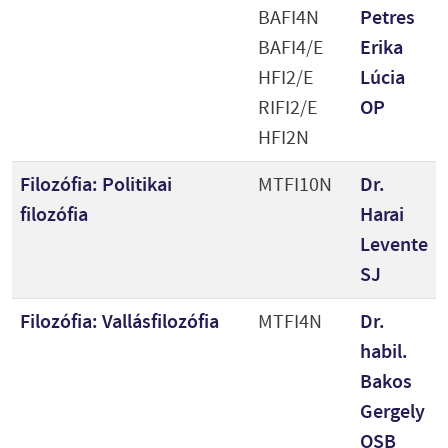
BAFI4N
Petres
BAFI4/E
Erika
HFI2/E
Lúcia
RIFI2/E
OP
HFI2N
Filozófia: Politikai
MTFI10N
Dr.
filozófia
Harai
Levente
SJ
Filozófia: Vallásfilozófia
MTFI4N
Dr.
habil.
Bakos
Gergely
OSB