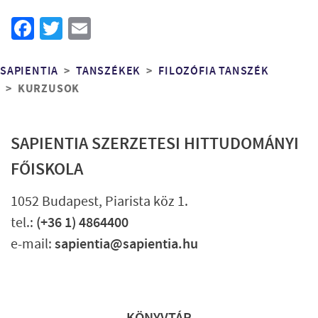
Facebook
Twitter
Email
Morzsa
SAPIENTIA
TANSZÉKEK
FILOZÓFIA TANSZÉK
KURZUSOK
SAPIENTIA SZERZETESI HITTUDOMÁNYI
FŐISKOLA
1052 Budapest, Piarista köz 1.
tel.:
(+36 1) 4864400
e-mail:
sapientia@sapientia.hu
Lábléc gyors
KÖNYVTÁR