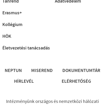
Tanrend
Adatvédelem
Erasmus+
Kollégium
HÖK
Életvezetési tanácsadás
Lábléc
NEPTUN
MISEREND
DOKUMENTUMTÁR
HÍRLEVÉL
ELÉRHETŐSÉG
Intézményünk országos és nemzetközi hálózati