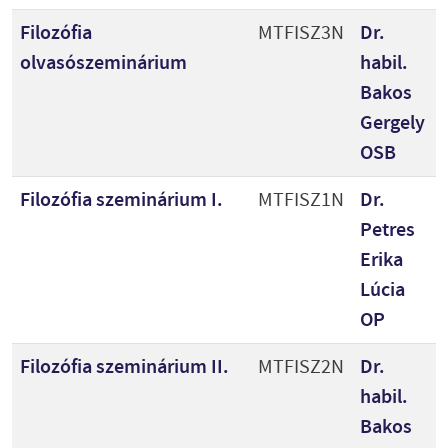
Filozófia
MTFISZ3N
Dr.
olvasószeminárium
habil.
Bakos
Gergely
OSB
Filozófia szeminárium I.
MTFISZ1N
Dr.
Petres
Erika
Lúcia
OP
Filozófia szeminárium II.
MTFISZ2N
Dr.
habil.
Bakos