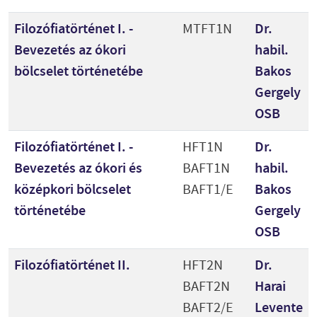
Filozófiatörténet I. -
MTFT1N
Dr.
Bevezetés az ókori
habil.
bölcselet történetébe
Bakos
Gergely
OSB
Filozófiatörténet I. -
HFT1N
Dr.
Bevezetés az ókori és
BAFT1N
habil.
középkori bölcselet
BAFT1/E
Bakos
történetébe
Gergely
OSB
Filozófiatörténet II.
HFT2N
Dr.
BAFT2N
Harai
BAFT2/E
Levente