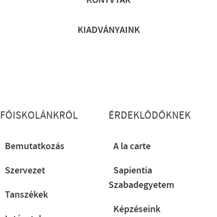
KIADVÁNYAINK
Lábléc részletes
FŐISKOLÁNKRÓL
ÉRDEKLŐDŐKNEK
Bemutatkozás
A la carte
Szervezet
Sapientia
Szabadegyetem
Tanszékek
Képzéseink