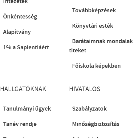
Intézetek
Továbbképzések
Önkéntesség
Könyvtári esték
Alapítvány
Barátaimnak mondalak
1% a Sapientiáért
titeket
Főiskola képekben
HALLGATÓKNAK
HIVATALOS
Tanulmányi ügyek
Szabályzatok
Tanév rendje
Minőségbiztosítás