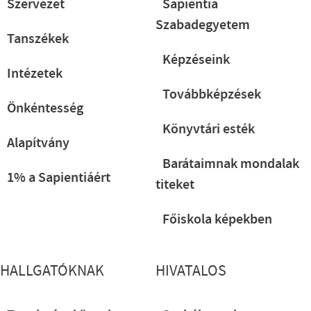
Szervezet
Sapientia
Szabadegyetem
Tanszékek
Képzéseink
Intézetek
Továbbképzések
Önkéntesség
Könyvtári esték
Alapítvány
Barátaimnak mondalak
1% a Sapientiáért
titeket
Főiskola képekben
HALLGATÓKNAK
HIVATALOS