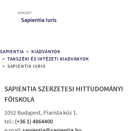
SOROZAT
Sapientia Iuris
Morzsa
SAPIENTIA
KIADVÁNYOK
TANSZÉKI ÉS INTÉZETI KIADVÁNYOK
SAPIENTIA IURIS
SAPIENTIA SZERZETESI HITTUDOMÁNYI
FŐISKOLA
1052 Budapest, Piarista köz 1.
tel.:
(+36 1) 4864400
e-mail:
sapientia@sapientia.hu