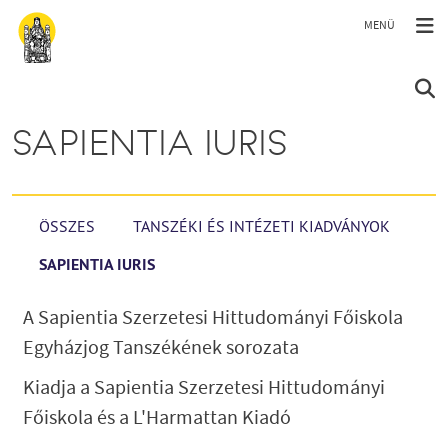
Ugrás a tartalomra
SAPIENTIA IURIS
ÖSSZES
TANSZÉKI ÉS INTÉZETI KIADVÁNYOK
SAPIENTIA IURIS
A Sapientia Szerzetesi Hittudományi Főiskola
Egyházjog Tanszékének sorozata
Kiadja a Sapientia Szerzetesi Hittudományi
Főiskola és a L'Harmattan Kiadó