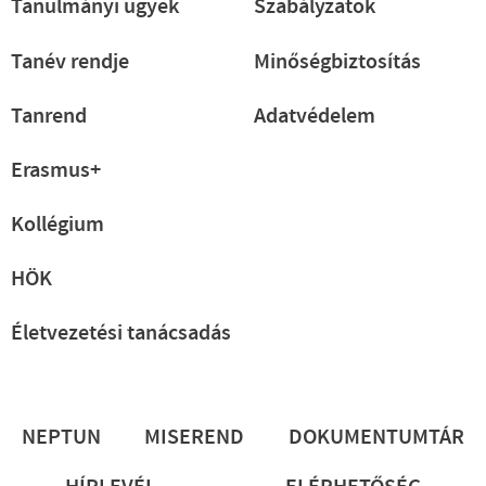
Tanulmányi ügyek
Szabályzatok
Tanév rendje
Minőségbiztosítás
Tanrend
Adatvédelem
Erasmus+
Kollégium
HÖK
Életvezetési tanácsadás
Lábléc
NEPTUN
MISEREND
DOKUMENTUMTÁR