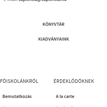
Lábléc gyors
KÖNYVTÁR
KIADVÁNYAINK
Lábléc részletes
FŐISKOLÁNKRÓL
ÉRDEKLŐDŐKNEK
Bemutatkozás
A la carte