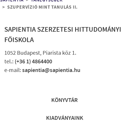
Morzsa
SAPIENTIA
TANEGYSÉGEK
SZUPERVÍZIÓ MINT TANULÁS II.
SAPIENTIA SZERZETESI HITTUDOMÁNYI
FŐISKOLA
1052 Budapest, Piarista köz 1.
tel.:
(+36 1) 4864400
e-mail:
sapientia@sapientia.hu
Lábléc gyors
KÖNYVTÁR
KIADVÁNYAINK