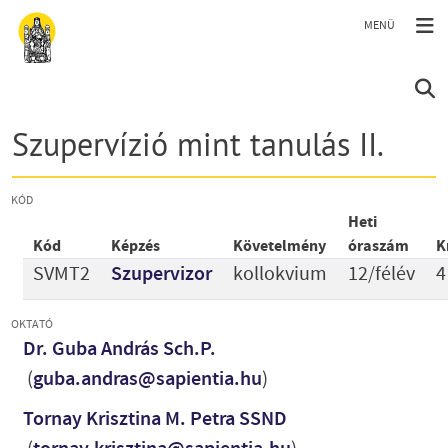
Ugrás a tartalomra
Szupervízió mint tanulás II.
KÓD
Heti
Kód
Képzés
Követelmény
óraszám
K
SVMT2
Szupervizor
kollokvium
12/félév
4
OKTATÓ
Dr. Guba András Sch.P.
(
guba.andras@sapientia.hu
)
Tornay Krisztina M. Petra SSND