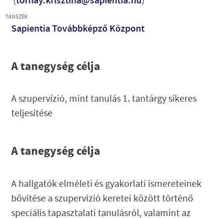
(
tornay.krisztina@sapientia.hu
)
TANSZÉK
Sapientia Továbbképző Központ
A tanegység célja
A
szupervízió, mint tanulás 1. tantárgy sikeres
teljesítése
A tanegység célja
A hallgatók elméleti és gyakorlati ismereteinek
bővítése a szupervízió keretei között történő
speciális tapasztalati tanulásról, valamint az