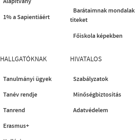
Alapítvány
Barátaimnak mondalak
1% a Sapientiáért
titeket
Főiskola képekben
HALLGATÓKNAK
HIVATALOS
Tanulmányi ügyek
Szabályzatok
Tanév rendje
Minőségbiztosítás
Tanrend
Adatvédelem
Erasmus+