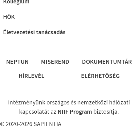
Kollégium
HÖK
Életvezetési tanácsadás
Lábléc
NEPTUN
MISEREND
DOKUMENTUMTÁR
HÍRLEVÉL
ELÉRHETŐSÉG
Intézményünk országos és nemzetközi hálózati
kapcsolatát az
NIIF Program
biztosítja.
© 2020-2026 SAPIENTIA