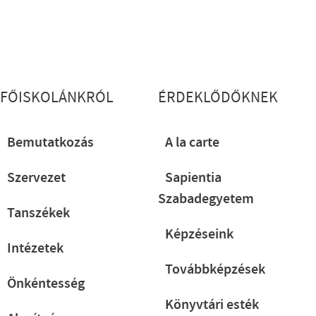
Lábléc részletes
FŐISKOLÁNKRÓL
ÉRDEKLŐDŐKNEK
Bemutatkozás
A la carte
Szervezet
Sapientia
Szabadegyetem
Tanszékek
Képzéseink
Intézetek
Továbbképzések
Önkéntesség
Könyvtári esték