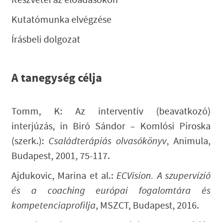
Részvétel az előadásokon
Kutatómunka elvégzése
Írásbeli dolgozat
A tanegység célja
Tomm, K: Az interventív (beavatkozó)
interjúzás, in Biró Sándor – Komlósi Piroska
(szerk.):
Családterápiás olvasókönyv
, Animula,
Budapest, 2001, 75-117.
Ajdukovic, Marina et al.:
ECVision. A szupervízió
és a coaching európai fogalomtára és
kompetenciaprofilja
, MSZCT, Budapest, 2016.