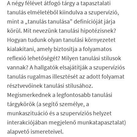
A négy félévet átfogó tárgy a tapasztalati
tanulás elméletéből kiindulva a szupervízió,
mint a „tanulás tanulása” definícióját járja
körül. Mit nevezünk tanulási hipotézisnek?
Hogyan tudunk olyan tanulási környezetet
kialakítani, amely biztosítja a folyamatos
reflexió lehetőségét? Milyen tanulási stílusok
vannak? A hallgatók elsajátítják a szupervíziós
tanulás rugalmas illesztését az adott folyamat
résztvevőinek tanulási stílusához.
Megismerkednek a legfontosabb tanulási
tárgykörök (a segítő személye, a
munkaszituáció és a szupervíziós helyzet
interakciójában megjelenő munkatapasztalat)
alapvető ismereteivel.