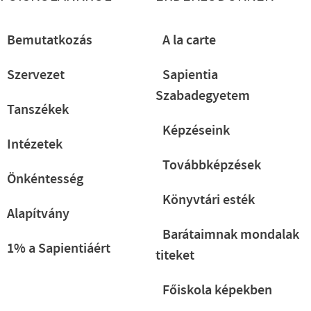
Bemutatkozás
A la carte
Szervezet
Sapientia
Szabadegyetem
Tanszékek
Képzéseink
Intézetek
Továbbképzések
Önkéntesség
Könyvtári esték
Alapítvány
Barátaimnak mondalak
1% a Sapientiáért
titeket
Főiskola képekben