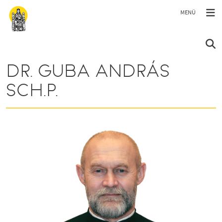
Ugrás a tartalomra
DR. GUBA ANDRÁS
SCH.P.