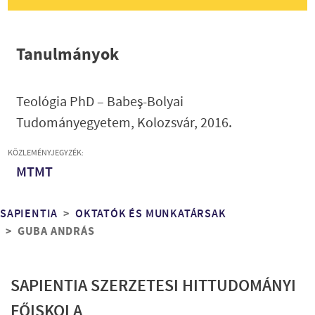
Tanulmányok
Teológia PhD
– Babeş-Bolyai
Tudományegyetem, Kolozsvár, 2016.
KÖZLEMÉNYJEGYZÉK:
MTMT
Morzsa
SAPIENTIA
OKTATÓK ÉS MUNKATÁRSAK
GUBA ANDRÁS
SAPIENTIA SZERZETESI HITTUDOMÁNYI
FŐISKOLA