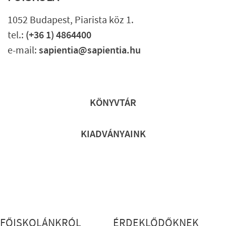
1052 Budapest, Piarista köz 1.
tel.:
(+36 1) 4864400
e-mail:
sapientia@sapientia.hu
Lábléc gyors
KÖNYVTÁR
KIADVÁNYAINK
Lábléc részletes
FŐISKOLÁNKRÓL
ÉRDEKLŐDŐKNEK