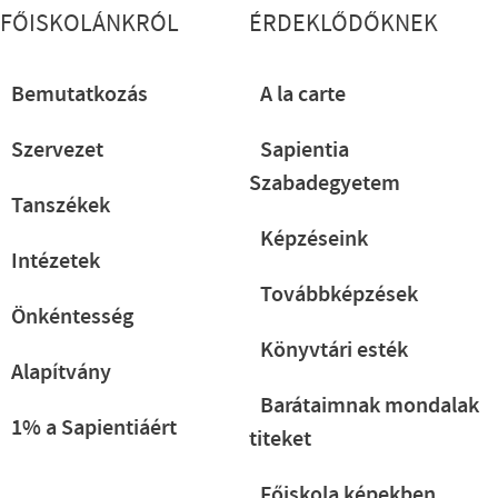
FŐISKOLÁNKRÓL
ÉRDEKLŐDŐKNEK
Bemutatkozás
A la carte
Szervezet
Sapientia
Szabadegyetem
Tanszékek
Képzéseink
Intézetek
Továbbképzések
Önkéntesség
Könyvtári esték
Alapítvány
Barátaimnak mondalak
1% a Sapientiáért
titeket
Főiskola képekben