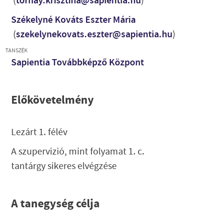
(
tornay.krisztina@sapientia.hu
)
Székelyné Kováts Eszter Mária
(
szekelynekovats.eszter@sapientia.hu
)
TANSZÉK
Sapientia Továbbképző Központ
Előkövetelmény
Lezárt 1. félév
A szupervizió, mint folyamat 1. c.
tantárgy sikeres elvégzése
A tanegység célja