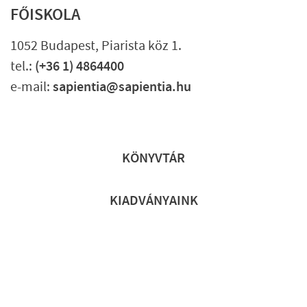
FŐISKOLA
1052 Budapest, Piarista köz 1.
tel.:
(+36 1) 4864400
e-mail:
sapientia@sapientia.hu
Lábléc gyors
KÖNYVTÁR
KIADVÁNYAINK
Lábléc részletes