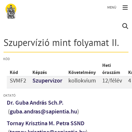
Ugrás a tartalomra
Szupervízió mint folyamat II.
KÓD
Heti
Kód
Képzés
Követelmény
óraszám
K
SVMF2
Szupervizor
kollokvium
12/félév
4
OKTATÓ
Dr. Guba András Sch.P.
(
guba.andras@sapientia.hu
)
Tornay Krisztina M. Petra SSND