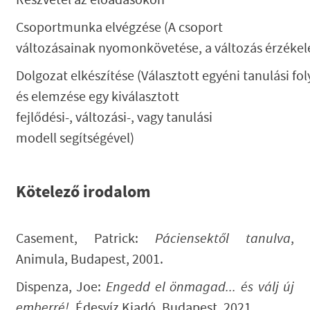
Részvétel az előadásokon
Csoportmunka elvégzése (A csoport
változásainak nyomonkövetése, a változás érzékel
Dolgozat elkészítése (Választott egyéni tanulási 
és elemzése egy kiválasztott
fejlődési-, változási-, vagy tanulási
modell segítségével)
Kötelező irodalom
Casement, Patrick:
Páciensektől tanulva
,
Animula, Budapest, 2001.
Dispenza, Joe:
Engedd el önmagad... és válj új
emberré!,
Édesvíz Kiadó, Budapest, 2021.