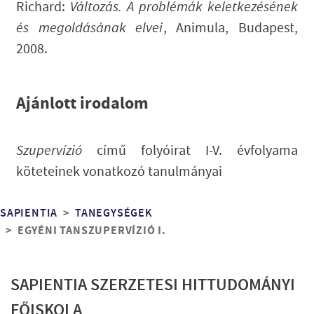
Richard:
Változás. A problémák keletkezésének
és megoldásának elvei
, Animula, Budapest,
2008.
Ajánlott irodalom
Szupervízió
című folyóirat I-V. évfolyama
köteteinek vonatkozó tanulmányai
Morzsa
SAPIENTIA
TANEGYSÉGEK
EGYÉNI TANSZUPERVÍZIÓ I.
SAPIENTIA SZERZETESI HITTUDOMÁNYI
FŐISKOLA