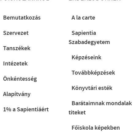
Bemutatkozás
A la carte
Szervezet
Sapientia
Szabadegyetem
Tanszékek
Képzéseink
Intézetek
Továbbképzések
Önkéntesség
Könyvtári esték
Alapítvány
Barátaimnak mondalak
1% a Sapientiáért
titeket
Főiskola képekben