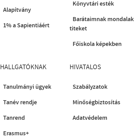
Könyvtári esték
Alapítvány
Barátaimnak mondalak
1% a Sapientiáért
titeket
Főiskola képekben
HALLGATÓKNAK
HIVATALOS
Tanulmányi ügyek
Szabályzatok
Tanév rendje
Minőségbiztosítás
Tanrend
Adatvédelem
Erasmus+