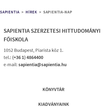
Morzsa
SAPIENTIA-NAP
SAPIENTIA
HÍREK
SAPIENTIA SZERZETESI HITTUDOMÁNYI
FŐISKOLA
1052 Budapest, Piarista köz 1.
tel.:
(+36 1) 4864400
e-mail:
sapientia@sapientia.hu
Lábléc gyors
KÖNYVTÁR
KIADVÁNYAINK