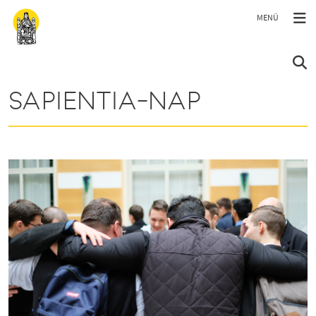
Ugrás a tartalomra
SAPIENTIA-NAP