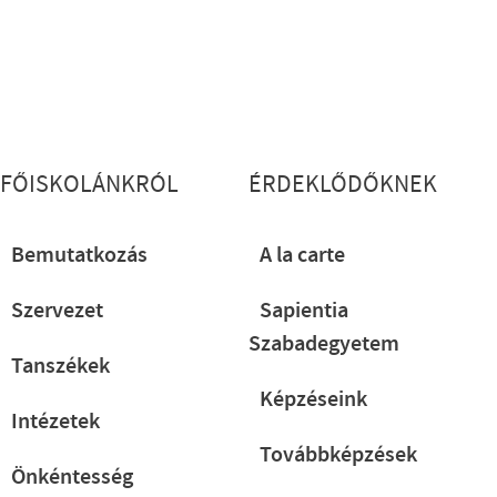
Lábléc részletes
FŐISKOLÁNKRÓL
ÉRDEKLŐDŐKNEK
Bemutatkozás
A la carte
Szervezet
Sapientia
Szabadegyetem
Tanszékek
Képzéseink
Intézetek
Továbbképzések
Önkéntesség