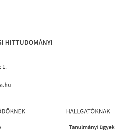
SI HITTUDOMÁNYI
Lábléc gyo
 1.
ia.hu
ŐDŐKNEK
HALLGATÓKNAK
e
Tanulmányi ügyek