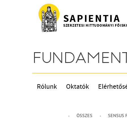
Ugrás a tartalomra
SAPIENTIA
SZERZETESI HITTUDOMÁNYI FŐISK
FUNDAMENT
Rólunk
Oktatók
Elérhetős
ÖSSZES
SENSUS F