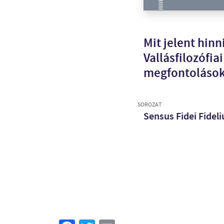
Mit jelent hinn
Vallásfilozófiai
megfontoláso
SOROZAT
Sensus Fidei Fidel