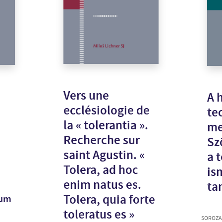
Vers une
A h
ecclésiologie de
te
la « tolerantia ».
me
Recherche sur
Sz
saint Agustin. «
a 
Tolera, ad hoc
is
enim natus es.
ta
Tolera, quia forte
ium
toleratus es »
SOROZA