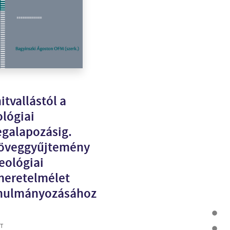
itvallástól a
ológiai
galapozásig.
öveggyűjtemény
teológiai
meretelmélet
nulmányozásához
T