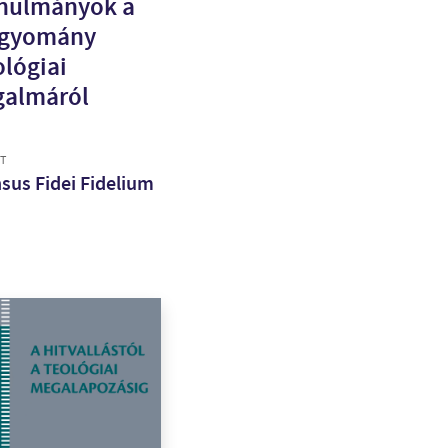
nulmányok a
gyomány
ológiai
galmáról
T
sus Fidei Fidelium