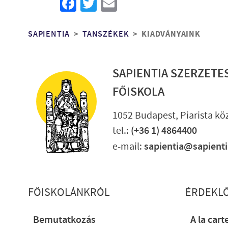
Facebook
Twitter
Email
Morzsa
SAPIENTIA
TANSZÉKEK
KIADVÁNYAINK
SAPIENTIA SZERZETE
FŐISKOLA
1052 Budapest, Piarista köz
tel.:
(+36 1) 4864400
e-mail:
sapientia@sapient
Lábléc részletes
FŐISKOLÁNKRÓL
ÉRDEKL
Bemutatkozás
A la cart