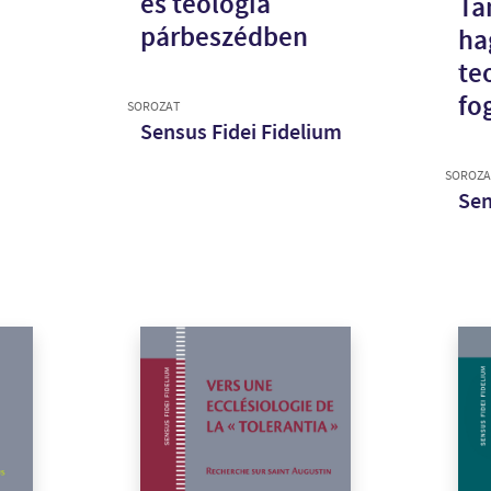
és teológia
Ta
párbeszédben
ha
te
fo
SOROZAT
Sensus Fidei Fidelium
SOROZA
Sen