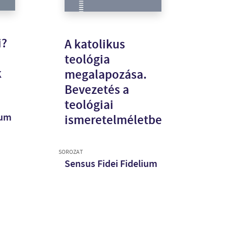
i?
A katolikus
teológia
k
megalapozása.
Bevezetés a
teológiai
ium
ismeretelméletbe
SOROZAT
Sensus Fidei Fidelium