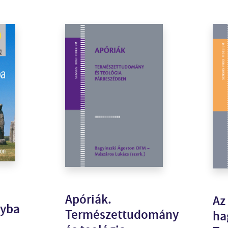
Apóriák.
Az
nyba
Természettudomány
ha