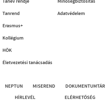
Tanév rendje
Minőségbiztosítás
Tanrend
Adatvédelem
Erasmus+
Kollégium
HÖK
Életvezetési tanácsadás
Lábléc
NEPTUN
MISEREND
DOKUMENTUMTÁR
HÍRLEVÉL
ELÉRHETŐSÉG