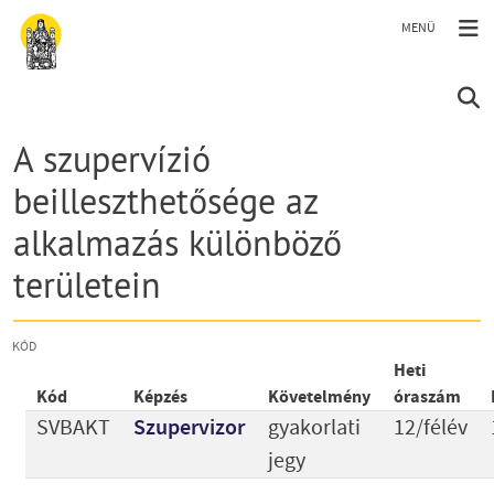
Ugrás a tartalomra
A szupervízió
beilleszthetősége az
alkalmazás különböző
területein
KÓD
Heti
Kód
Képzés
Követelmény
óraszám
SVBAKT
Szupervizor
gyakorlati
12/félév
jegy