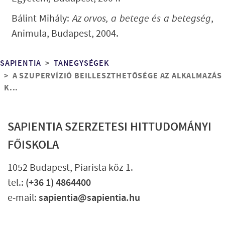
Bálint Mihály:
Az orvos, a betege és a betegség
,
Animula, Budapest, 2004.
Morzsa
SAPIENTIA
TANEGYSÉGEK
A SZUPERVÍZIÓ BEILLESZTHETŐSÉGE AZ ALKALMAZÁS
K...
SAPIENTIA SZERZETESI HITTUDOMÁNYI
FŐISKOLA
1052 Budapest, Piarista köz 1.
tel.:
(+36 1) 4864400
e-mail:
sapientia@sapientia.hu