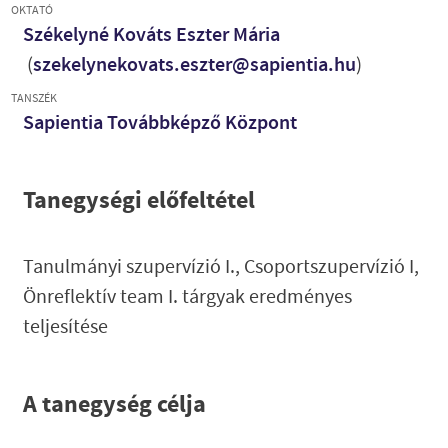
OKTATÓ
Székelyné Kováts Eszter Mária
(
szekelynekovats.eszter@sapientia.hu
)
TANSZÉK
Sapientia Továbbképző Központ
Tanegységi előfeltétel
Tanulmányi szupervízió I., Csoportszupervízió I,
Önreflektív team I. tárgyak eredményes
teljesítése
A tanegység célja