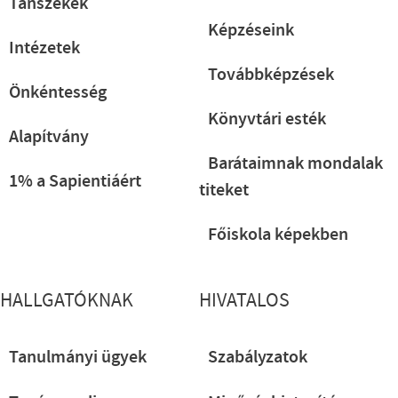
Tanszékek
Képzéseink
Intézetek
Továbbképzések
Önkéntesség
Könyvtári esték
Alapítvány
Barátaimnak mondalak
1% a Sapientiáért
titeket
Főiskola képekben
HALLGATÓKNAK
HIVATALOS
Tanulmányi ügyek
Szabályzatok