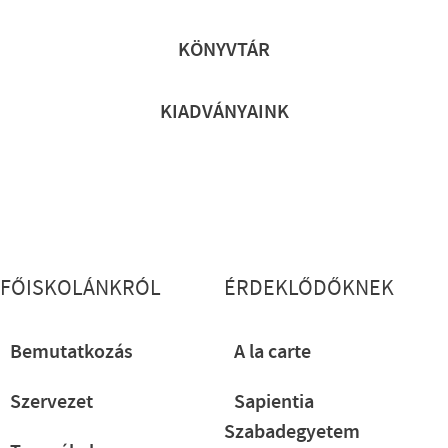
Lábléc gyors
KÖNYVTÁR
KIADVÁNYAINK
Lábléc részletes
FŐISKOLÁNKRÓL
ÉRDEKLŐDŐKNEK
Bemutatkozás
A la carte
Szervezet
Sapientia
Szabadegyetem