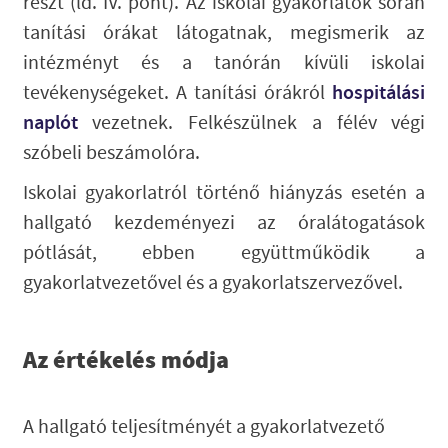
részt (ld. IV. pont). Az iskolai gyakorlatok során
tanítási órákat látogatnak, megismerik az
intézményt és a tanórán kívüli iskolai
tevékenységeket. A tanítási órákról
hospitálási
naplót
vezetnek. Felkészülnek a félév végi
szóbeli beszámolóra.
Iskolai gyakorlatról történő hiányzás esetén a
hallgató kezdeményezi az óralátogatások
pótlását, ebben együttműködik a
gyakorlatvezetővel és a gyakorlatszervezővel.
Az értékelés módja
A hallgató teljesítményét a gyakorlatvezető