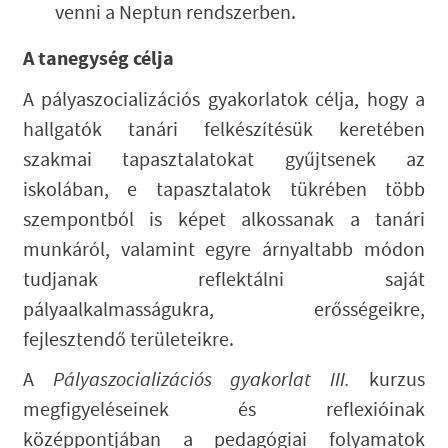
venni a Neptun rendszerben.
A tanegység célja
A pályaszocializációs gyakorlatok célja, hogy a
hallgatók tanári felkészítésük keretében
szakmai tapasztalatokat gyűjtsenek az
iskolában, e tapasztalatok tükrében több
szempontból is képet alkossanak a tanári
munkáról, valamint egyre árnyaltabb módon
tudjanak reflektálni saját
pályaalkalmasságukra, erősségeikre,
fejlesztendő területeikre.
A
Pályaszocializációs gyakorlat III.
kurzus
megfigyeléseinek és reflexióinak
középpontjában a pedagógiai folyamatok