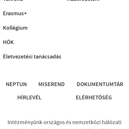
Erasmus+
Kollégium
HÖK
Életvezetési tanácsadás
Lábléc
NEPTUN
MISEREND
DOKUMENTUMTÁR
HÍRLEVÉL
ELÉRHETŐSÉG
Intézményünk országos és nemzetközi hálózati