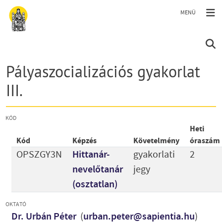
Ugrás a tartalomra
Pályaszocializációs gyakorlat
III.
KÓD
Heti
Kód
Képzés
Követelmény
óraszám
OPSZGY3N
Hittanár-
gyakorlati
2
nevelőtanár
jegy
(osztatlan)
OKTATÓ
Dr. Urbán Péter
(
urban.peter@sapientia.hu
)