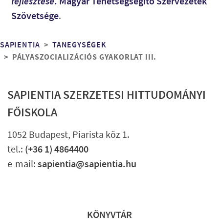
fejlesztése
. Magyar Tehetségsegítő Szervezetek
Szövetsége
.
Morzsa
SAPIENTIA
TANEGYSÉGEK
PÁLYASZOCIALIZÁCIÓS GYAKORLAT III.
SAPIENTIA SZERZETESI HITTUDOMÁNYI
FŐISKOLA
1052 Budapest, Piarista köz 1.
tel.:
(+36 1) 4864400
e-mail:
sapientia@sapientia.hu
Lábléc gyors
KÖNYVTÁR