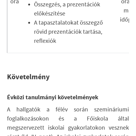
óra
órar
Összegzés, a prezentációk
meg
előkészítése
időpo
A tapasztalatokat összegző
rövid prezentációk tartása,
reflexiók
Követelmény
Évközi tanulmányi követelmények
A hallgatók a félév során szemináriumi
foglalkozásokon és a Főiskola által
megszervezett iskolai gyakorlatokon vesznek