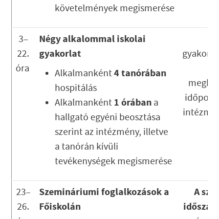
követelmények megismerése
Négy alkalommal iskolai
3–
gyakorlat
22.
gyakorla
óra
ál
4 tanórában
Alkalmanként
meghat
hospitálás
időpont
1 órában
Alkalmanként
a
intézmé
hallgató egyéni beosztása
szerint az intézmény, illetve
a tanórán kívüli
tevékenységek megismerése
Szemináriumi foglalkozások a
A szo
23–
Főiskolán
időszak
26.