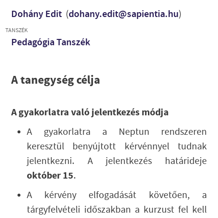
Dohány Edit
(
dohany.edit@sapientia.hu
)
TANSZÉK
Pedagógia Tanszék
A tanegység célja
A gyakorlatra való jelentkezés módja
A gyakorlatra a Neptun rendszeren
keresztül benyújtott kérvénnyel tudnak
jelentkezni. A jelentkezés határideje
október 15
.
A kérvény elfogadását követően, a
tárgyfelvételi időszakban a kurzust fel kell