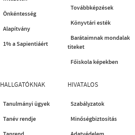
Továbbképzések
Önkéntesség
Könyvtári esték
Alapítvány
Barátaimnak mondalak
1% a Sapientiáért
titeket
Főiskola képekben
HALLGATÓKNAK
HIVATALOS
Tanulmányi ügyek
Szabályzatok
Tanév rendje
Minőségbiztosítás
Tanrend
Adatvédelem