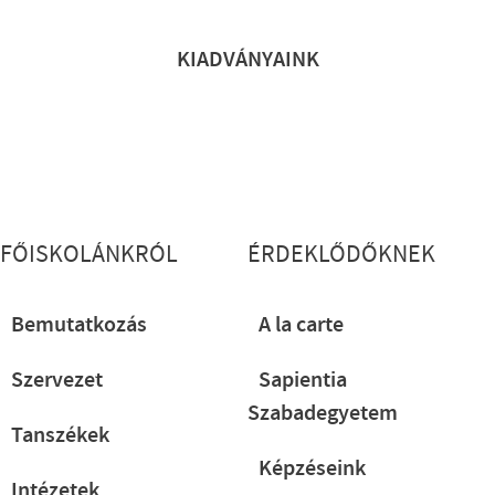
KIADVÁNYAINK
Lábléc részletes
FŐISKOLÁNKRÓL
ÉRDEKLŐDŐKNEK
Bemutatkozás
A la carte
Szervezet
Sapientia
Szabadegyetem
Tanszékek
Képzéseink
Intézetek