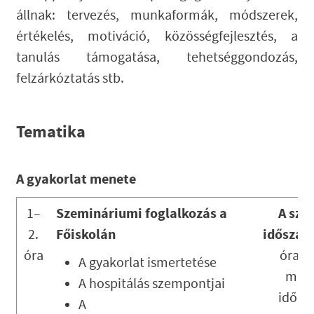
állnak: tervezés, munkaformák, módszerek,
értékelés, motiváció, közösségfejlesztés, a
tanulás támogatása, tehetséggondozás,
felzárkóztatás stb.
Tematika
A gyakorlat menete
Szemináriumi foglalkozás a
A szo
1–
Főiskolán
időszak
2.
óra
órar
A gyakorlat ismertetése
meg
A hospitálás szempontjai
időpo
A