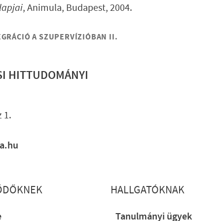
lapjai
, Animula, Budapest, 2004.
GRÁCIÓ A SZUPERVÍZIÓBAN II.
SI HITTUDOMÁNYI
Lábléc gyo
 1.
ia.hu
ŐDŐKNEK
HALLGATÓKNAK
e
Tanulmányi ügyek