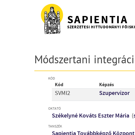
Ugrás a tartalomra
SAPIENTIA
SZERZETESI HITTUDOMÁNYI FŐISK
Módszertani integráci
KÓD
Kód
Képzés
SVMI2
Szupervizor
OKTATÓ
Székelyné Kováts Eszter Mária
(
TANSZÉK
Sapientia Továbbképző Központ