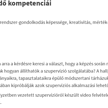
ndő kompetenciái
 rendszer-gondolkodás képessége, kreativitás, mérték
 arra a kérdésre keresi a választ, hogy a képzés során
ák hogyan állíthatók a szupervízió szolgálatába? A hal
mányaikra, tapasztalataikra épülő módszertani tárházuk
ban kipróbálják azok szupervíziós alkalmazási lehet
yzetben vezetett szupervízióról készült video felvétel
.