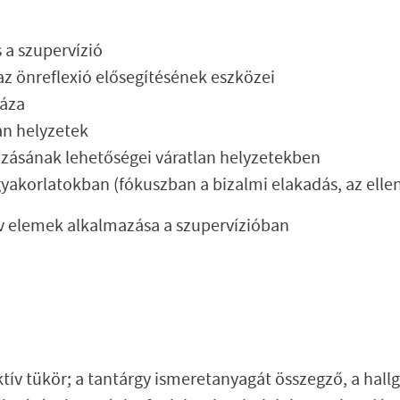
 a szupervízió
z önreflexió elősegítésének eszközei
háza
an helyzetek
zásának lehetőségei váratlan helyzetekben
akorlatokban (fókuszban a bizalmi elakadás, az ellená
v elemek alkalmazása a szupervízióban
tív tükör; a tantárgy ismeretanyagát összegző, a hall