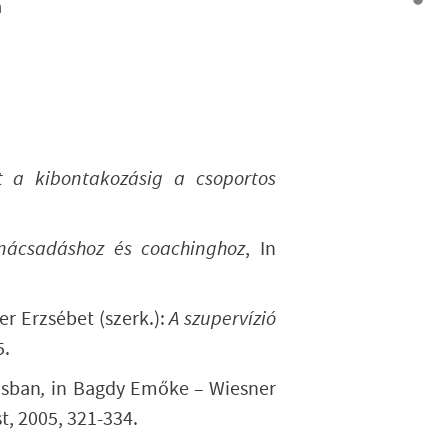
a
át a kibontakozásig a csoportos
anácsadáshoz és coachinghoz
, In
r Erzsébet (szerk.):
A szupervízió
5.
ásban
,
in Bagdy Emőke – Wiesner
t, 2005, 321-334.