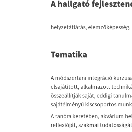
A hallgató fejleszte
helyzetátlátás, elemzőképesség,
Tematika
A módszertani integráció kurzusa
elsajátított, alkalmazott technik
összeállítják saját, eddigi tanul
sajátélményű kiscsoportos munká
A tanóra keretében, akvárium hel
reflexióját, szakmai tudatosságát