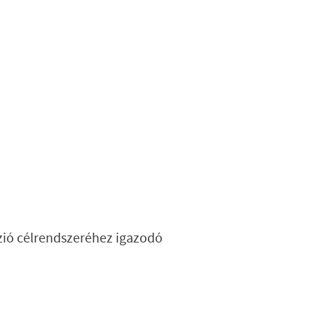
ió célrendszeréhez igazodó