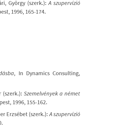
ri, György (szerk.):
A szupervízió
est, 1996, 165-174.
ldásba
, In Dynamics Consulting,
 (szerk.):
Szemelvények a német
pest, 1996, 155-162.
r Erzsébet (szerk.):
A szupervízió
0.