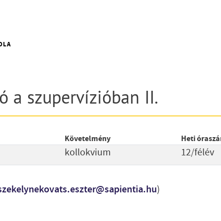
OLA
ó a szupervízióban II.
Követelmény
Heti órasz
kollokvium
12/félév
szekelynekovats.eszter@sapientia.hu
)