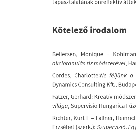
tapasztalatának önreflektív átte
Kötelező irodalom
Bellersen, Monique – Kohlman
akciótanulás tíz módszerével
, Ha
Cordes, Charlotte:
Ne féljünk a 
Dynamics Consulting Kft., Budape
Fatzer, Gerhard:
Kreatív módszer
világa
, Supervisio Hungarica Füz
Richter, Kurt F – Fallner, Heinric
Erzsébet (szerk.):
Szupervizió
.
Eg