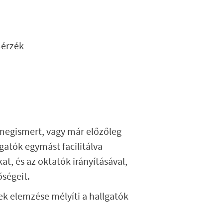
-érzék
 megismert, vagy már előzőleg
lgatók egymást facilitálva
at, és az oktatók irányításával,
őségeit.
ek elemzése mélyíti a hallgatók