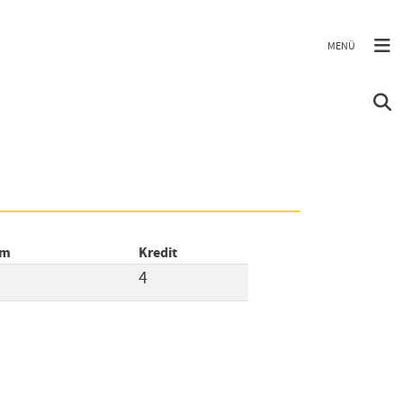
ám
Kredit
4