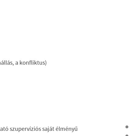
llás, a konfliktus)
gató szupervíziós saját élményű