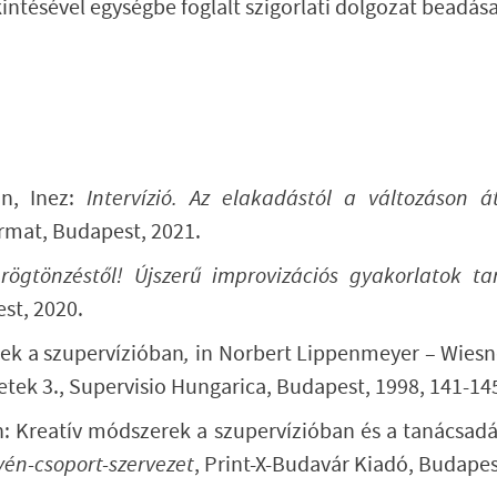
kintésével egységbe foglalt szigorlati dolgozat beadás
n, Inez:
Intervízió. Az elakadástól a változáson 
rmat, Budapest, 2021.
rögtönzéstől! Újszerű improvizációs gyakorlatok t
st, 2020.
ek a szupervízióban
,
in Norbert Lippenmeyer – Wiesne
etek 3., Supervisio Hungarica, Budapest, 1998, 141-14
h:
Kreatív módszerek a szupervízióban és a tanácsad
yén-csoport-szervezet
, Print-X-Budavár Kiadó, Budapes