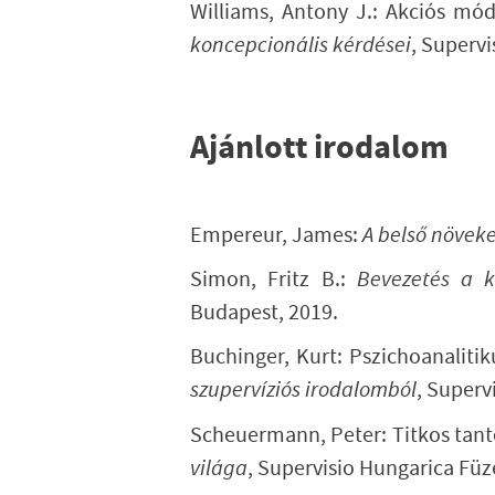
Williams, Antony J.:
Akciós móds
koncepcionális kérdései
, Supervi
Ajánlott irodalom
Empereur, James:
A belső növeke
Simon, Fritz B.:
Bevezetés a k
Budapest, 2019.
Buchinger, Kurt:
Pszichoanalitik
szupervíziós irodalomból
, Superv
Scheuermann, Peter:
Titkos tant
világa
, Supervisio Hungarica Füz