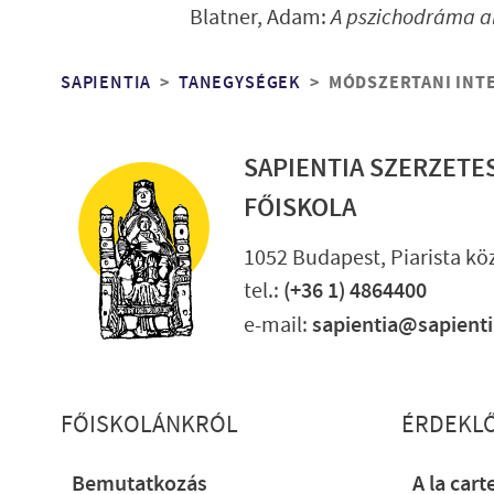
Blatner, Adam:
A pszichodráma a
Morzsa
SAPIENTIA
TANEGYSÉGEK
MÓDSZERTANI INTE
SAPIENTIA SZERZETE
FŐISKOLA
1052 Budapest, Piarista köz
tel.:
(+36 1) 4864400
e-mail:
sapientia@sapient
Lábléc részletes
FŐISKOLÁNKRÓL
ÉRDEKL
Bemutatkozás
A la cart