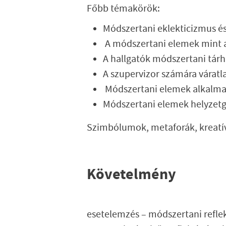
Főbb témakörök:
Módszertani eklekticizmus és
A módszertani elemek mint a
A hallgatók módszertani tár
A szupervizor számára váratl
Módszertani elemek alkalma
Módszertani elemek helyzetgy
Szimbólumok, metaforák, kreatí
Követelmény
esetelemzés – módszertani reflek