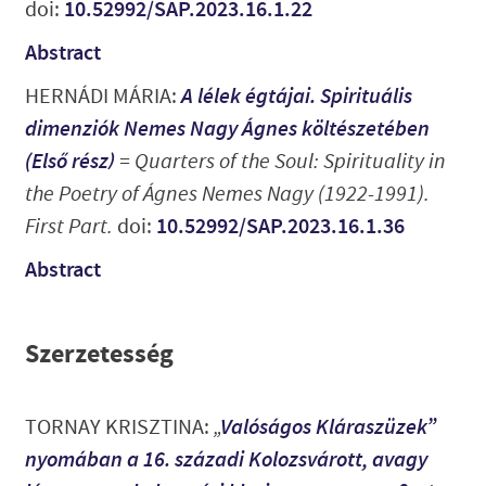
doi:
10.52992/SAP.2023.16.1.22
Abstract
HERNÁDI MÁRIA:
A lélek égtájai. Spirituális
dimenziók Nemes Nagy Ágnes költészetében
(Első rész)
=
Quarters of the Soul: Spirituality in
the Poetry of Ágnes Nemes Nagy (1922-1991).
First Part
.
doi:
10.52992/SAP.2023.16.1.36
Abstract
Szerzetesség
TORNAY KRISZTINA:
„
Valóságos Kláraszüzek”
nyomában a 16. századi Kolozsvárott, avagy