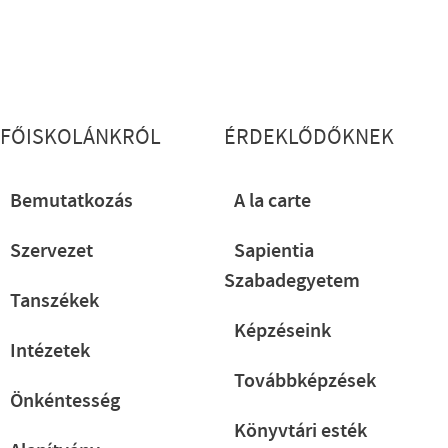
Lábléc részletes
FŐISKOLÁNKRÓL
ÉRDEKLŐDŐKNEK
Bemutatkozás
A la carte
Szervezet
Sapientia
Szabadegyetem
Tanszékek
Képzéseink
Intézetek
Továbbképzések
Önkéntesség
Könyvtári esték