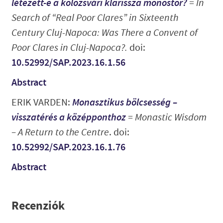
létezett-e a kolozsvári klarissza monostor?
=
In
Search of “Real Poor Clares” in Sixteenth
Century Cluj-Napoca: Was There a Convent of
Poor Clares in Cluj-Napoca?
.
doi:
10.52992/SAP.2023.16.1.56
Abstract
ERIK VARDEN:
Monasztikus bölcsesség –
visszatérés a középponthoz
=
Monastic Wisdom
– A Return to the Centre
. doi:
10.52992/SAP.2023.16.1.76
Abstract
Recenziók