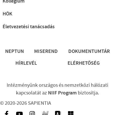
Kollégium
HÖK
Életvezetési tanácsadás
Lábléc
NEPTUN
MISEREND
DOKUMENTUMTÁR
HÍRLEVÉL
ELÉRHETŐSÉG
Intézményünk országos és nemzetközi hálózati
kapcsolatát az
NIIF Program
biztosítja.
© 2020-2026 SAPIENTIA