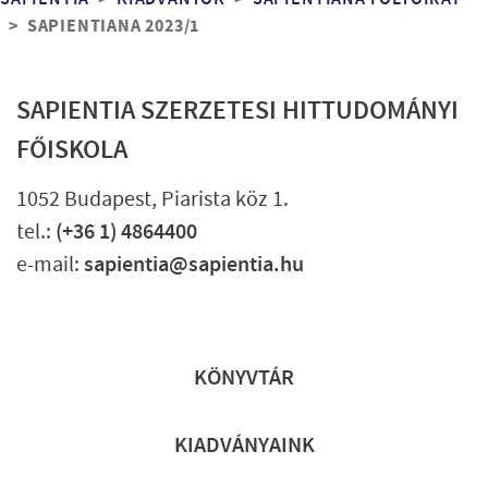
Morzsa
SAPIENTIANA 2023/1
SAPIENTIA SZERZETESI HITTUDOMÁNYI
FŐISKOLA
1052 Budapest, Piarista köz 1.
tel.:
(+36 1) 4864400
e-mail:
sapientia@sapientia.hu
Lábléc gyors
KÖNYVTÁR
KIADVÁNYAINK