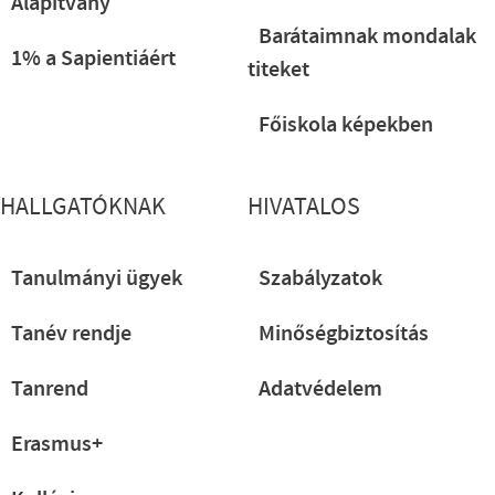
Alapítvány
Barátaimnak mondalak
1% a Sapientiáért
titeket
Főiskola képekben
HALLGATÓKNAK
HIVATALOS
Tanulmányi ügyek
Szabályzatok
Tanév rendje
Minőségbiztosítás
Tanrend
Adatvédelem
Erasmus+