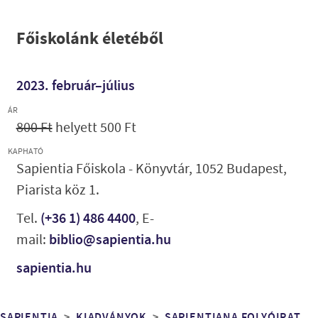
Főiskolánk életéből
2023. február–július
ÁR
800 Ft
helyett 500 Ft
KAPHATÓ
Sapientia Főiskola - Könyvtár, 1052 Budapest,
Piarista köz 1.
Tel.
(+36 1) 486 4400
, E-
mail:
biblio@sapientia.hu
sapientia.hu
SAPIENTIA
KIADVÁNYOK
SAPIENTIANA FOLYÓIRAT