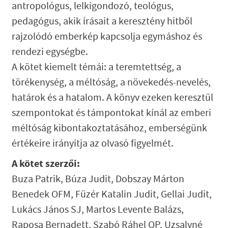
antropológus, lelkigondozó, teológus,
pedagógus, akik írásait a keresztény hitből
rajzolódó emberkép kapcsolja egymáshoz és
rendezi egységbe.
A kötet kiemelt témái: a teremtettség, a
törékenység, a méltóság, a növekedés-nevelés,
határok és a hatalom. A könyv ezeken keresztül
szempontokat és támpontokat kínál az emberi
méltóság kibontakoztatásához, emberségünk
értékeire irányítja az olvasó figyelmét.
A kötet szerzői:
Buza Patrik, Búza Judit, Dobszay Márton
Benedek OFM, Füzér Katalin Judit, Gellai Judit,
Lukács János SJ, Martos Levente Balázs,
Raposa Bernadett, Szabó Ráhel OP, Uzsalyné