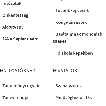
Intézetek
Továbbképzések
Önkéntesség
Könyvtári esték
Alapítvány
Barátaimnak mondalak
1% a Sapientiáért
titeket
Főiskola képekben
HALLGATÓKNAK
HIVATALOS
Tanulmányi ügyek
Szabályzatok
Tanév rendje
Minőségbiztosítás