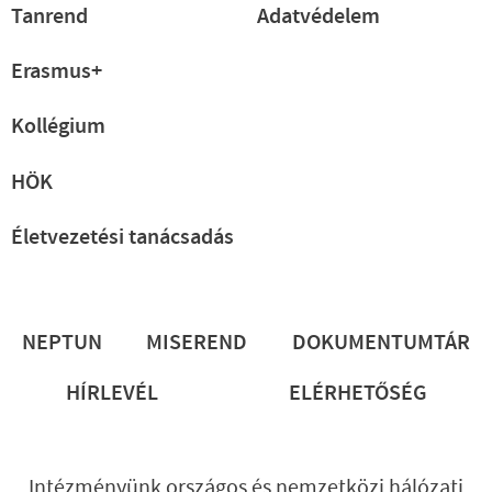
Tanrend
Adatvédelem
Erasmus+
Kollégium
HÖK
Életvezetési tanácsadás
Lábléc
NEPTUN
MISEREND
DOKUMENTUMTÁR
HÍRLEVÉL
ELÉRHETŐSÉG
Intézményünk országos és nemzetközi hálózati