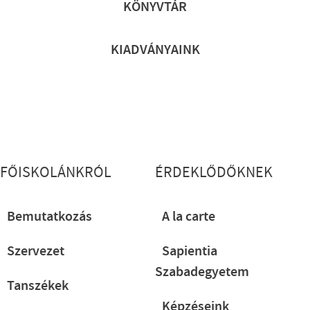
KÖNYVTÁR
KIADVÁNYAINK
Lábléc részletes
FŐISKOLÁNKRÓL
ÉRDEKLŐDŐKNEK
Bemutatkozás
A la carte
Szervezet
Sapientia
Szabadegyetem
Tanszékek
Képzéseink