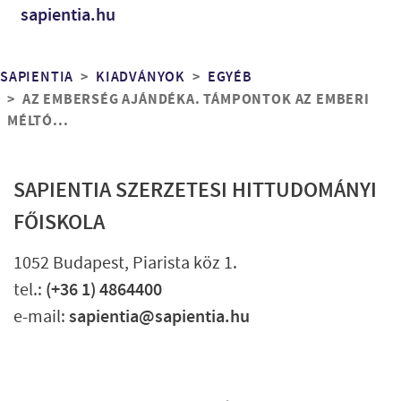
sapientia.hu
Morzsa
SAPIENTIA
KIADVÁNYOK
EGYÉB
AZ EMBERSÉG AJÁNDÉKA. TÁMPONTOK AZ EMBERI
MÉLTÓ...
SAPIENTIA SZERZETESI HITTUDOMÁNYI
FŐISKOLA
1052 Budapest, Piarista köz 1.
tel.:
(+36 1) 4864400
e-mail:
sapientia@sapientia.hu
Lábléc gyors