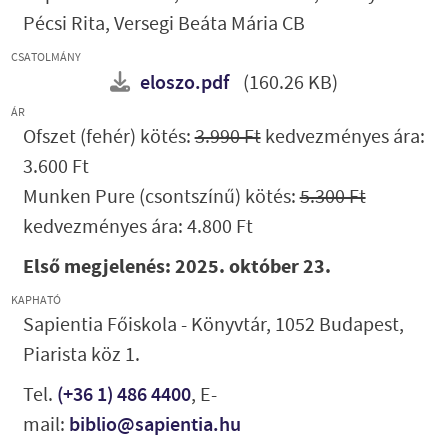
Pécsi Rita, Versegi Beáta Mária CB
CSATOLMÁNY
eloszo.pdf
(160.26 KB)
ÁR
Ofszet (fehér) kötés:
3.990 Ft
kedvezményes ára:
3.600 Ft
Munken Pure (csontszínű) kötés:
5.300 Ft
kedvezményes ára: 4.800 Ft
Első megjelenés: 2025. október 23.
KAPHATÓ
Sapientia Főiskola - Könyvtár, 1052 Budapest,
Piarista köz 1.
Tel.
(+36 1) 486 4400
, E-
mail:
biblio@sapientia.hu