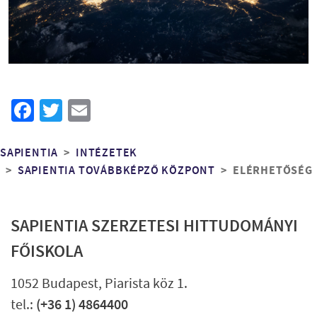
Facebook
Twitter
Email
Morzsa
SAPIENTIA
INTÉZETEK
ELÉRHETŐSÉG
SAPIENTIA TOVÁBBKÉPZŐ KÖZPONT
SAPIENTIA SZERZETESI HITTUDOMÁNYI
FŐISKOLA
1052 Budapest, Piarista köz 1.
tel.:
(+36 1) 4864400