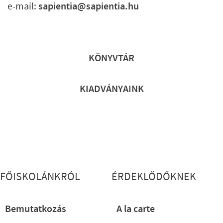
e-mail:
sapientia@sapientia.hu
Lábléc gyors
KÖNYVTÁR
KIADVÁNYAINK
Lábléc részletes
FŐISKOLÁNKRÓL
ÉRDEKLŐDŐKNEK
Bemutatkozás
A la carte