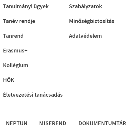
Tanulmányi ügyek
Szabályzatok
Tanév rendje
Minőségbiztosítás
Tanrend
Adatvédelem
Erasmus+
Kollégium
HÖK
Életvezetési tanácsadás
Lábléc
NEPTUN
MISEREND
DOKUMENTUMTÁR