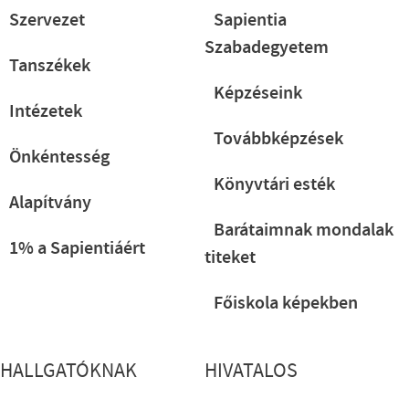
Szervezet
Sapientia
Szabadegyetem
Tanszékek
Képzéseink
Intézetek
Továbbképzések
Önkéntesség
Könyvtári esték
Alapítvány
Barátaimnak mondalak
1% a Sapientiáért
titeket
Főiskola képekben
HALLGATÓKNAK
HIVATALOS