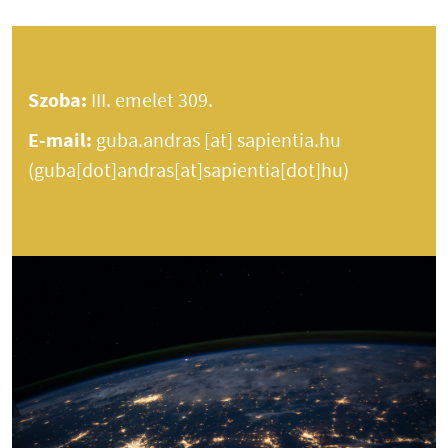
Szoba:
III. emelet 309.
E-mail:
guba.andras
[at]
sapientia.hu
(guba[dot]andras[at]sapientia[dot]hu)