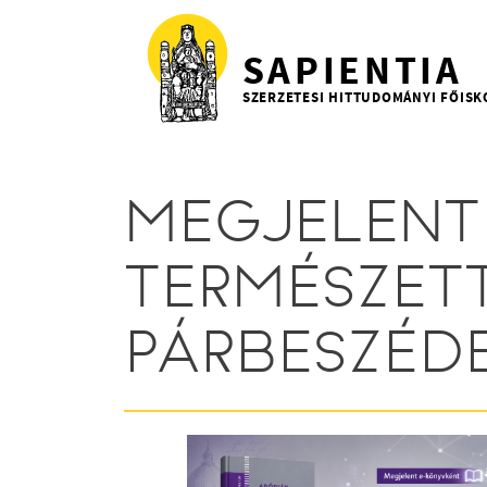
Ugrás a tartalomra
SAPIENTIA
SZERZETESI HITTUDOMÁNYI FŐISK
MEGJELENT 
TERMÉSZET
PÁRBESZÉD