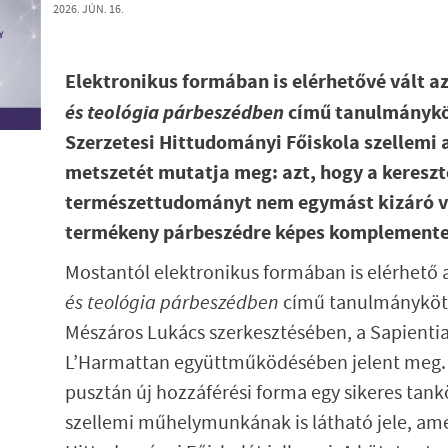
2026. JÚN. 16.
Elektronikus formában is elérhetővé vált a
és teológia párbeszédben
című tanulmányköt
Szerzetesi Hittudományi Főiskola szellemi 
metszetét mutatja meg: azt, hogy a keresz
természettudományt nem egymást kizáró v
termékeny párbeszédre képes komplemente
Mostantól elektronikus formában is elérhető 
és teológia párbeszédben
című tanulmányköte
Mészáros Lukács szerkesztésében, a Sapientia 
L’Harmattan együttműködésében jelent meg. 
pusztán új hozzáférési forma egy sikeres ta
szellemi műhelymunkának is látható jele, ame