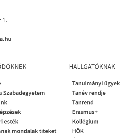
Lábléc gyo
 1.
ia.hu
ŐDŐKNEK
HALLGATÓKNAK
e
Tanulmányi ügyek
ia Szabadegyetem
Tanév rendje
ink
Tanrend
épzések
Erasmus+
i esték
Kollégium
nak mondalak titeket
HÖK