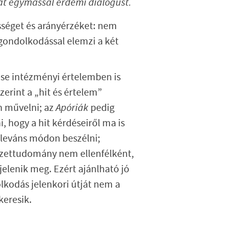
tat egymással érdemi dialógust.
sséget és arányérzéket: nem
gondolkodással elemzi a két
ése intézményi értelemben is
zerint a „hit és értelem”
án művelni; az
Apóriák
pedig
, hogy a hit kérdéseiről ma is
releváns módon beszélni;
zettudomány nem ellenfélként,
lenik meg. Ezért ajánlható jó
lkodás jelenkori útját nem a
keresik.