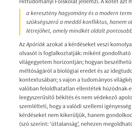
Hittudományi Főiskolát jellemzi. A kötet azt
a keresztény hagyomány és a modern ter
szükségszerű a meddő konfliktus, hanem o
létrejöhet, amely mindkét oldalt pontosabb
Az
Apóriák
azokat a kérdéseket veszi komolya
olvasót is foglalkoztatják: miként gondolható 
világegyetem horizontján; hogyan beszélhet
méltóságáról a biológiai eredet és az idegtu
kontextusában; s vajon a tudományos világkép 
valóban feloldhatatlan ellentétek húzódnak-e
leegyszerűsítő békítés és nem védekező apolo
szemlélteti, hogy a valódi szellemi igényesség
kérdéseket nem kikerüljük, hanem gondolkod
(szó szerint: ‘úttalanság’, nehezen megoldha