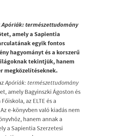
z
Apóriák: természettudomány
et, amely a Sapientia
arculatának egyik fontos
tény hagyományt és a korszerű
ilágoknak tekintjük, hanem
r megközelítéseknek.
az
Apóriák: természettudomány
t, amely Bagyinszki Ágoston és
Főiskola, az ELTE és a
Az e-könyvben való kiadás nem
nkönyvhöz, hanem annak a
ly a Sapientia Szerzetesi