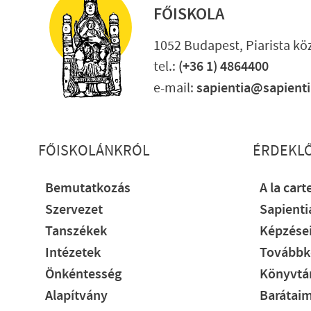
FŐISKOLA
1052 Budapest, Piarista köz
tel.:
(+36 1) 4864400
e-mail:
sapientia@sapient
Lábléc részletes
FŐISKOLÁNKRÓL
ÉRDEKL
Bemutatkozás
A la cart
Szervezet
Sapient
Tanszékek
Képzése
Intézetek
Továbbk
Önkéntesség
Könyvtár
Alapítvány
Barátaim