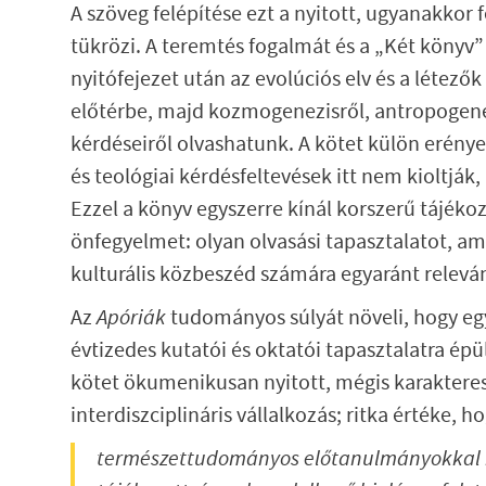
A szöveg felépítése ezt a nyitott, ugyanakko
tükrözi. A teremtés fogalmát és a „Két könyv”
nyitófejezet után az evolúciós elv és a létező
előtérbe, majd kozmogenezisről, antropogenez
kérdéseiről olvashatunk. A kötet külön erén
és teológiai kérdésfeltevések itt nem kioltjá
Ezzel a könyv egyszerre kínál korszerű tájékoz
önfegyelmet: olyan olvasási tapasztalatot, ame
kulturális közbeszéd számára egyaránt relevá
Az
Apóriák
tudományos súlyát növeli, hogy eg
évtizedes kutatói és oktatói tapasztalatra é
kötet ökumenikusan nyitott, mégis karakteres
interdiszciplináris vállalkozás; ritka értéke, ho
természettudományos előtanulmányokkal re