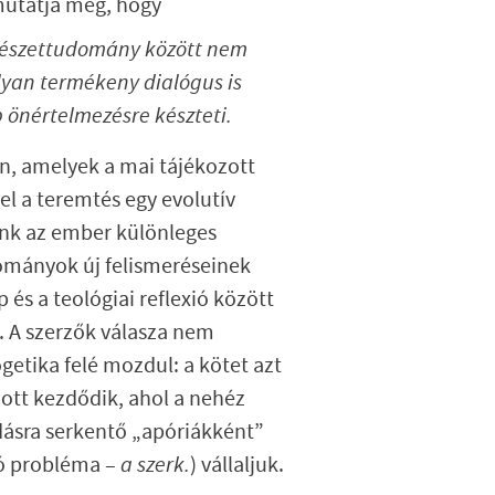
 mutatja meg, hogy
mészettudomány között nem
lyan termékeny dialógus is
 önértelmezésre készteti.
n, amelyek a mai tájékozott
el a teremtés egy evolutív
ünk az ember különleges
dományok új felismeréseinek
és a teológiai reflexió között
. A szerzők válasza nem
getika felé mozdul: a kötet azt
 ott kezdődik, ahol a nehéz
ásra serkentő „apóriákként”
tó probléma –
a szerk.
) vállaljuk.