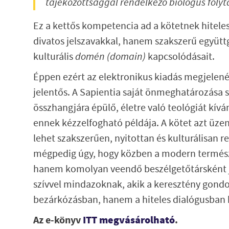
tájékozottsággal rendelkező biológus foly
Ez a kettős kompetencia ad a kötetnek hitele
divatos jelszavakkal, hanem szakszerű együtt
kulturális
domén (domain)
kapcsolódásait.
Éppen ezért az elektronikus kiadás megjelen
jelentős. A Sapientia saját önmeghatározása s
összhangjára épülő, életre való teológiát kív
ennek kézzelfogható példája. A kötet azt üzeni
lehet szakszerűen, nyitottan és kulturálisan 
mégpedig úgy, hogy közben a modern termés
hanem komolyan veendő beszélgetőtársként je
szívvel mindazoknak, akik a keresztény gondo
bezárkózásban, hanem a hiteles dialógusban 
Az e-könyv
ITT megvásárolható
.