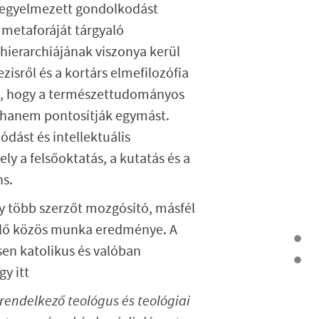
r fegyelmezett gondolkodást
 metaforáját tárgyaló
k hierarchiájának viszonya kerül
isről és a kortárs elmefilozófia
ye, hogy a természettudományos
k, hanem pontosítják egymást.
ódást és intellektuális
ly a felsőoktatás, a kutatás és a
ns.
y több szerzőt mozgósító, másfél
pülő közös munka eredménye. A
en katolikus és valóban
gy itt
ndelkező teológus és teológiai