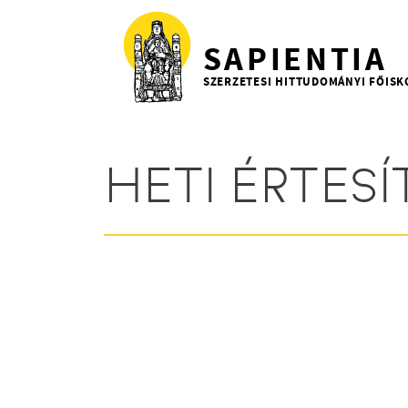
Ugrás a tartalomra
SAPIENTIA
SZERZETESI HITTUDOMÁNYI FŐISK
HETI ÉRTESÍTŐ