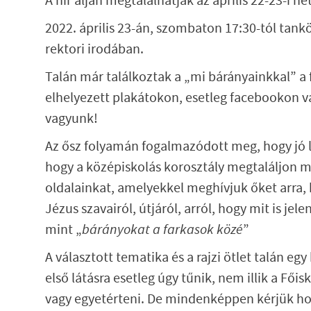
A hír alján megtalálhatják az április 22-23-i h
2022. április 23-án, szombaton 17:30-tól tank
rektori irodában.
Talán már találkoztak a „mi bárányainkkal” a
elhelyezett plakátokon, esetleg facebookon v
vagyunk!
Az ősz folyamán fogalmazódott meg, hogy jó 
hogy a középiskolás korosztály megtaláljon mi
oldalainkat, amelyekkel meghívjuk őket arra
Jézus szavairól, útjáról, arról, hogy mit is jel
mint „
bárányokat a farkasok közé
”
A választott tematika és a rajzi ötlet talán eg
első látásra esetleg úgy tűnik, nem illik a Fői
vagy egyetérteni. De mindenképpen kérjük h