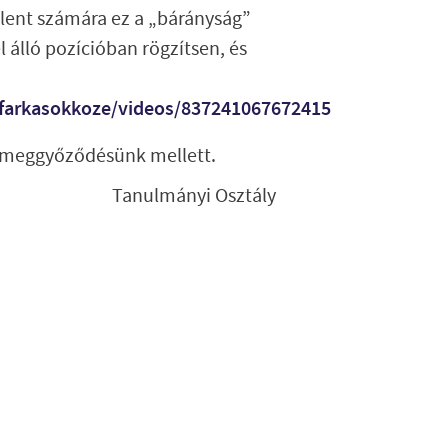
jelent számára ez a „bárányság”
el álló pozícióban rögzítsen, és
farkasokkoze/videos/837241067672415
i meggyőződésünk mellett.
Tanulmányi Osztály