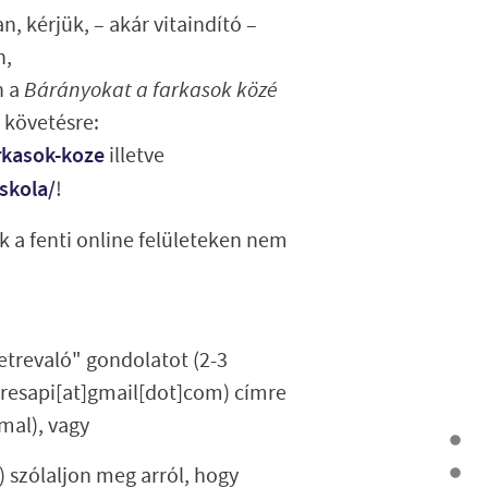
, kérjük, – akár vitaindító –
n,
n a
Bárányokat a farkasok közé
 követésre:
rkasok-koze
illetve
skola/
!
k a fenti online felületeken nem
letrevaló" gondolatot (2-3
tresapi[at]gmail[dot]com)
címre
mal), vagy
szólaljon meg arról, hogy