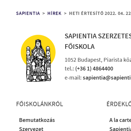
Morzsa
SAPIENTIA
HÍREK
HETI ÉRTESÍTŐ 2022. 04. 22
SAPIENTIA SZERZETE
FŐISKOLA
1052 Budapest, Piarista köz
tel.:
(+36 1) 4864400
e-mail:
sapientia@sapient
Lábléc részletes
FŐISKOLÁNKRÓL
ÉRDEKL
Bemutatkozás
A la cart
Szervezet
Sapient