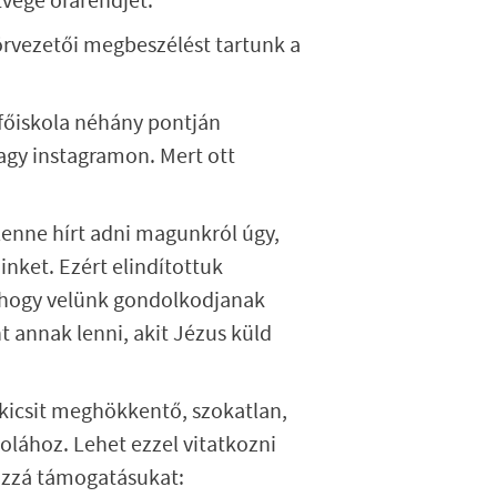
étvége órarendjét.
örvezetői megbeszélést tartunk a
 főiskola néhány pontján
agy instagramon. Mert ott
lenne hírt adni magunkról úgy,
nket. Ezért elindítottuk
, hogy velünk gondolkodjanak
ent annak lenni, akit Jézus küld
y kicsit meghökkentő, szokatlan,
skolához. Lehet ezzel vitatkozni
ozzá támogatásukat: