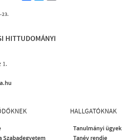
-23.
SI HITTUDOMÁNYI
Lábléc gyo
 1.
ia.hu
ŐDŐKNEK
HALLGATÓKNAK
e
Tanulmányi ügyek
ia Szabadegyetem
Tanév rendje