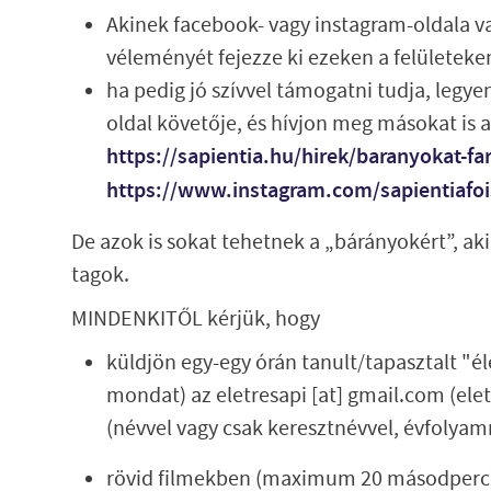
Akinek facebook- vagy instagram-oldala van
véleményét fejezze ki ezeken a felületeke
ha pedig jó szívvel támogatni tudja, legye
oldal követője, és hívjon meg másokat is a
https://sapientia.hu/hirek/baranyokat-fa
https://www.instagram.com/sapientiafoi
De azok is sokat tehetnek a „bárányokért”, aki
tagok.
MINDENKITŐL kérjük, hogy
küldjön egy-egy órán tanult/tapasztalt "é
mondat) az
eletresapi
[at]
gmail.com
(ele
(névvel vagy csak keresztnévvel, évfolyam
rövid filmekben (maximum 20 másodperc) 