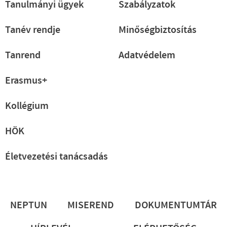
Tanulmányi ügyek
Szabályzatok
Tanév rendje
Minőségbiztosítás
Tanrend
Adatvédelem
Erasmus+
Kollégium
HÖK
Életvezetési tanácsadás
Lábléc
NEPTUN
MISEREND
DOKUMENTUMTÁR