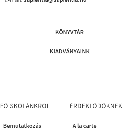
e-mail:
sapientia@sapientia.hu
Lábléc gyors
KÖNYVTÁR
KIADVÁNYAINK
Lábléc részletes
FŐISKOLÁNKRÓL
ÉRDEKLŐDŐKNEK
Bemutatkozás
A la carte