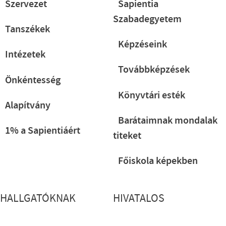
Szervezet
Sapientia
Szabadegyetem
Tanszékek
Képzéseink
Intézetek
Továbbképzések
Önkéntesség
Könyvtári esték
Alapítvány
Barátaimnak mondalak
1% a Sapientiáért
titeket
Főiskola képekben
HALLGATÓKNAK
HIVATALOS