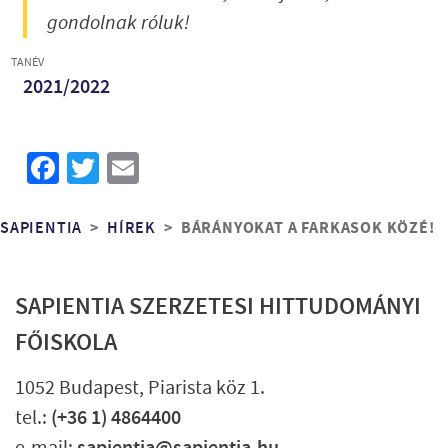
gondolnak róluk!
TANÉV
2021/2022
Facebook
Twitter
Email
Morzsa
BÁRÁNYOKAT A FARKASOK KÖZÉ!
SAPIENTIA
HÍREK
SAPIENTIA SZERZETESI HITTUDOMÁNYI
FŐISKOLA
1052 Budapest, Piarista köz 1.
tel.:
(+36 1) 4864400