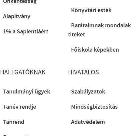
Önkéntesség
Könyvtári esték
Alapítvány
Barátaimnak mondalak
1% a Sapientiáért
titeket
Főiskola képekben
HALLGATÓKNAK
HIVATALOS
Tanulmányi ügyek
Szabályzatok
Tanév rendje
Minőségbiztosítás
Tanrend
Adatvédelem