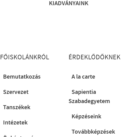
KIADVÁNYAINK
Lábléc részletes
FŐISKOLÁNKRÓL
ÉRDEKLŐDŐKNEK
Bemutatkozás
A la carte
Szervezet
Sapientia
Szabadegyetem
Tanszékek
Képzéseink
Intézetek
Továbbképzések