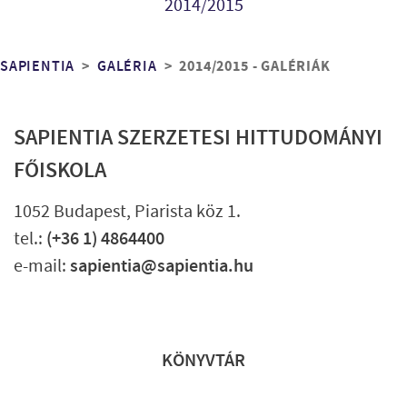
2014/2015
Morzsa
2014/2015 - GALÉRIÁK
SAPIENTIA
GALÉRIA
SAPIENTIA SZERZETESI HITTUDOMÁNYI
FŐISKOLA
1052 Budapest, Piarista köz 1.
tel.:
(+36 1) 4864400
e-mail:
sapientia@sapientia.hu
Lábléc gyors
KÖNYVTÁR