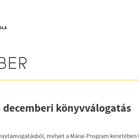
OLA
BER
– decemberi könyvválogatás
önyvtámogatásból, melyet a Márai-Program keretében b