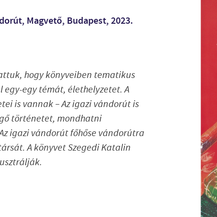
ándorút, Magvető, Budapest, 2023.
hattuk, hogy könyveiben tematikus
 egy-egy témát, élethelyzetet. A
ei is vannak – Az igazi vándorút is
ggő történetet, mondhatni
Az igazi vándorút főhőse vándorútra
társát. A könyvet Szegedi Katalin
usztrálják.