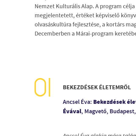
Nemzet Kulturális Alap. A program célja
megjelentetett, értéket képviselő könyv
olvasáskultúra fejlesztése, a kortárs m
Decemberben a Márai-program keretében
BEKEZDÉSEK ÉLETEMRŐL
Bekezdések éle
Ancsel Éva:
Évával
, Magvető, Budapest
Ancsel Éva alakja mára talán