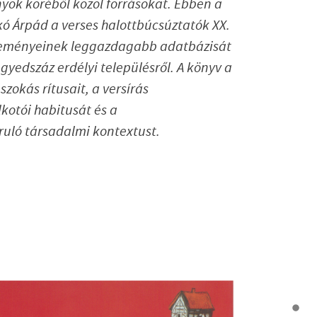
ok köréből közöl forrásokat. Ebben a
kó Árpád a verses halottbúcsúztatók XX.
lteményeinek leggazdagabb adatbázisát
gyedszáz erdélyi településről. A könyv a
szokás rítusait, a versírás
kotói habitusát és a
ruló társadalmi kontextust.