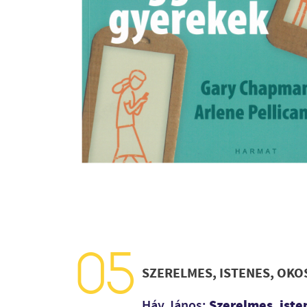
SZERELMES, ISTENES, OKO
Szerelmes, iste
Háy János: