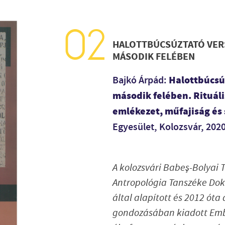
HALOTTBÚCSÚZTATÓ VERS
MÁSODIK FELÉBEN
Halottbúcsú
Bajkó Árpád:
második felében. Rituáli
emlékezet, műfajiság és
Egyesület, Kolozsvár, 202
A kolozsvári Babeş-Bolya
Antropológia Tanszéke Dokt
által alapított és 2012 ót
gondozásában kiadott Embe