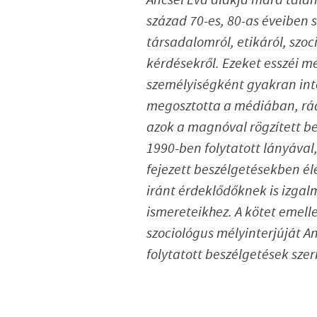
század 70-es, 80-as éveiben 
társadalomról, etikáról, szoc
kérdésekről. Ezeket esszéi m
személyiségként gyakran int
megosztotta a médiában, rádi
azok a magnóval rögzített b
1990-ben folytatott lányával
fejezett beszélgetésekben éle
iránt érdeklődőknek is izga
ismereteikhez. A kötet emell
szociológus mélyinterjúját A
folytatott beszélgetések sze