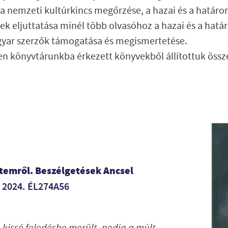
 a nemzeti kultúrkincs megőrzése, a hazai és a határon
ek eljuttatása minél több olvasóhoz a hazai és a határ
agyar szerzők támogatása és megismertetése.
 könyvtárunkba érkezett könyvekből állítottuk össz
temről. Beszélgetések Ancsel
, 2024. ÉL274A56
 kissé feledésbe merült, pedig a múlt