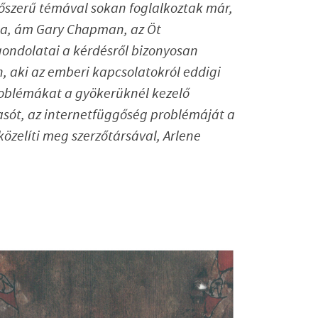
időszerű témával sokan foglalkoztak már,
óla, ám Gary Chapman, az Öt
gondolatai a kérdésről bizonyosan
aki az emberi kapcsolatokról eddigi
roblémákat a gyökerüknél kezelő
vasót, az internetfüggőség problémáját a
közelíti meg szerzőtársával, Arlene