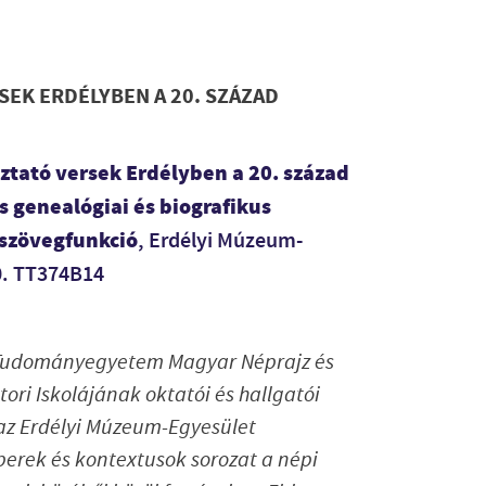
EK ERDÉLYBEN A 20. SZÁZAD
ztató versek Erdélyben a 20. század
s genealógiai és biografikus
 szövegfunkció
, Erdélyi Múzeum-
0. TT374B14
i Tudományegyetem Magyar Néprajz és
ori Iskolájának oktatói és hallgatói
a az Erdélyi Múzeum-Egyesület
rek és kontextusok sorozat a népi