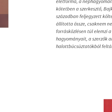
életforma, a néphagyomány
kötetben a szerkesztő, Baj
században feljegyzett kö
állította össze, csaknem ne
forrásközlésen túl elemzi a 
hagyományait, a szerzők al
halottbúcsúztatókból feltá