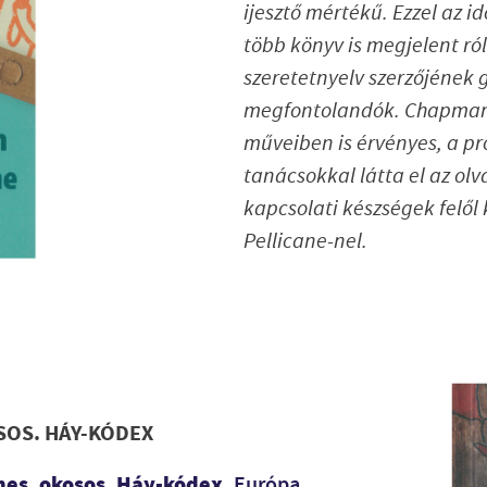
ijesztő mértékű. Ezzel az 
több könyv is megjelent r
szeretetnyelv szerzőjének 
megfontolandók. Chapman, 
műveiben is érvényes, a p
tanácsokkal látta el az ol
kapcsolati készségek felől 
Pellicane-nel.
SOS. HÁY-KÓDEX
nes, okosos. Háy-kódex
, Európa,