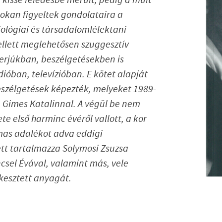
sokan figyeltek gondolataira a
iológiai és társadalomlélektani
ellett meglehetősen szuggesztív
erjúkban, beszélgetésekben is
óban, televízióban. E kötet alapját
eszélgetések képezték, melyeket 1989-
, Gimes Katalinnal. A végül be nem
te első harminc évéről vallott, a kor
lmas adalékot adva eddigi
ett tartalmazza Solymosi Zsuzsa
ncsel Évával, valamint más, vele
rkesztett anyagát.