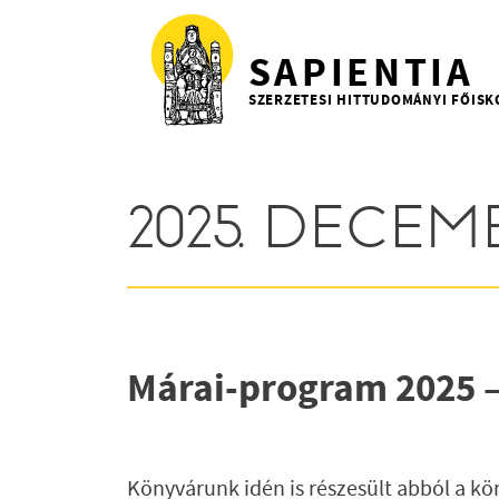
Ugrás a tartalomra
SAPIENTIA
SZERZETESI HITTUDOMÁNYI FŐISK
2025. DECEM
Márai-program 2025 
Könyvárunk idén is részesült abból a k