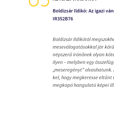
Boldizsár Ildikó: Az igazi v
IR352B76
Boldizsár Ildikótól megszok
meseválogatásokkal jár körül
népszerű írónőnek olyan kötet
ilyen – melyben egy összefü
„meseregényt” olvashatunk. 
kel, hogy megkeresse eltűnt 
megkapó hangulatú képei ill