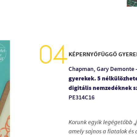
KÉPERNYŐFÜGGŐ GYERE
Chapman, Gary Demonte – 
gyerekek. 5 nélkülözhete
digitális nemzedéknek 
PE314C16
Korunk egyik legégetőbb „j
amely sajnos a fiatalok és