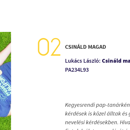
CSINÁLD MAGAD
Csináld m
Lukács László:
PA234L93
Kegyesrendi pap-tanárként
kérdések is közel álltak é
nevelési kérdésekben. Hiva