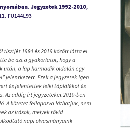
ei nyomában
Jegyzetek 1992-2010
.
,
011. FU144L93
ői tisztjét 1984 és 2019 között látta el
tte be azt a gyakorlatot, hogy a
k után, a lap harmadik oldalán egy
el" jelentkezett. Ezek a jegyzetek igen
rt és jelentettek lelki táplálékot és
. Az addig írt jegyzeteket 2010-ben
ó. A kötetet fellapozva láthatjuk, nem
zek az írások, melyek rövid
dolkodtató napi olvasmányaink