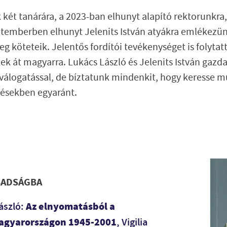
ét tanárára, a 2023-ban elhunyt alapító rektorunkra, 
emberben elhunyt Jelenits István atyákra emlékezünk
g köteteik. Jelentős fordítói tevékenységet is folyta
ek át magyarra. Lukács László és Jelenits István gaz
t válogatással, de bíztatunk mindenkit, hogy keresse
rdésekben egyaránt.
BADSÁGBA
Az elnyomatásból a
ászló:
agyarországon 1945-2001
, Vigilia