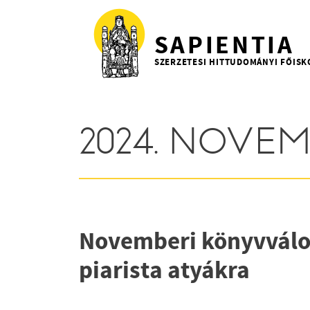
Ugrás a tartalomra
SAPIENTIA
SZERZETESI HITTUDOMÁNYI FŐISK
2024. NOVE
Novemberi könyvválog
piarista atyákra