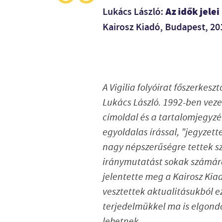
Az idők jel
Lukács László:
Kairosz Kiadó, Budapest, 2
A Vigilia folyóirat főszerkeszt
Lukács László. 1992-ben veze
címoldal és a tartalomjegyzé
egyoldalas írással, "jegyzett
nagy népszerűségre tettek sze
iránymutatást sokak számára
jelentette meg a Kairosz Kiad
vesztettek aktualitásukból e
terjedelmükkel ma is elgon
lehetnek.