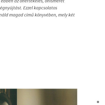
és ebben az önértékelés, önismeret
ségnyújtást. Ezzel kapcsolatos
ináld magad című könyvében, mely két