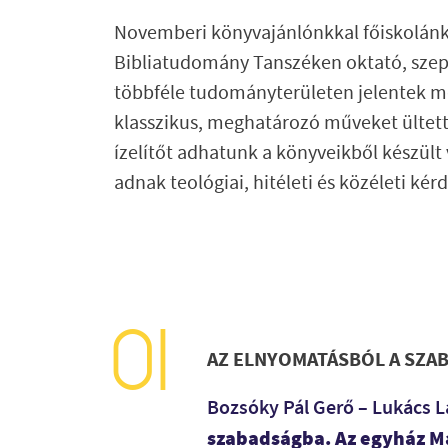
Novemberi könyvajánlónkkal főiskolánk k
Bibliatudomány Tanszéken oktató, szept
többféle tudományterületen jelentek me
klasszikus, meghatározó műveket ültett
ízelítőt adhatunk a könyveikből készül
adnak teológiai, hitéleti és közéleti ké
AZ ELNYOMATÁSBÓL A SZA
Bozsóky Pál Gerő – Lukács L
szabadságba. Az egyház M