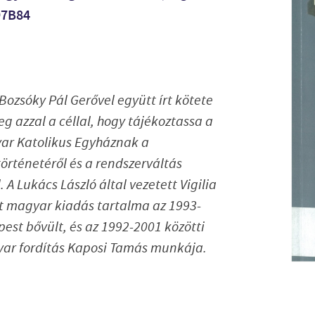
97B84
Bozsóky Pál Gerővel együtt írt kötete
eg azzal a céllal, hogy tájékoztassa a
ar Katolikus Egyháznak a
örténetéről és a rendszerváltás
 A Lukács László által vezetett Vigilia
t magyar kiadás tartalma az 1993-
est bővült, és az 1992-2001 közötti
gyar fordítás Kaposi Tamás munkája.