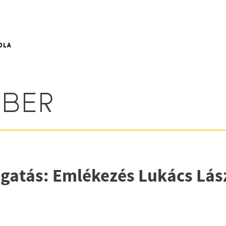
OLA
MBER
atás: Emlékezés Lukács Lászl