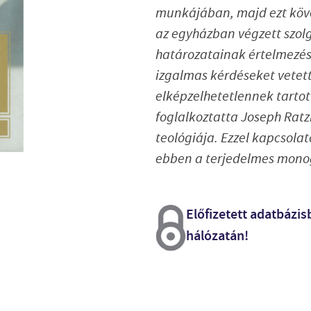
munkájában, majd ezt köv
az egyházban végzett szol
határozatainak értelmezés
izgalmas kérdéseket vetett
elképzelhetetlennek tartot
foglalkoztatta Joseph Ratz
teológiája. Ezzel kapcsola
ebben a terjedelmes monog
Előfizetett adatbázis
hálózatán!