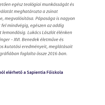
etően egész teológiai munkásságát és
gálatát meghatározta a zsinat
e, megvalósítása. Pápasága is nagyon
 fel mindvégig, egészen az addig
t lemondásig. Lukács Lászlót élénken
inger – XVI. Benedek életműve és
tos kutatási eredményeit, meglátásait
ráfiában foglalta össze 2016-ban.
ból elérhető a Sapientia Főiskola