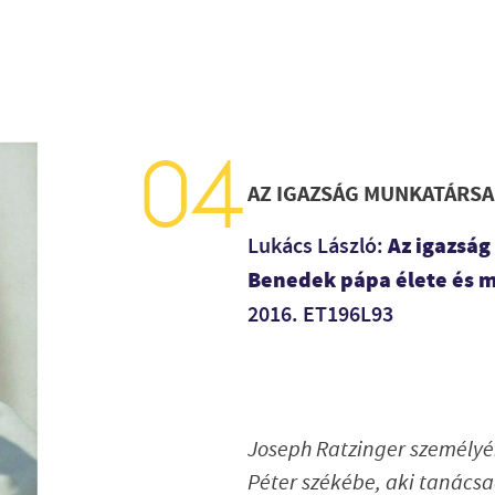
AZ IGAZSÁG MUNKATÁRSA
Az igazság
Lukács László:
Benedek pápa élete és 
2016. ET196L93
Joseph Ratzinger személyé
Péter székébe, aki tanácsad