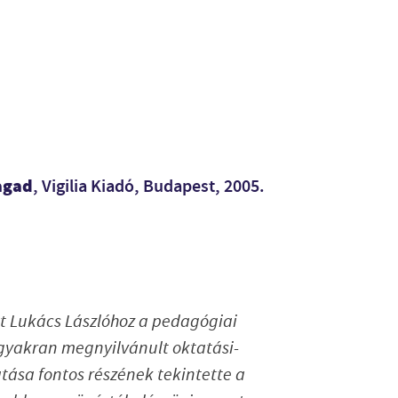
agad
, Vigilia Kiadó, Budapest, 2005.
 Lukács Lászlóhoz a pedagógiai
s gyakran megnyilvánult oktatási-
tása fontos részének tekintette a