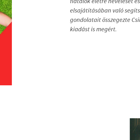
fiatalok életre nevelését 
elsajátításában való segít
gondolatait összegezte Cs
kiadást is megért.