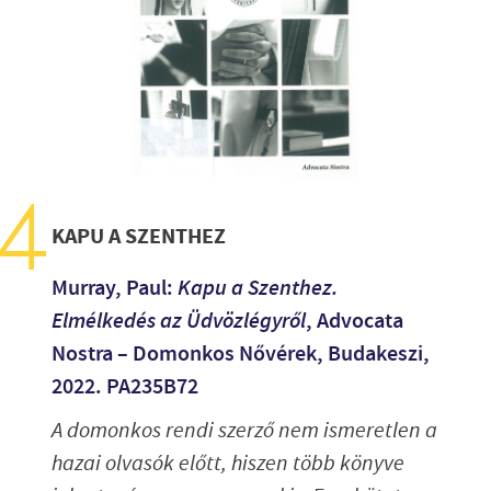
KAPU A SZENTHEZ
Murray, Paul:
Kapu a Szenthez.
Elmélkedés az Üdvözlégyről
, Advocata
Nostra – Domonkos Nővérek, Budakeszi,
2022. PA235B72
A domonkos rendi szerző nem ismeretlen a
hazai olvasók előtt, hiszen több könyve