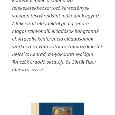
konferenciákon a különböző
felekezetekhez tartozó keresztények
valóban testvérekként működnek együtt.
A felkészült előadóktól pedig rendre
magas színvonalú előadások hangzanak
el. A tavalyi konferencia előadásainak
szerkesztett változatát tartalmazó kötetet
Dejcsics Konrád, a Gyakorlati Teológia
Tanszék óraadó oktatója és Görföl Tibor
állította össze.