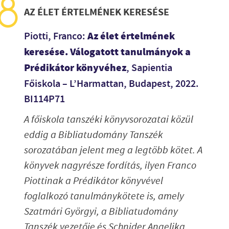
AZ ÉLET ÉRTELMÉNEK KERESÉSE
Az élet értelmének
Piotti, Franco:
keresése. Válogatott tanulmányok a
Prédikátor könyvéhez
, Sapientia
Főiskola – L’Harmattan, Budapest, 2022.
BI114P71
A főiskola tanszéki könyvsorozatai közül
eddig a Bibliatudomány Tanszék
sorozatában jelent meg a legtöbb kötet. A
könyvek nagyrésze fordítás, ilyen Franco
Piottinak a Prédikátor könyvével
foglalkozó tanulmánykötete is, amely
Szatmári Györgyi, a Bibliatudomány
Tanszék vezetője és Schnider Angelika,