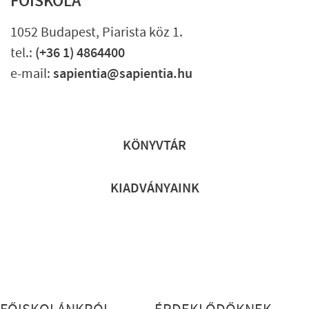
FŐISKOLA
1052 Budapest, Piarista köz 1.
tel.:
(+36 1) 4864400
e-mail:
sapientia@sapientia.hu
Lábléc gyors
KÖNYVTÁR
KIADVÁNYAINK
Lábléc részletes