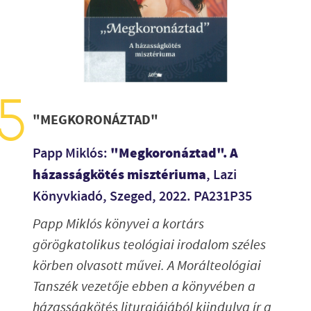
"MEGKORONÁZTAD"
"Megkoronáztad". A
Papp Miklós:
házasságkötés misztériuma
, Lazi
Könyvkiadó, Szeged, 2022. PA231P35
Papp Miklós könyvei a kortárs
görögkatolikus teológiai irodalom széles
körben olvasott művei. A Morálteológiai
Tanszék vezetője ebben a könyvében a
házasságkötés liturgiájából kiindulva ír a