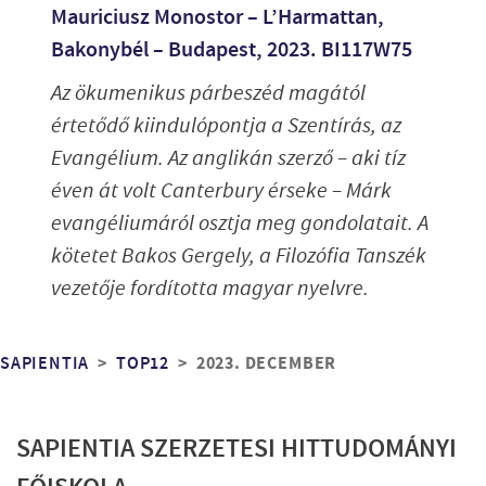
Mauriciusz Monostor – L’Harmattan,
Bakonybél – Budapest, 2023. BI117W75
Az ökumenikus párbeszéd magától
értetődő kiindulópontja a Szentírás, az
Evangélium. Az anglikán szerző – aki tíz
éven át volt Canterbury érseke – Márk
evangéliumáról osztja meg gondolatait. A
kötetet Bakos Gergely, a Filozófia Tanszék
vezetője fordította magyar nyelvre.
Morzsa
2023. DECEMBER
SAPIENTIA
TOP12
SAPIENTIA SZERZETESI HITTUDOMÁNYI