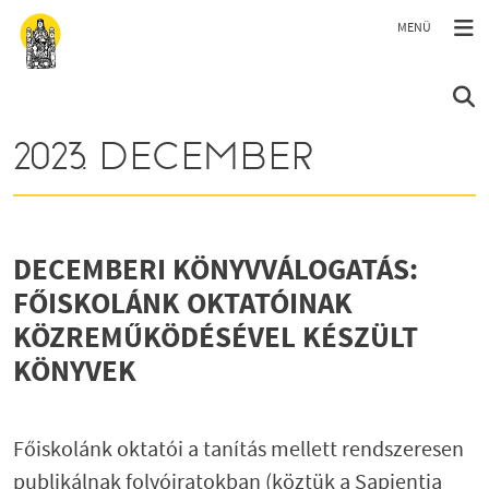
Ugrás a tartalomra
2023. DECEMBER
DECEMBERI KÖNYVVÁLOGATÁS:
FŐISKOLÁNK OKTATÓINAK
KÖZREMŰKÖDÉSÉVEL KÉSZÜLT
KÖNYVEK
Főiskolánk oktatói a tanítás mellett rendszeresen
publikálnak folyóiratokban (köztük a Sapientia