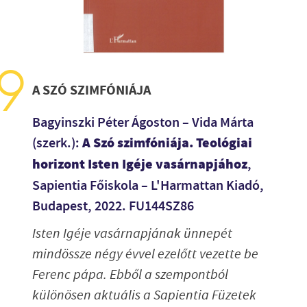
A SZÓ SZIMFÓNIÁJA
Bagyinszki Péter Ágoston – Vida Márta
A Szó szimfóniája. Teológiai
(szerk.):
horizont Isten Igéje vasárnapjához
,
Sapientia Főiskola – L'Harmattan Kiadó,
Budapest, 2022. FU144SZ86
Isten Igéje vasárnapjának ünnepét
mindössze négy évvel ezelőtt vezette be
Ferenc pápa. Ebből a szempontból
különösen aktuális a Sapientia Füzetek