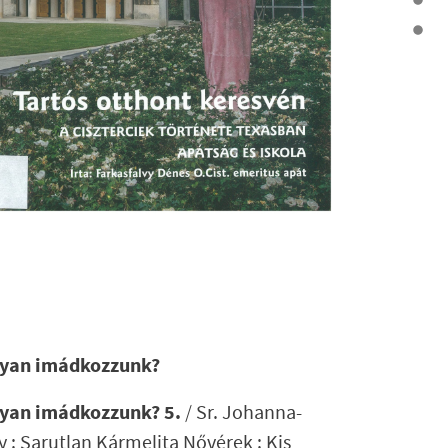
ogyan imádkozzunk?
ogyan imádkozzunk? 5.
/ Sr. Johanna-
 : Sarutlan Kármelita Nővérek : Kis