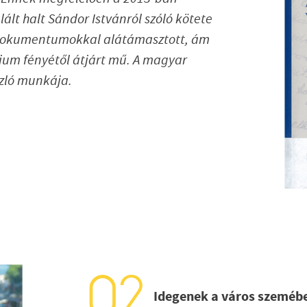
ált halt Sándor Istvánról szóló kötete
 dokumentumokkal alátámasztott, ám
ium fényétől átjárt mű. A magyar
zló munkája.
Idegenek a város szeméb