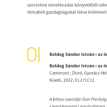
szerzetesi vonatkozású könyvekből vál
témabeli gazdagságukat látva örömmel m
Boldog Sándor István : az 
Boldog Sándor István : az 
Cameroni ; [ford. Gyurácz-Né
Kiadó, 2022. ÉL271C11
A könyv szerzője Don Pierluig
szenttéavatási posztulátora