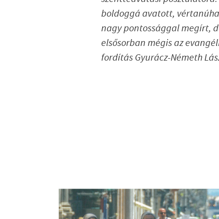
boldoggá avatott, vértanúhal
nagy pontossággal megírt,
elsősorban mégis az evangél
fordítás Gyurácz-Németh Lás