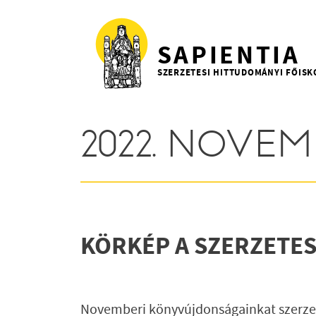
Ugrás a tartalomra
SAPIENTIA
SZERZETESI HITTUDOMÁNYI FŐISK
2022. NOVE
KÖRKÉP A SZERZETE
Novemberi könyvújdonságainkat szerzet