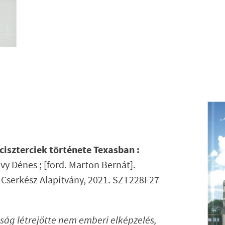
 ciszterciek története Texasban :
lvy Dénes ; [ford. Marton Bernát]. -
és Cserkész Alapítvány, 2021. SZT228F27
ság létrejötte nem emberi elképzelés,