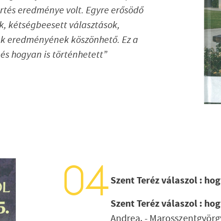
értés eredménye volt. Egyre erősödő
k, kétségbeesett választások,
sek eredményének köszönhető. Ez a
 és hogyan is történhetett”
Szent Teréz válaszol : h
Szent Teréz válaszol : h
Andrea. -
Marosszentgyörgy