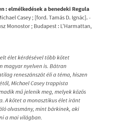
n : elmélkedések a benedeki Regula
Michael Casey ; [ford. Tamás D. Ignác]. -
sz Monostor ; Budapest : L'Harmattan,
elt élet kérdésével több kötet
an magyar nyelven is. Bátran
ilag reneszánszát éli a téma, hiszen
étől, Michael Casey trappista
rmadik mű jelenik meg, melyek közös
. A kötet a monasztikus élet iránt
ló olvasmány, mint bárkinek, aki
ni a mai világban.