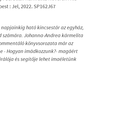
est : Jel, 2022. SP162J67
e napjainkig ható kincsestár az egyház,
nd
számára. Johanna-Andrea kármelita
 kommentáló
könyvsorozata már az
me -
Hogyan imádkozzunk?-
magáért
irálója és segítője lehet imaéletünk