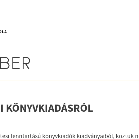
OLA
MBER
SI KÖNYVKIADÁSRÓL
esi fenntartású könyvkiadók kiadványaiból, köztük 