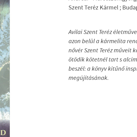
Szent Teréz Kármel ;
Budap
Avilai Szent Teréz életműv
azon belül a kármelita re
nővér
Szent Teréz műveit
ötödik kötetnél tart s alcí
beszél: a könyv kitűnő insp
megújításának.