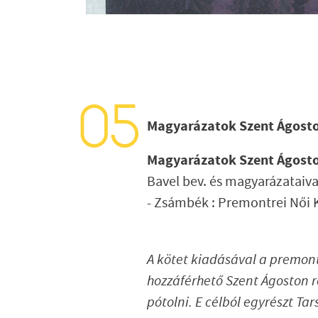
Magyarázatok Szent Ágosto
Magyarázatok Szent Ágosto
Bavel bev. és
magyarázataival 
- Zsámbék : Premontrei
Női 
A kötet kiadásával a premon
hozzáférhető Szent Ágoston 
pótolni.
E célból egyrészt
Tar