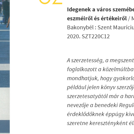
Idegenek a város szemébe
eszméiről és
értékeiről
/ 
Bakonybél : Szent
Mauríciu
2020. SZT220C12
A szerzetesség, a megszent
foglalkozott a közelmúltb
mondhatjuk, hogy gyakorlat
például jelen könyv szerzőj
szerzetesatyától már a ha
nevezője a benedeki Regula
érdeklődőknek éppúgy kivá
szeretne keresztényként él