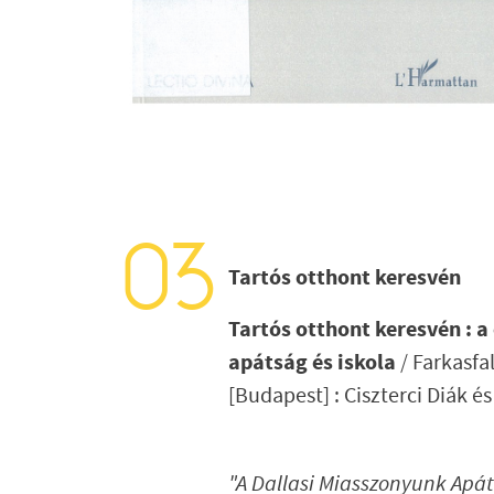
Tartós otthont keresvén
Tartós otthont keresvén : a
apátság és iskola
/ Farkasfa
[Budapest] : Ciszterci Diák 
"A Dallasi Miasszonyunk Apát