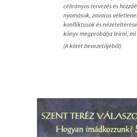
célirányos tervezés és hozzá
nyomások, zavaros véletlene
konfliktusok és nézeteltéré
könyv megpróbálja leírni, mi
(A kötet bevezetőjéből)