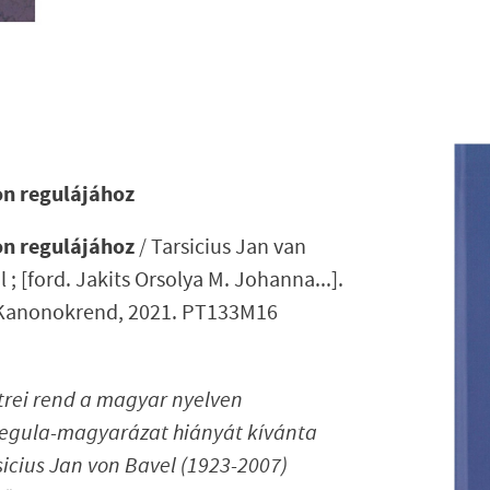
n regulájához
n regulájához
/ Tarsicius Jan van
; [ford. Jakits Orsolya M. Johanna...].
Kanonokrend, 2021. PT133M16
trei rend a magyar nyelven
regula-magyarázat hiányát kívánta
sicius Jan von Bavel (1923-2007)