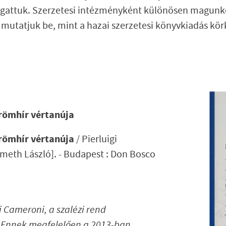
ogattuk. Szerzetesi intézményként különösen magunk
utatjuk be, mint a hazai szerzetesi könyvkiadás kör
örömhír vértanúja
örömhír vértanúja
/ Pierluigi
meth László]. - Budapest : Don Bosco
i Cameroni, a szalézi rend
. Ennek megfelelően a 2013-ban