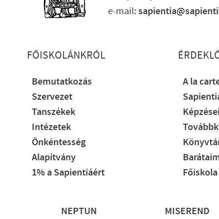
e-mail:
sapientia@sapient
Lábléc részletes
FŐISKOLÁNKRÓL
ÉRDEKL
Bemutatkozás
A la cart
Szervezet
Sapient
Tanszékek
Képzése
Intézetek
Továbbk
Önkéntesség
Könyvtár
Alapítvány
Barátaim
1% a Sapientiáért
Főiskola
Lábléc
NEPTUN
MISEREND