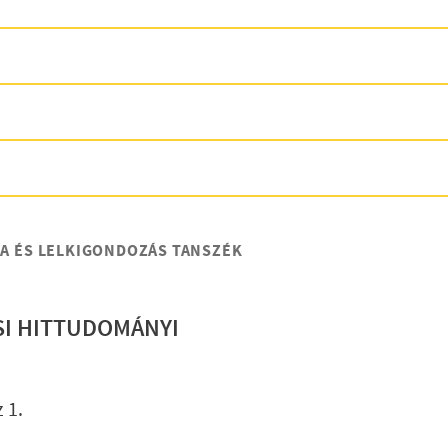
IA ÉS LELKIGONDOZÁS TANSZÉK
SI HITTUDOMÁNYI
Lábléc gyo
 1.