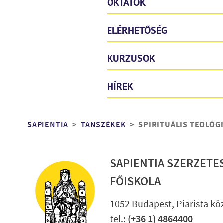
OKTATÓK
ELÉRHETŐSÉG
KURZUSOK
HÍREK
Morzsa
SAPIENTIA
TANSZÉKEK
SPIRITUÁLIS TEOLÓG
SAPIENTIA SZERZETE
FŐISKOLA
1052 Budapest, Piarista köz
tel.:
(+36 1) 4864400