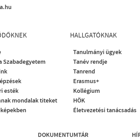
ia.hu
ŐDŐKNEK
HALLGATÓKNAK
e
Tanulmányi ügyek
ia Szabadegyetem
Tanév rendje
ink
Tanrend
épzések
Erasmus+
i esték
Kollégium
nak mondalak titeket
HÖK
 képekben
Életvezetési tanácsadás
DOKUMENTUMTÁR
HÍ