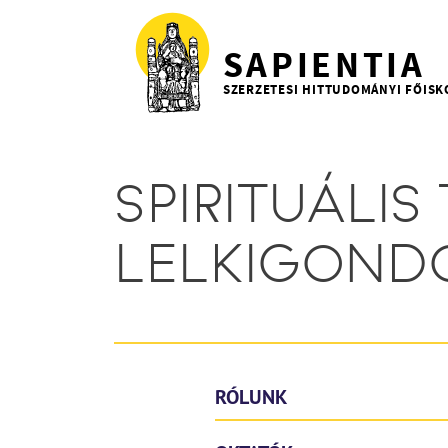
Ugrás a tartalomra
SAPIENTIA
SZERZETESI HITTUDOMÁNYI FŐISK
SPIRITUÁLIS
LELKIGOND
RÓLUNK