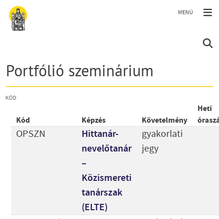
Ugrás a tartalomra
Portfólió szeminárium
KÓD
Heti
Kód
Képzés
Követelmény
órasz
OPSZN
Hittanár-
gyakorlati
nevelőtanár
jegy
–
Közismereti
tanárszak
(ELTE)