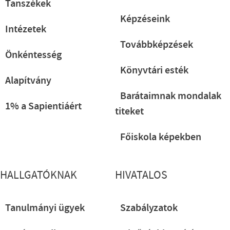
Tanszékek
Képzéseink
Intézetek
Továbbképzések
Önkéntesség
Könyvtári esték
Alapítvány
Barátaimnak mondalak
1% a Sapientiáért
titeket
Főiskola képekben
HALLGATÓKNAK
HIVATALOS
Tanulmányi ügyek
Szabályzatok