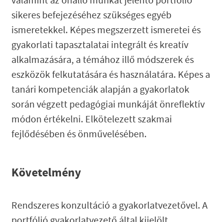
valamint az önálló munkát jelentő portfólió
sikeres befejezéséhez szükséges egyéb
ismeretekkel. Képes megszerzett ismeretei és
gyakorlati tapasztalatai integrált és kreatív
alkalmazására, a témához illő módszerek és
eszközök felkutatására és használatára. Képes a
tanári kompetenciák alapján a gyakorlatok
során végzett pedagógiai munkáját önreflektív
módon értékelni. Elkötelezett szakmai
fejlődésében és önművelésében.
Követelmény
Rendszeres konzultáció a gyakorlatvezetővel. A
portfólió gyakorlatvezető által kijelölt