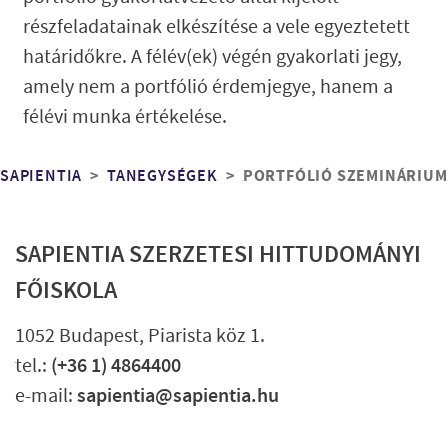
részfeladatainak elkészítése a vele egyeztetett
határidőkre. A félév(ek) végén gyakorlati jegy,
amely nem a portfólió érdemjegye, hanem a
félévi munka értékelése.
Morzsa
PORTFÓLIÓ SZEMINÁRIUM
SAPIENTIA
TANEGYSÉGEK
SAPIENTIA SZERZETESI HITTUDOMÁNYI
FŐISKOLA
1052 Budapest, Piarista köz 1.
tel.:
(+36 1) 4864400
e-mail:
sapientia@sapientia.hu