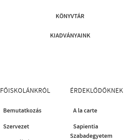
Lábléc gyors
KÖNYVTÁR
KIADVÁNYAINK
Lábléc részletes
FŐISKOLÁNKRÓL
ÉRDEKLŐDŐKNEK
Bemutatkozás
A la carte
Szervezet
Sapientia
Szabadegyetem