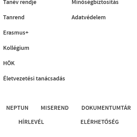
Tanév rendje
Minőségbiztosítás
Tanrend
Adatvédelem
Erasmus+
Kollégium
HÖK
Életvezetési tanácsadás
Lábléc
NEPTUN
MISEREND
DOKUMENTUMTÁR
HÍRLEVÉL
ELÉRHETŐSÉG