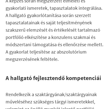
A képzés során megszerzett elméleti és
gyakorlati ismeretek, tapasztalatok integrálása.
A hallgató gyakorlótanítása során szerzett
tapasztalatainak és saját teljesítményének
szakszerű elemzését és értékelését tartalmazó
portfólió elkészítése a konzulens szakmai és
módszertani támogatása és ellenőrzése mellett.
A gyakorlat teljesítése az abszolutórium
megszerzésének feltétele.
A hallgató fejlesztendő kompetenciái
Rendelkezik a szaktárgyának/szaktárgyainak
műveléséhez szükséges tárgyi ismeretekkel,