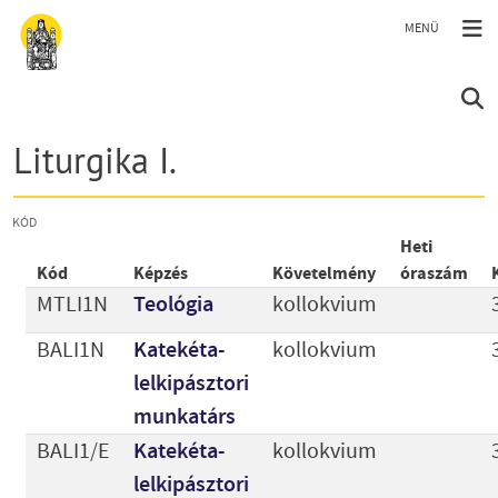
Ugrás a tartalomra
Liturgika I.
KÓD
Heti
Kód
Képzés
Követelmény
óraszám
MTLI1N
Teológia
kollokvium
BALI1N
Katekéta-
kollokvium
lelkipásztori
munkatárs
BALI1/E
Katekéta-
kollokvium
lelkipásztori