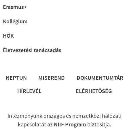
Erasmus+
Kollégium
HÖK
Életvezetési tanácsadás
Lábléc
NEPTUN
MISEREND
DOKUMENTUMTÁR
HÍRLEVÉL
ELÉRHETŐSÉG
Intézményünk országos és nemzetközi hálózati
kapcsolatát az
NIIF Program
biztosítja.