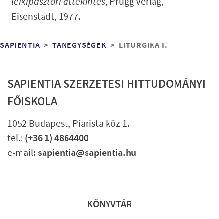
lelkipásztori áttekintés
, Prugg Verlag,
Eisenstadt, 1977.
Morzsa
LITURGIKA I.
SAPIENTIA
TANEGYSÉGEK
SAPIENTIA SZERZETESI HITTUDOMÁNYI
FŐISKOLA
1052 Budapest, Piarista köz 1.
tel.:
(+36 1) 4864400
e-mail:
sapientia@sapientia.hu
Lábléc gyors
KÖNYVTÁR