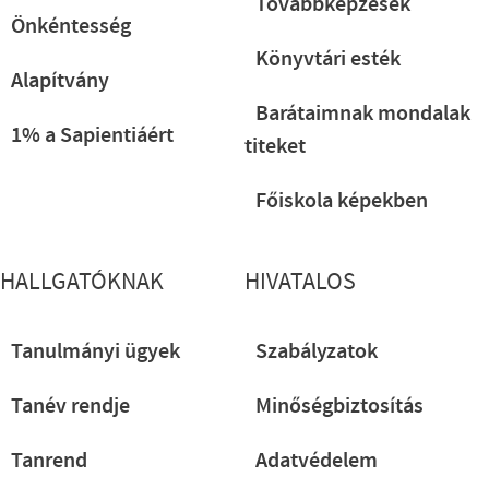
Továbbképzések
Önkéntesség
Könyvtári esték
Alapítvány
Barátaimnak mondalak
1% a Sapientiáért
titeket
Főiskola képekben
HALLGATÓKNAK
HIVATALOS
Tanulmányi ügyek
Szabályzatok
Tanév rendje
Minőségbiztosítás
Tanrend
Adatvédelem