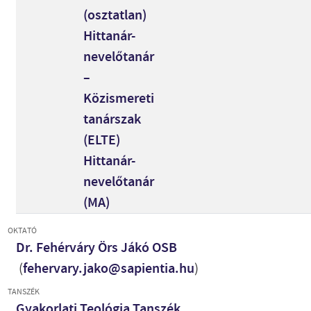
(osztatlan)
Hittanár-
nevelőtanár
–
Közismereti
tanárszak
(ELTE)
Hittanár-
nevelőtanár
(MA)
OKTATÓ
Dr. Fehérváry Örs Jákó OSB
(
fehervary.jako@sapientia.hu
)
TANSZÉK
Gyakorlati Teológia Tanszék