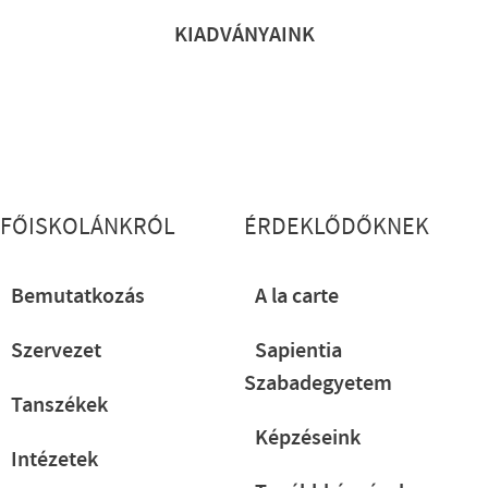
KIADVÁNYAINK
Lábléc részletes
FŐISKOLÁNKRÓL
ÉRDEKLŐDŐKNEK
Bemutatkozás
A la carte
Szervezet
Sapientia
Szabadegyetem
Tanszékek
Képzéseink
Intézetek