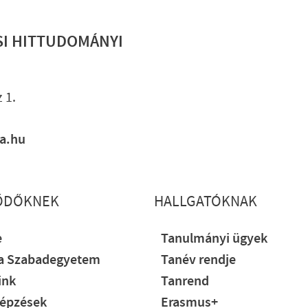
SI HITTUDOMÁNYI
Lábléc gyo
 1.
ia.hu
ŐDŐKNEK
HALLGATÓKNAK
e
Tanulmányi ügyek
ia Szabadegyetem
Tanév rendje
ink
Tanrend
épzések
Erasmus+