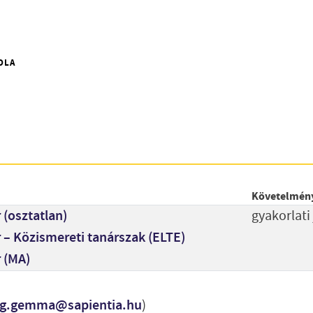
OLA
Követelmén
 (osztatlan)
gyakorlati
 – Közismereti tanárszak (ELTE)
 (MA)
g.gemma@sapientia.hu
)