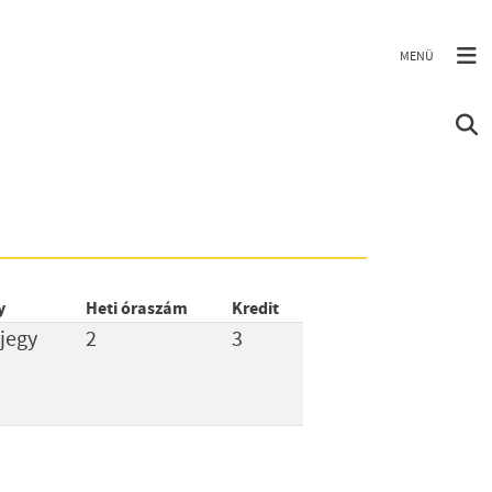
y
Heti óraszám
Kredit
 jegy
2
3