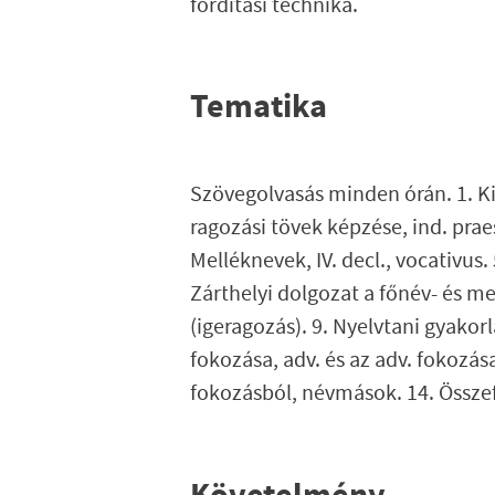
fordítási technika.
Tematika
Szövegolvasás minden órán. 1. Kiejt
ragozási tövek képzése, ind. praes. 
Melléknevek, IV. decl., vocativus.
Zárthelyi dolgozat a főnév- és mel
(igeragozás). 9. Nyelvtani gyakor
fokozása, adv. és az adv. fokozás
fokozásból, névmások. 14. Összef