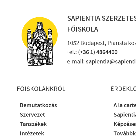
SAPIENTIA SZERZETE
FŐISKOLA
1052 Budapest, Piarista köz
tel.:
(+36 1) 4864400
e-mail:
sapientia@sapient
Lábléc részletes
FŐISKOLÁNKRÓL
ÉRDEKL
Bemutatkozás
A la cart
Szervezet
Sapient
Tanszékek
Képzése
Intézetek
Továbbk