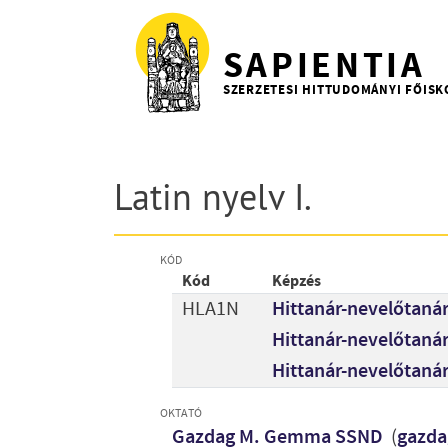
Ugrás a tartalomra
SAPIENTIA
SZERZETESI HITTUDOMÁNYI FŐISK
Latin nyelv I.
KÓD
Kód
Képzés
HLA1N
Hittanár-nevelőtanár
Hittanár-nevelőtanár
Hittanár-nevelőtanár
OKTATÓ
Gazdag M. Gemma SSND
(
gazda