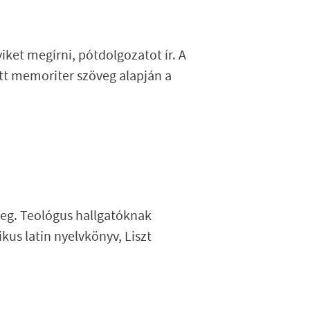
iket megírni, pótdolgozatot ír. A
ott memoriter szöveg alapján a
 meg. Teológus hallgatóknak
ikus latin nyelvkönyv, Liszt