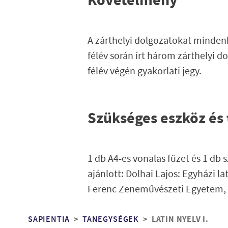
Követelmény
A zárthelyi dolgozatokat mindenki
félév során írt három zárthelyi 
félév végén gyakorlati jegy.
Szükséges eszköz és
1 db A4-es vonalas füzet és 1 db
ajánlott: Dolhai Lajos: Egyházi la
Ferenc Zeneművészeti Egyetem, 
Morzsa
SAPIENTIA
TANEGYSÉGEK
LATIN NYELV I.