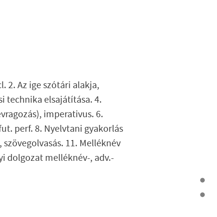
. 2. Az ige szótári alakja,
si technika elsajátítása. 4.
évragozás), imperativus. 6.
ut. perf. 8. Nyelvtani gyakorlás
, szövegolvasás. 11. Melléknév
yi dolgozat melléknév-, adv.-