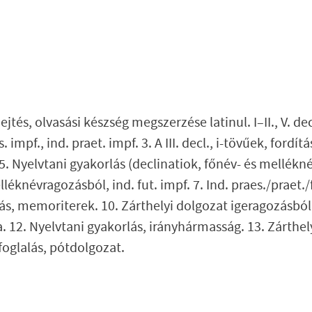
és, olvasási készség megszerzése latinul. I–II., V. decl
impf., ind. praet. impf. 3. A III. decl., i-tövűek, fordítá
 5. Nyelvtani gyakorlás (declinatiok, főnév- és mellékn
léknévragozásból, ind. fut. impf. 7. Ind. praes./praet./f
lás, memoriterek. 10. Zárthelyi dolgozat igeragozásból
a. 12. Nyelvtani gyakorlás, irányhármasság. 13. Zárthel
oglalás, pótdolgozat.