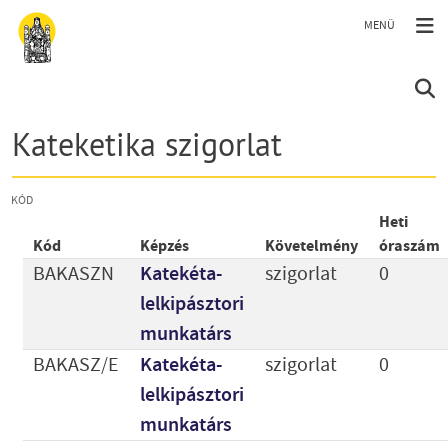
Ugrás a tartalomra
Kateketika szigorlat
KÓD
Heti
Kód
Képzés
Követelmény
óraszám
BAKASZN
Katekéta-
szigorlat
0
lelkipásztori
munkatárs
BAKASZ/E
Katekéta-
szigorlat
0
lelkipásztori
munkatárs