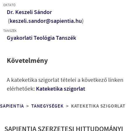
OKTATÓ
Dr. Keszeli Sándor
(
keszeli.sandor@sapientia.hu
)
TANSZÉK
Gyakorlati Teológia Tanszék
Követelmény
A kateketika szigorlat tételei a következő linken
elérhetőek:
Kateketika szigorlat
Morzsa
KATEKETIKA SZIGORLAT
SAPIENTIA
TANEGYSÉGEK
SAPIENTIA SZERZETESI HITTUDOMÁNYI