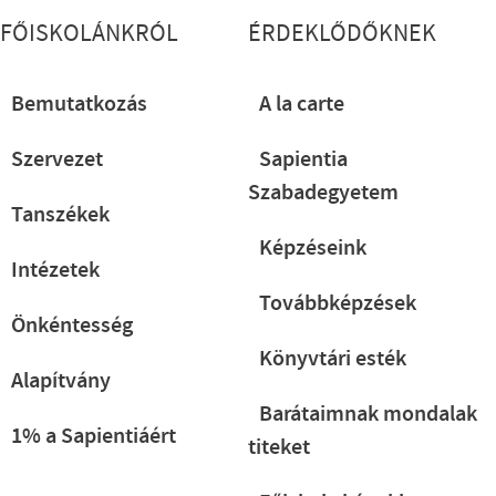
FŐISKOLÁNKRÓL
ÉRDEKLŐDŐKNEK
Bemutatkozás
A la carte
Szervezet
Sapientia
Szabadegyetem
Tanszékek
Képzéseink
Intézetek
Továbbképzések
Önkéntesség
Könyvtári esték
Alapítvány
Barátaimnak mondalak
1% a Sapientiáért
titeket