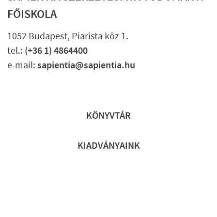
FŐISKOLA
1052 Budapest, Piarista köz 1.
tel.:
(+36 1) 4864400
e-mail:
sapientia@sapientia.hu
Lábléc gyors
KÖNYVTÁR
KIADVÁNYAINK
Lábléc részletes