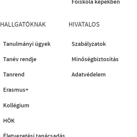
Főiskola képekben
HALLGATÓKNAK
HIVATALOS
Tanulmányi ügyek
Szabályzatok
Tanév rendje
Minőségbiztosítás
Tanrend
Adatvédelem
Erasmus+
Kollégium
HÖK
Életvezetési tanácsadás