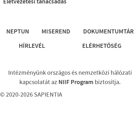
Életvezetési tanácsadás
Lábléc
NEPTUN
MISEREND
DOKUMENTUMTÁR
HÍRLEVÉL
ELÉRHETŐSÉG
Intézményünk országos és nemzetközi hálózati
kapcsolatát az
NIIF Program
biztosítja.
© 2020-2026 SAPIENTIA