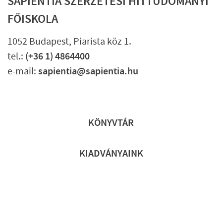
SAPIENTIA SZERZETESI HITTUDOMÁNYI
FŐISKOLA
1052 Budapest, Piarista köz 1.
tel.:
(+36 1) 4864400
e-mail:
sapientia@sapientia.hu
Lábléc gyors
KÖNYVTÁR
KIADVÁNYAINK