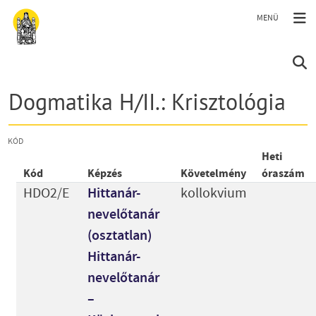
Ugrás a tartalomra
Dogmatika H/II.: Krisztológia
KÓD
Heti
Kód
Képzés
Követelmény
óraszám
HDO2/E
Hittanár-
kollokvium
nevelőtanár
(osztatlan)
Hittanár-
nevelőtanár
–