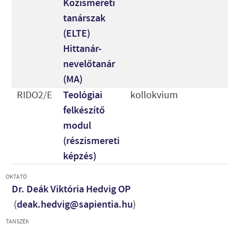
Közismereti
tanárszak
(ELTE)
Hittanár-
nevelőtanár
(MA)
RIDO2/E
Teológiai
kollokvium
felkészítő
modul
(részismereti
képzés)
OKTATÓ
Dr. Deák Viktória Hedvig OP
(
deak.hedvig@sapientia.hu
)
TANSZÉK