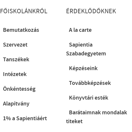
Lábléc részletes
FŐISKOLÁNKRÓL
ÉRDEKLŐDŐKNEK
Bemutatkozás
A la carte
Szervezet
Sapientia
Szabadegyetem
Tanszékek
Képzéseink
Intézetek
Továbbképzések
Önkéntesség
Könyvtári esték
Alapítvány
Barátaimnak mondalak
1% a Sapientiáért
titeket