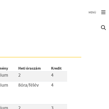
mény
Heti óraszám
Kredit
vium
2
4
vium
8óra/félév
4
vium
2
3