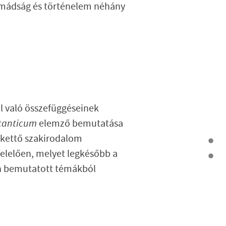
 Imádság és történelem néhány
al való összefüggéseinek
canticum
elemző bemutatása
b kettő szakirodalom
lelően, melyet legkésőbb a
rán bemutatott témákból