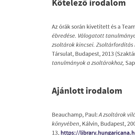
Kötelező irodalom
Az órák során kivetített és a Tea
ébredése.
Válogatott tanulmányo
zsoltárok kincsei.
Zsoltárfordítás 
Társulat, Budapest, 2013 (Szaktá
tanulmányok a zsoltárokhoz,
Sap
Ajánlott irodalom
Beauchamp, Paul:
A zsoltárok vil
könyvében
, Kálvin, Budapest, 20
13,
https://library.hungarican