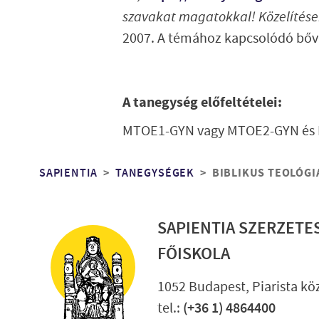
szavakat magatokkal! Közelítése
2007. A témához kapcsolódó bőv
A tanegység előfeltételei:
MTOE1-GYN vagy MTOE2-GYN és
Morzsa
SAPIENTIA
TANEGYSÉGEK
BIBLIKUS TEOLÓGIA
SAPIENTIA SZERZETE
FŐISKOLA
1052 Budapest, Piarista köz
tel.:
(+36 1) 4864400