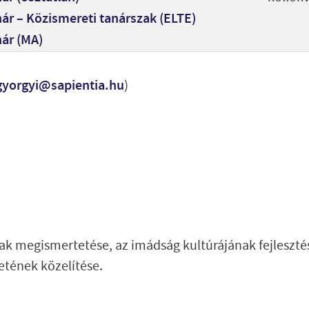
ár – Közismereti tanárszak (ELTE)
nár (MA)
gyorgyi@sapientia.hu
)
k megismertetése, az imádság kultúrájának fejlesztés
etének közelítése.