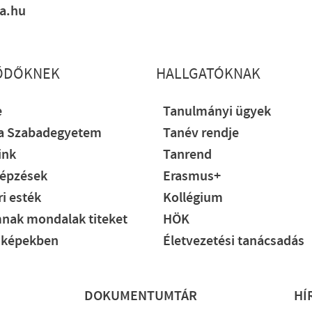
ia.hu
ŐDŐKNEK
HALLGATÓKNAK
e
Tanulmányi ügyek
ia Szabadegyetem
Tanév rendje
ink
Tanrend
épzések
Erasmus+
i esték
Kollégium
nak mondalak titeket
HÖK
 képekben
Életvezetési tanácsadás
DOKUMENTUMTÁR
HÍ