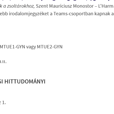
k a zsoltárokhoz,
Szent Mauríciusz Monostor – L'Harm
ebb irodalomjegyzéket a Teams-csoportban kapnak a 
 MTUE1-GYN vagy MTUE2-GYN
 II.
SI HITTUDOMÁNYI
Lábléc gyo
 1.