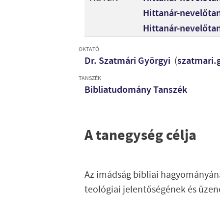
Hittanár-nevelőtan
Hittanár-nevelőta
OKTATÓ
Dr. Szatmári Györgyi
(
szatmari.
TANSZÉK
Bibliatudomány Tanszék
A tanegység célja
Az imádság bibliai hagyományána
teológiai jelentőségének és üzen