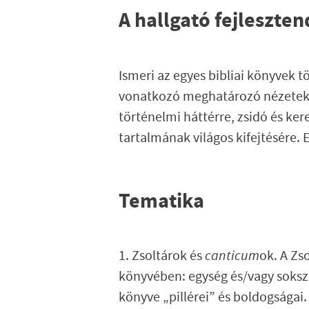
A hallgató fejleszte
I
smeri az egyes bibliai könyvek t
vonatkozó meghatározó nézeteket
történelmi háttérre, zsidó és ke
tartalmának világos kifejtésére. 
Tematika
1. Zsoltárok és
canticum
ok. A Zs
könyvében: egység és/vagy sokszí
könyve „pillérei” és boldogságai.