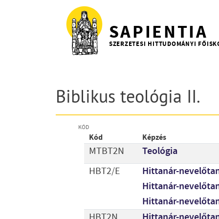
Ugrás a tartalomra
SAPIENTIA
SZERZETESI HITTUDOMÁNYI FŐISK
Biblikus teológia II.
KÓD
Kód
Képzés
MTBT2N
Teológia
HBT2/E
Hittanár-nevelőtan
Hittanár-nevelőtan
Hittanár-nevelőta
HBT2N
Hittanár-nevelőtan