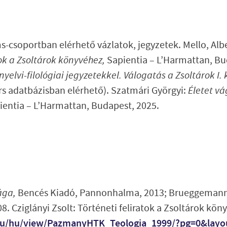
ms-csoportban elérhető vázlatok, jegyzetek. Mello, Alb
k a Zsoltárok könyvéhez,
Sapientia – L’Harmattan, Bu
nyelvi-filológiai jegyzetekkel. Válogatás a Zsoltárok I.
rs adatbázisban elérhető). Szatmári Györgyi:
Életet vá
ientia – L’Harmattan, Budapest, 2025.
ága,
Bencés Kiadó, Pannonhalma, 2013; Brueggemann, 
08. Cziglányi Zsolt: Történeti feliratok a Zsoltárok kö
a.hu/hu/view/PazmanyHTK_Teologia_1999/?pg=0&layo