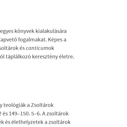
z egyes könyvek kialakulására
alapvető fogalmakat. Képes a
soltárok és
canticum
ok
ól táplálkozó keresztény életre.
gy teológiák a Zsoltárok
 és 149–150. 5–6. A zsoltárok
ék és élethelyzetek a zsoltárok