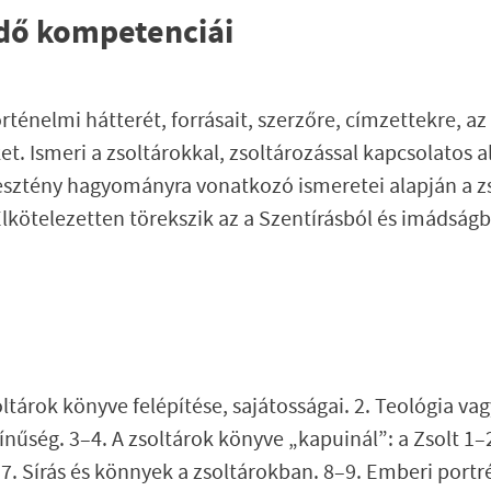
ndő kompetenciái
örténelmi hátterét, forrásait, szerzőre, címzettekre, a
. Ismeri a zsoltárokkal, zsoltározással kapcsolatos 
resztény hagyományra vonatkozó ismeretei alapján a z
Elkötelezetten törekszik az a Szentírásból és imádságb
oltárok könyve felépítése, sajátosságai. 2. Teológia va
nűség. 3–4. A zsoltárok könyve „kapuinál”: a Zsolt 1–2
 7. Sírás és könnyek a zsoltárokban. 8–9. Emberi portr