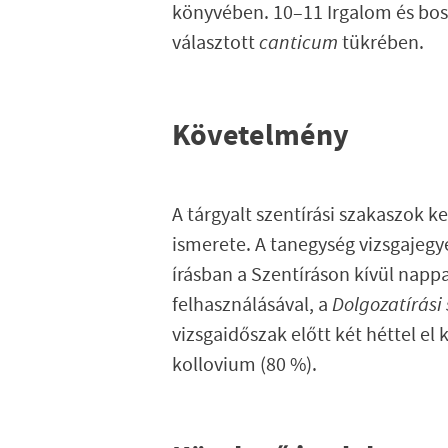
könyvében. 10–11 Irgalom és boss
választott
canticum
tükrében.
Követelmény
A tárgyalt szentírási szakaszok 
ismerete. A tanegység vizsgajegy
írásban a Szentíráson kívül napp
felhasználásával, a
Dolgozatírási
vizsgaidőszak előtt két héttel el
kollovium (80 %).