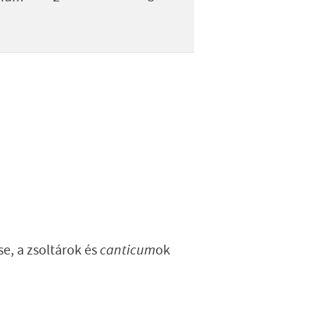
e, a zsoltárok és
canticum
ok