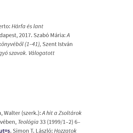
erto:
Hárfa és lant
dapest, 2017. Szabó Mária:
A
 könyvéből (1–41),
Szent István
gyó szavak.
Válogatott
Walter (szerk.):
A hit a Zsoltárok
nyvében,
Teológia
33 (1999/1–2) 6–
ut=s
. Simon T. László:
Hozzatok