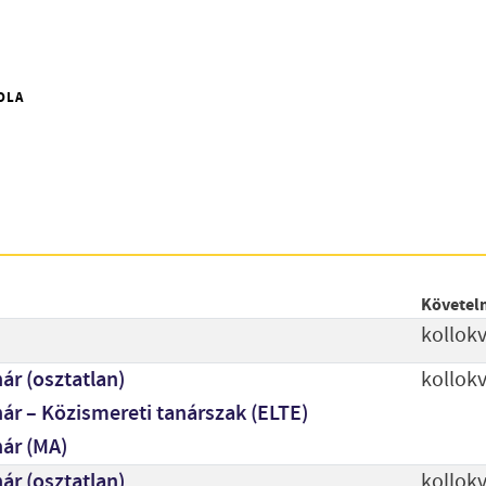
OLA
Követel
kollok
ár (osztatlan)
kollok
ár – Közismereti tanárszak (ELTE)
nár (MA)
ár (osztatlan)
kollok