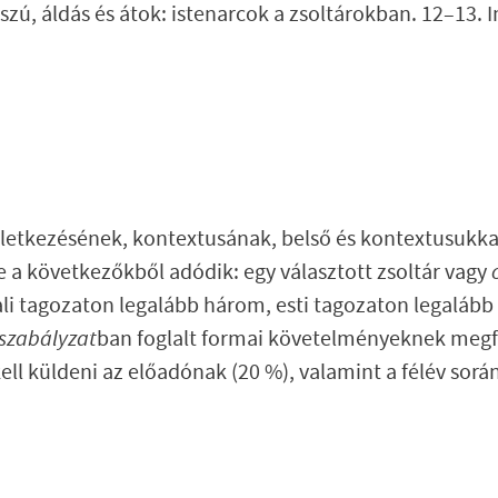
zú, áldás és átok: istenarcok a zsoltárokban. 12–13.
keletkezésének, kontextusának, belső és kontextusukk
e a következőkből adódik: egy választott zsoltár vagy
ali tagozaton legalább három, esti tagozaton legaláb
 szabályzat
ban foglalt
formai követelményeknek megfe
 kell küldeni az előadónak (20 %), valamint a félév so