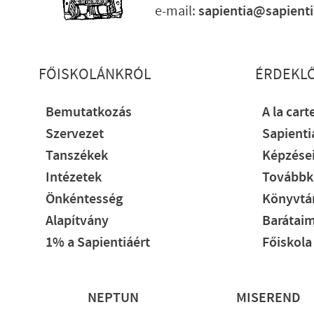
e-mail:
sapientia@sapient
Lábléc részletes
FŐISKOLÁNKRÓL
ÉRDEKL
Bemutatkozás
A la cart
Szervezet
Sapient
Tanszékek
Képzése
Intézetek
Továbbk
Önkéntesség
Könyvtár
Alapítvány
Barátaim
1% a Sapientiáért
Főiskola
Lábléc
NEPTUN
MISEREND