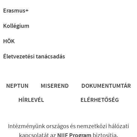
Erasmus+
Kollégium
HÖK
Életvezetési tanácsadás
Lábléc
NEPTUN
MISEREND
DOKUMENTUMTÁR
HÍRLEVÉL
ELÉRHETŐSÉG
Intézményünk országos és nemzetközi hálózati
kapcsolatát az
NIIF Program
biztosítja.