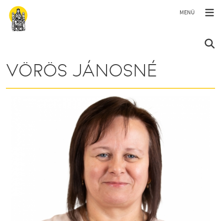
Ugrás a tartalomra
VÖRÖS JÁNOSNÉ