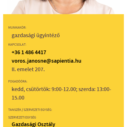
MUNKAKÖR:
gazdasági ügyintéző
KAPCSOLAT:
+36 1 486 4417
voros.janosne@sapientia.hu
II. emelet 207.
FOGADÓÓRA:
kedd, csütörtök: 9:00-12.00; szerda: 13:00-
15.00
TANSZÉK / SZERVEZETI EGYSÉG:
SZERVEZETI EGYSÉG
Gazdasági Osztály