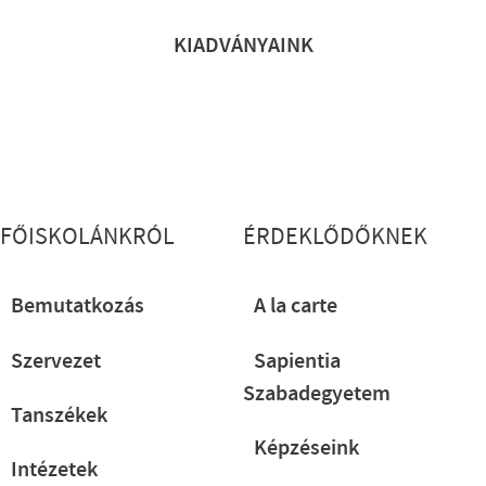
KIADVÁNYAINK
Lábléc részletes
FŐISKOLÁNKRÓL
ÉRDEKLŐDŐKNEK
Bemutatkozás
A la carte
Szervezet
Sapientia
Szabadegyetem
Tanszékek
Képzéseink
Intézetek