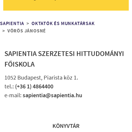
Morzsa
SAPIENTIA
OKTATÓK ÉS MUNKATÁRSAK
VÖRÖS JÁNOSNÉ
SAPIENTIA SZERZETESI HITTUDOMÁNYI
FŐISKOLA
1052 Budapest, Piarista köz 1.
tel.:
(+36 1) 4864400
e-mail:
sapientia@sapientia.hu
Lábléc gyors
KÖNYVTÁR