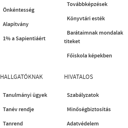
Továbbképzések
Önkéntesség
Könyvtári esték
Alapítvány
Barátaimnak mondalak
1% a Sapientiáért
titeket
Főiskola képekben
HALLGATÓKNAK
HIVATALOS
Tanulmányi ügyek
Szabályzatok
Tanév rendje
Minőségbiztosítás
Tanrend
Adatvédelem