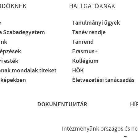
ŐDŐKNEK
HALLGATÓKNAK
e
Tanulmányi ügyek
ia Szabadegyetem
Tanév rendje
ink
Tanrend
épzések
Erasmus+
i esték
Kollégium
nak mondalak titeket
HÖK
 képekben
Életvezetési tanácsadás
DOKUMENTUMTÁR
HÍ
Intézményünk országos és ne