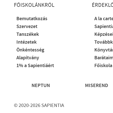
Lábléc részletes
FŐISKOLÁNKRÓL
ÉRDEKL
Bemutatkozás
A la cart
Szervezet
Sapient
Tanszékek
Képzése
Intézetek
Továbbk
Önkéntesség
Könyvtár
Alapítvány
Barátaim
1% a Sapientiáért
Főiskola
Lábléc
NEPTUN
MISEREND
© 2020-2026 SAPIENTIA