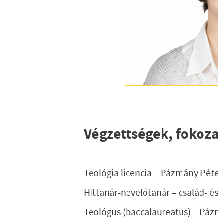
Végzettségek, fokoz
Teológia licencia – Pázmány Pét
Hittanár-nevelőtanár – család- é
Teológus
(
baccalaureatus
)
– Páz