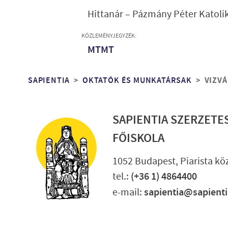
Hittanár – Pázmány Péter Katoli
KÖZLEMÉNYJEGYZÉK:
MTMT
Morzsa
SAPIENTIA
OKTATÓK ÉS MUNKATÁRSAK
VIZVÁ
SAPIENTIA SZERZETE
FŐISKOLA
1052 Budapest, Piarista köz
tel.:
(+36 1) 4864400
e-mail:
sapientia@sapient