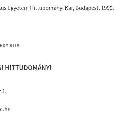
kus Egyetem Hittudományi Kar, Budapest, 1999.
RDY RITA
SI HITTUDOMÁNYI
Lábléc gyo
 1.
ia.hu