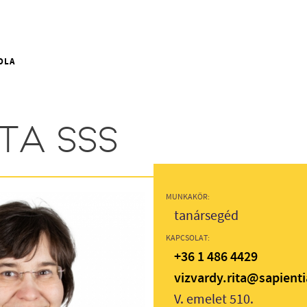
OLA
TA SSS
MUNKAKÖR:
tanársegéd
KAPCSOLAT:
+36 1 486 4429
vizvardy.rita@sapient
V. emelet 510.