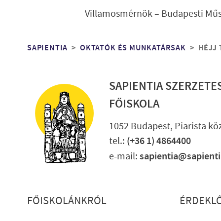
Villamosmérnök – Budapesti Műs
Morzsa
SAPIENTIA
OKTATÓK ÉS MUNKATÁRSAK
HÉJJ 
SAPIENTIA SZERZETE
FŐISKOLA
1052 Budapest, Piarista köz
tel.:
(+36 1) 4864400
e-mail:
sapientia@sapient
Lábléc részletes
FŐISKOLÁNKRÓL
ÉRDEKL