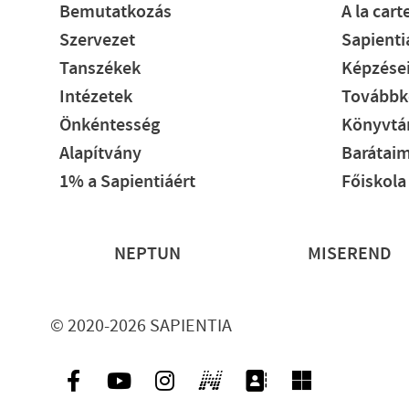
Bemutatkozás
A la cart
Szervezet
Sapient
Tanszékek
Képzése
Intézetek
Továbbk
Önkéntesség
Könyvtár
Alapítvány
Barátaim
1% a Sapientiáért
Főiskola
Lábléc
NEPTUN
MISEREND
© 2020-2026 SAPIENTIA
Ikon