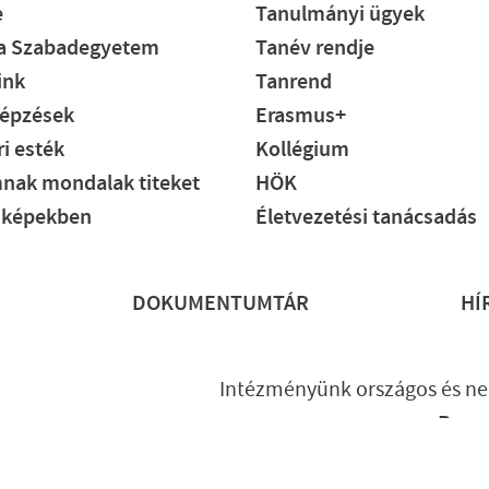
e
Tanulmányi ügyek
ia Szabadegyetem
Tanév rendje
ink
Tanrend
épzések
Erasmus+
i esték
Kollégium
nak mondalak titeket
HÖK
 képekben
Életvezetési tanácsadás
DOKUMENTUMTÁR
HÍ
Intézményünk országos és ne
Prog