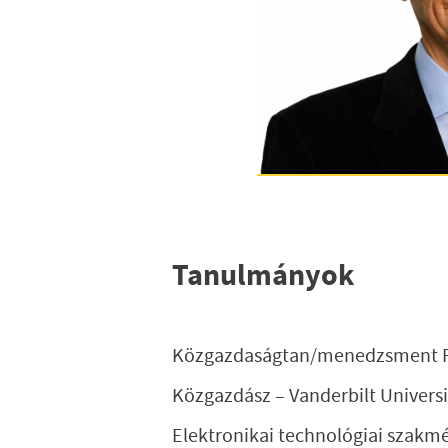
Tanulmányok
Közgazdaságtan/menedzsment PhD
Közgazdász – Vanderbilt Univers
Elektronikai technológiai szakm