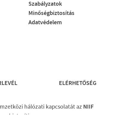
Szabályzatok
Minőségbiztosítás
Adatvédelem
RLEVÉL
ELÉRHETŐSÉG
mzetközi hálózati kapcsolatát az
NIIF
ram
biztosítja.