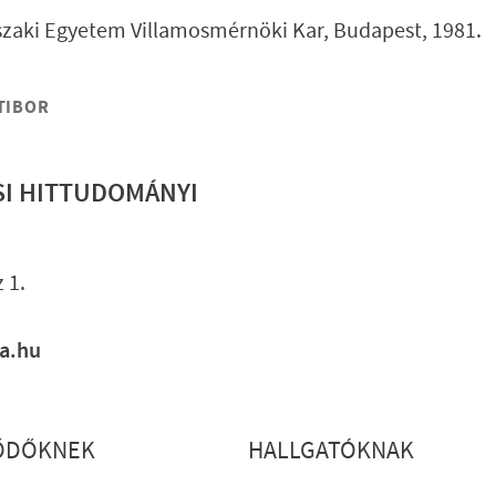
zaki Egyetem Villamosmérnöki Kar, Budapest, 1981.
TIBOR
SI HITTUDOMÁNYI
Lábléc gyo
 1.
ia.hu
ŐDŐKNEK
HALLGATÓKNAK