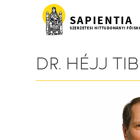
Ugrás a tartalomra
SAPIENTIA
SZERZETESI HITTUDOMÁNYI FŐISK
DR. HÉJJ TI