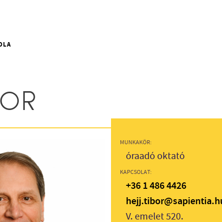
OLA
BOR
MUNKAKÖR:
óraadó oktató
KAPCSOLAT:
+36 1 486 4426
hejj.tibor@sapientia.h
V. emelet 520.