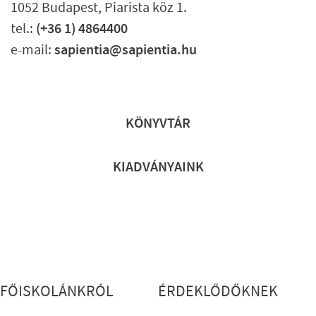
1052 Budapest, Piarista köz 1.
tel.:
(+36 1) 4864400
e-mail:
sapientia@sapientia.hu
Lábléc gyors
KÖNYVTÁR
KIADVÁNYAINK
Lábléc részletes
FŐISKOLÁNKRÓL
ÉRDEKLŐDŐKNEK