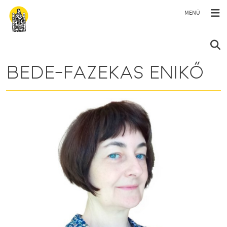
Ugrás a tartalomra
BEDE-FAZEKAS ENIKŐ