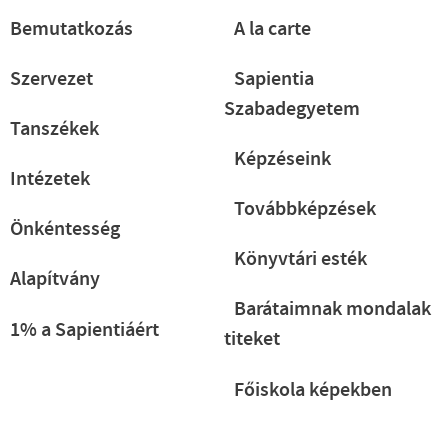
Bemutatkozás
A la carte
Szervezet
Sapientia
Szabadegyetem
Tanszékek
Képzéseink
Intézetek
Továbbképzések
Önkéntesség
Könyvtári esték
Alapítvány
Barátaimnak mondalak
1% a Sapientiáért
titeket
Főiskola képekben