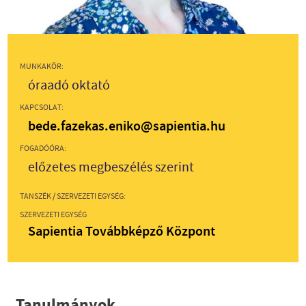
MUNKAKÖR:
óraadó oktató
KAPCSOLAT:
bede.fazekas.eniko@sapientia.hu
FOGADÓÓRA:
előzetes megbeszélés szerint
TANSZÉK / SZERVEZETI EGYSÉG:
SZERVEZETI EGYSÉG
Sapientia Továbbképző Központ
Tanulmányok