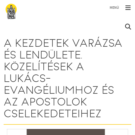
Ugrás a tartalomra
A KEZDETEK VARÁZSA
ÉS LENDÜLETE.
KÖZELÍTÉSEK A
LUKÁCS-
EVANGÉLIUMHOZ ÉS
AZ APOSTOLOK
CSELEKEDETEIHEZ