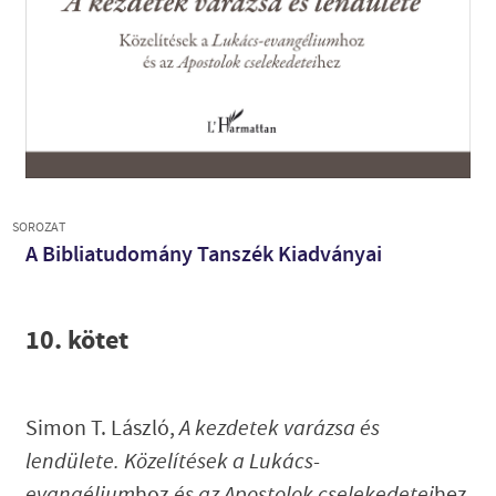
SOROZAT
A Bibliatudomány Tanszék Kiadványai
10. kötet
Simon T. László,
A kezdetek varázsa és
lendülete. Közelítések a Lukács-
evangélium
hoz
és az Apostolok cselekedetei
hez