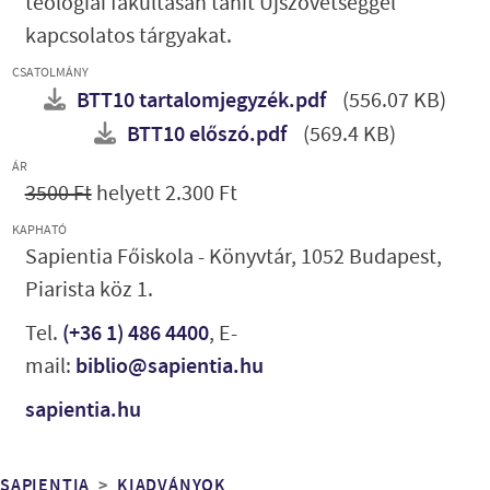
teológiai fakultásán tanít Újszövetséggel
kapcsolatos tárgyakat.
CSATOLMÁNY
BTT10 tartalomjegyzék.pdf
(556.07 KB)
BTT10 előszó.pdf
(569.4 KB)
ÁR
3500 Ft
helyett 2.300 Ft
KAPHATÓ
Sapientia Főiskola - Könyvtár, 1052 Budapest,
Piarista köz 1.
Tel.
(+36 1) 486 4400
, E-
mail:
biblio@sapientia.hu
sapientia.hu
SAPIENTIA
KIADVÁNYOK