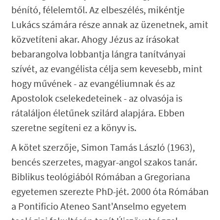
bénító, félelemtől. Az elbeszélés, mikéntje
Lukács számára része annak az üzenetnek, amit
közvetíteni akar. Ahogy Jézus az írásokat
bebarangolva lobbantja lángra tanítványai
szívét, az evangélista célja sem kevesebb, mint
hogy művének - az evangéliumnak és az
Apostolok cselekedeteinek - az olvasója is
rátaláljon életűnek szilárd alapjára. Ebben
szeretne segíteni ez a könyv is.
A kötet szerzője, Simon Tamás László (1963),
bencés szerzetes, magyar-angol szakos tanár.
Biblikus teológiából Rómában a Gregoriana
egyetemen szerezte PhD-jét. 2000 óta Rómában
a Pontificio Ateneo Sant'Anselmo egyetem