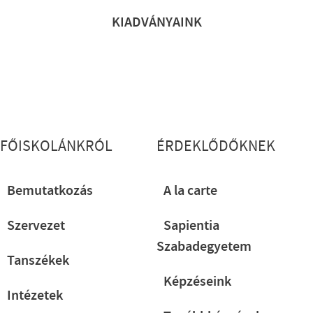
KIADVÁNYAINK
Lábléc részletes
FŐISKOLÁNKRÓL
ÉRDEKLŐDŐKNEK
Bemutatkozás
A la carte
Szervezet
Sapientia
Szabadegyetem
Tanszékek
Képzéseink
Intézetek