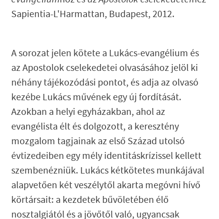
Sapientia-L'Harmattan, Budapest, 2012.
A sorozat jelen kötete a Lukács-evangélium és
az Apostolok cselekedetei olvasásához jelöl ki
néhány tájékozódási pontot, és adja az olvasó
kezébe Lukács művének egy új fordítását.
Azokban a helyi egyházakban, ahol az
evangélista élt és dolgozott, a keresztény
mozgalom tagjainak az első Század utolsó
évtizedeiben egy mély identitáskrízissel kellett
szembenézniük. Lukács kétkötetes munkájával
alapvetően két veszélytől akarta megóvni hívő
körtársait: a kezdetek bűvöletében élő
nosztalgiától és a jövőtől való, ugyancsak