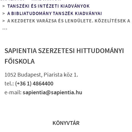
Morzsa
TANSZÉKI ÉS INTÉZETI KIADVÁNYOK
A BIBLIATUDOMÁNY TANSZÉK KIADVÁNYAI
A KEZDETEK VARÁZSA ÉS LENDÜLETE. KÖZELÍTÉSEK A
...
SAPIENTIA SZERZETESI HITTUDOMÁNYI
FŐISKOLA
1052 Budapest, Piarista köz 1.
tel.:
(+36 1) 4864400
e-mail:
sapientia@sapientia.hu
Lábléc gyors
KÖNYVTÁR