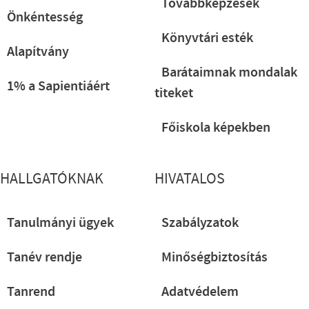
Továbbképzések
Önkéntesség
Könyvtári esték
Alapítvány
Barátaimnak mondalak
1% a Sapientiáért
titeket
Főiskola képekben
HALLGATÓKNAK
HIVATALOS
Tanulmányi ügyek
Szabályzatok
Tanév rendje
Minőségbiztosítás
Tanrend
Adatvédelem