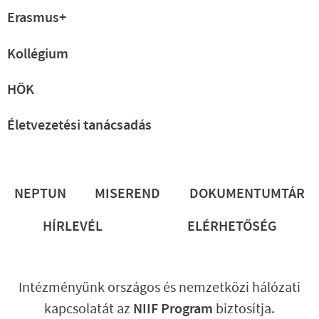
Erasmus+
Kollégium
HÖK
Életvezetési tanácsadás
Lábléc
NEPTUN
MISEREND
DOKUMENTUMTÁR
HÍRLEVÉL
ELÉRHETŐSÉG
Intézményünk országos és nemzetközi hálózati
kapcsolatát az
NIIF Program
biztosítja.