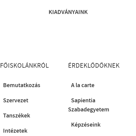
KIADVÁNYAINK
Lábléc részletes
FŐISKOLÁNKRÓL
ÉRDEKLŐDŐKNEK
Bemutatkozás
A la carte
Szervezet
Sapientia
Szabadegyetem
Tanszékek
Képzéseink
Intézetek