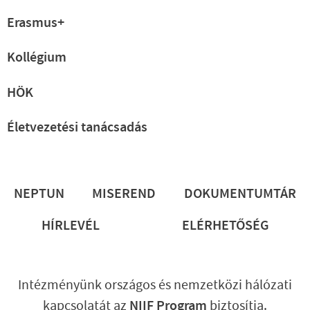
Erasmus+
Kollégium
HÖK
Életvezetési tanácsadás
Lábléc
NEPTUN
MISEREND
DOKUMENTUMTÁR
HÍRLEVÉL
ELÉRHETŐSÉG
Intézményünk országos és nemzetközi hálózati
kapcsolatát az
NIIF Program
biztosítja.