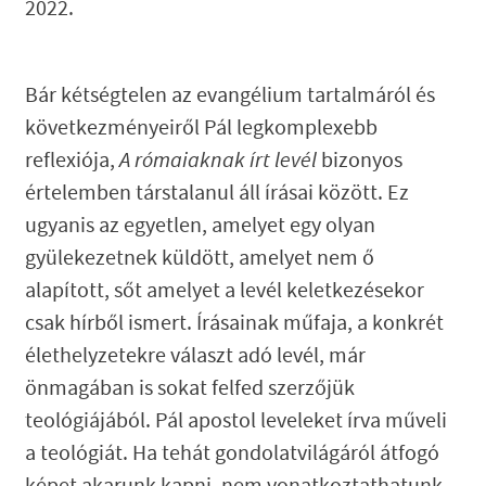
2022.
Bár kétségtelen az evangélium tartalmáról és
következményeiről Pál legkomplexebb
reflexiója,
A rómaiaknak írt levél
bizonyos
értelemben társtalanul áll írásai között. Ez
ugyanis az egyetlen, amelyet egy olyan
gyülekezetnek küldött, amelyet nem ő
alapított, sőt amelyet a levél keletkezésekor
csak hírből ismert. Írásainak műfaja, a konkrét
élethelyzetekre választ adó levél, már
önmagában is sokat felfed szerzőjük
teológiájából. Pál apostol leveleket írva műveli
a teológiát. Ha tehát gondolatvilágáról átfogó