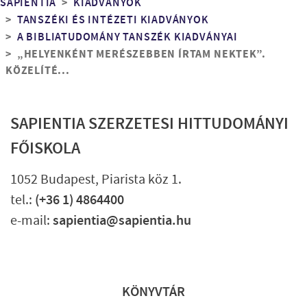
Morzsa
SAPIENTIA
KIADVÁNYOK
TANSZÉKI ÉS INTÉZETI KIADVÁNYOK
A BIBLIATUDOMÁNY TANSZÉK KIADVÁNYAI
„HELYENKÉNT MERÉSZEBBEN ÍRTAM NEKTEK”.
KÖZELÍTÉ...
SAPIENTIA SZERZETESI HITTUDOMÁNYI
FŐISKOLA
1052 Budapest, Piarista köz 1.
tel.:
(+36 1) 4864400
e-mail:
sapientia@sapientia.hu
Lábléc gyors
KÖNYVTÁR