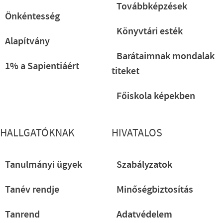
Továbbképzések
Önkéntesség
Könyvtári esték
Alapítvány
Barátaimnak mondalak
1% a Sapientiáért
titeket
Főiskola képekben
HALLGATÓKNAK
HIVATALOS
Tanulmányi ügyek
Szabályzatok
Tanév rendje
Minőségbiztosítás
Tanrend
Adatvédelem