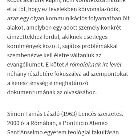
képet akarunk kapni, nem vonatkoztathatunk
el attól, hogy ez levelekben körvonalazódik,
azaz egy olyan kommunikációs folyamatban ölt
alakot, amelyben egy adott személy konkrét
címzettekhez fordul, akiknek esetleges
körülmények között, sajátos problémákkal
szembenézve kell életre váltaniuk az
evangéliumot. E kötet
A rómaiaknak írt levél
néhány részletére fókuszálva ad szempontokat
a kereszténység e meghatározó
dokumentumának az olvasásához.
Simon Tamás László (1963) bencés szerzetes.
2000 óta Rómában, a Pontificio Ateneo
Sant’Anselmo egyetem teológiai fakultásán