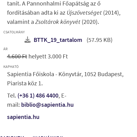
tanít. A Pannonhalmi Főapátság az ő
fordításában adta ki az
Újszövetséget
(2014),
valamint a
Zsoltárok könyvét
(2020).
CSATOLMÁNY
BTTK_19_tartalom
(57.95 KB)
ÁR
4.600 Ft
helyett 3.000 Ft
KAPHATÓ
Sapientia Főiskola - Könyvtár, 1052 Budapest,
Piarista köz 1.
Tel.
(+36 1) 486 4400
, E-
mail:
biblio@sapientia.hu
sapientia.hu