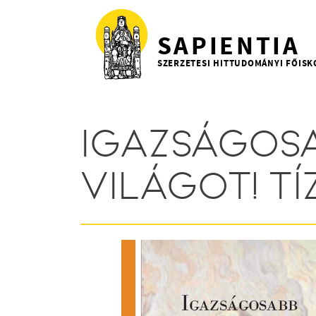
Ugrás a tartalomra
SAPIENTIA
SZERZETESI HITTUDOMÁNYI FŐISK
IGAZSÁGOSA
VILÁGOT! T