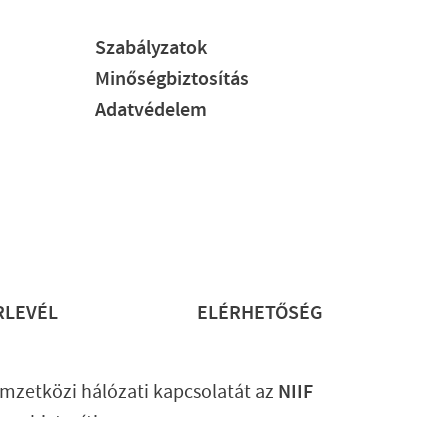
Szabályzatok
Minőségbiztosítás
Adatvédelem
RLEVÉL
ELÉRHETŐSÉG
mzetközi hálózati kapcsolatát az
NIIF
ram
biztosítja.