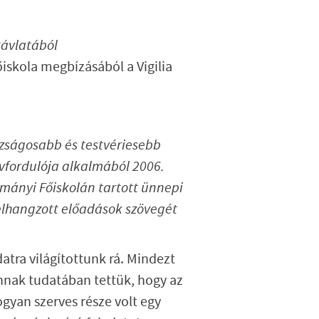
távlatából
iskola megbízásából a Vigilia
azságosabb és testvériesebb
évfordulója alkalmából 2006.
ományi Főiskolán tartott ünnepi
lhangzott előadások szövegét
tra világítottunk rá. Mindezt
nnak tudatában tettük, hogy az
gyan szerves része volt egy