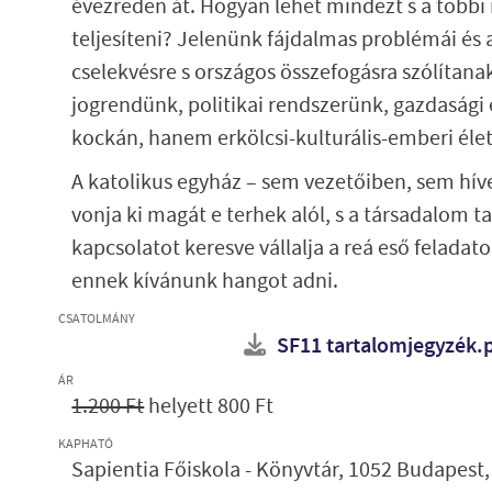
évezreden át. Hogyan lehet mindezt s a többi
teljesíteni? Jelenünk fájdalmas problémái és
cselekvésre s országos összefogásra szólíta
jogrendünk, politikai rendszerünk, gazdasági
kockán, hanem erkölcsi-kulturális-emberi élet
A katolikus egyház – sem vezetőiben, sem hí
vonja ki magát e terhek alól, s a társadalom ta
kapcsolatot keresve vállalja a reá eső feladato
ennek kívánunk hangot adni.
CSATOLMÁNY
SF11 tartalomjegyzék.
ÁR
1.200 Ft
helyett 800 Ft
KAPHATÓ
Sapientia Főiskola - Könyvtár, 1052 Budapest, 