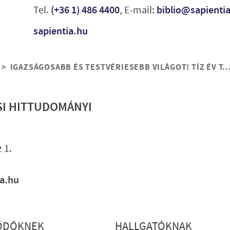
Tel.
(+36 1) 486 4400
, E-mail:
biblio@sapienti
sapientia.hu
IGAZSÁGOSABB ÉS TESTVÉRIESEBB VILÁGOT! TÍZ ÉV T..
SI HITTUDOMÁNYI
Lábléc gyo
 1.
ia.hu
ŐDŐKNEK
HALLGATÓKNAK