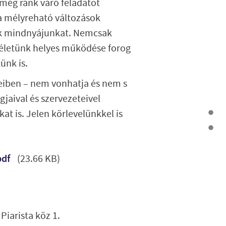
 még ránk váró feladatot
 a mélyreható változások
nak mindnyájunkat. Nemcsak
 életünk helyes működése forog
ünk is.
veiben – nem vonhatja és nem s
gjaival és szervezeteivel
kat is. Jelen körlevelünkkel is
pdf
(23.66 KB)
Piarista köz 1.