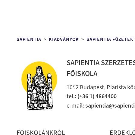
Morzsa
SAPIENTIA
KIADVÁNYOK
SAPIENTIA FÜZETEK
SAPIENTIA SZERZETE
FŐISKOLA
1052 Budapest, Piarista köz
tel.:
(+36 1) 4864400
e-mail:
sapientia@sapient
Lábléc részletes
FŐISKOLÁNKRÓL
ÉRDEKL