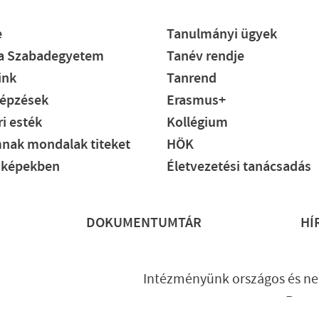
e
Tanulmányi ügyek
ia Szabadegyetem
Tanév rendje
ink
Tanrend
épzések
Erasmus+
i esték
Kollégium
nak mondalak titeket
HÖK
 képekben
Életvezetési tanácsadás
DOKUMENTUMTÁR
HÍ
Intézményünk országos és ne
Prog