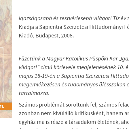
Igazságosabb és testvériesebb világot! Tíz év 
Kiadja a Sapientia Szerzetesi Hittudományi Fő
Kiadó, Budapest, 2008.
Füzetünk a Magyar Katolikus Püspöki Kar „Ig
világot!" című körlevele megjelenésének 10. 
május 18-19-én a Sapientia Szerzetesi Hittud
megemlékezésen és tudományos ülésszakon e
tartalmazza.
Számos problémát soroltunk fel, számos felada
azonban nem kívülálló kritikusként, hanem a
egyház ma is része a társadalom életének, aho