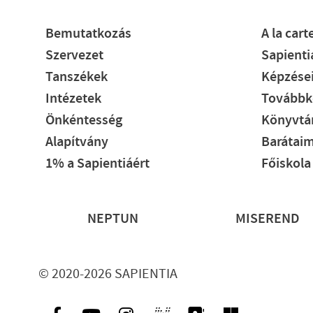
Bemutatkozás
A la cart
Szervezet
Sapient
Tanszékek
Képzése
Intézetek
Továbbk
Önkéntesség
Könyvtár
Alapítvány
Barátaim
1% a Sapientiáért
Főiskola
Lábléc
NEPTUN
MISEREND
© 2020-2026 SAPIENTIA