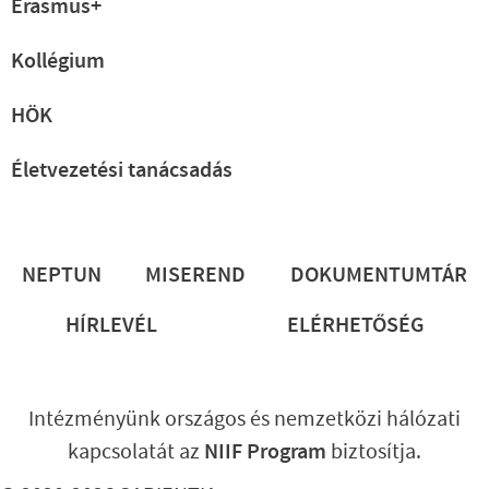
Erasmus+
Kollégium
HÖK
Életvezetési tanácsadás
Lábléc
NEPTUN
MISEREND
DOKUMENTUMTÁR
HÍRLEVÉL
ELÉRHETŐSÉG
Intézményünk országos és nemzetközi hálózati
kapcsolatát az
NIIF Program
biztosítja.