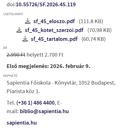
doi:
10.55726/SF.2026.45.119
CSATOLMÁNY
sf_45_eloszo.pdf
(111.8 KB)
sf_45_kotet_szerzoi.pdf
(70.98 KB)
sf_45_tartalom.pdf
(60.74 KB)
ÁR
2.990 Ft
helyett 2.700 Ft
Első megjelenés: 2026. február 9.
KAPHATÓ
Sapientia Főiskola - Könyvtár, 1052 Budapest,
Piarista köz 1.
Tel.
(+36 1) 486 4400
, E-
mail:
biblio@sapientia.hu
sapientia.hu