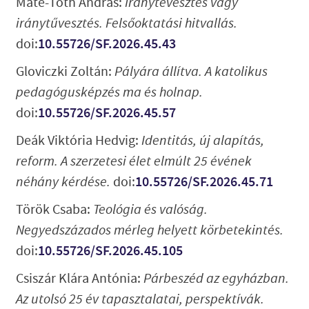
Máté-Tóth András:
Iránytévesztés vagy
iránytűvesztés. Felsőoktatási hitvallás.
doi:
10.55726/SF.2026.45.43
Gloviczki Zoltán:
Pályára állítva. A katolikus
pedagógusképzés ma és holnap.
doi:
10.55726/SF.2026.45.57
Deák Viktória Hedvig:
Identitás, új alapítás,
reform. A szerzetesi élet elmúlt 25 évének
néhány kérdése.
doi:
10.55726/SF.2026.45.71
Török Csaba:
Teológia és valóság.
Negyedszázados mérleg helyett körbetekintés.
doi:
10.55726/SF.2026.45.105
Csiszár Klára Antónia:
Párbeszéd az egyházban.
Az utolsó 25 év tapasztalatai, perspektívák.