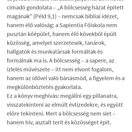
címadó gondolata – „A bölcsesség házat épített
magának” (Péld 9,1) – nemcsak bibliai idézet,
hanem élő valóság: a Sapientia Főiskola nem
pusztán kőépület, hanem élő kövekből épült
közösség, amelyet szerzetesek, tanárok,
hallgatók és munkatársak formáltak és
formálnak ma is. A bölcsesség – a sapere, az
ízlelés művészete – itt nem elvont fogalom,
hanem az idővel való bánásmód, a figyelem és a
megkülönböztetés gyakorlata.
Ez a könyv meghívás: megállni egy pillanatra,
visszatekinteni az elmúlt évtizedekre, és együtt
előre tekinteni. Mert a bölcsesség nem siet –
hanem hív, asztalt terít és közösséget épít.