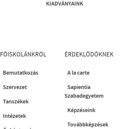
KIADVÁNYAINK
Lábléc részletes
FŐISKOLÁNKRÓL
ÉRDEKLŐDŐKNEK
Bemutatkozás
A la carte
Szervezet
Sapientia
Szabadegyetem
Tanszékek
Képzéseink
Intézetek
Továbbképzések