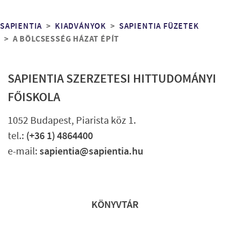
Morzsa
SAPIENTIA
KIADVÁNYOK
SAPIENTIA FÜZETEK
A BÖLCSESSÉG HÁZAT ÉPÍT
SAPIENTIA SZERZETESI HITTUDOMÁNYI
FŐISKOLA
1052 Budapest, Piarista köz 1.
tel.:
(+36 1) 4864400
e-mail:
sapientia@sapientia.hu
Lábléc gyors
KÖNYVTÁR