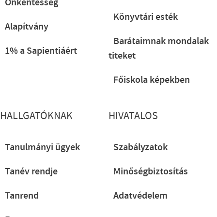
Önkéntesség
Könyvtári esték
Alapítvány
Barátaimnak mondalak
1% a Sapientiáért
titeket
Főiskola képekben
HALLGATÓKNAK
HIVATALOS
Tanulmányi ügyek
Szabályzatok
Tanév rendje
Minőségbiztosítás
Tanrend
Adatvédelem