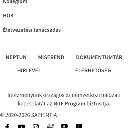
Kollégium
HÖK
Életvezetési tanácsadás
Lábléc
NEPTUN
MISEREND
DOKUMENTUMTÁR
HÍRLEVÉL
ELÉRHETŐSÉG
Intézményünk országos és nemzetközi hálózati
kapcsolatát az
NIIF Program
biztosítja.
© 2020-2026 SAPIENTIA