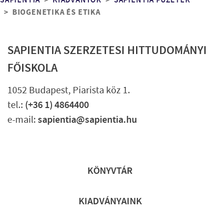
Morzsa
SAPIENTIA
KIADVÁNYOK
SAPIENTIA FÜZETEK
BIOGENETIKA ÉS ETIKA
SAPIENTIA SZERZETESI HITTUDOMÁNYI
FŐISKOLA
1052 Budapest, Piarista köz 1.
tel.:
(+36 1) 4864400
e-mail:
sapientia@sapientia.hu
Lábléc gyors
KÖNYVTÁR
KIADVÁNYAINK