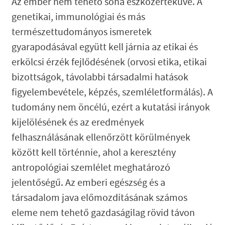
Az ember nem tehető soha eszközértékűvé. A
genetikai, immunológiai és más
természettudományos ismeretek
gyarapodásával együtt kell járnia az etikai és
erkölcsi érzék fejlődésének (orvosi etika, etikai
bizottságok, távolabbi társadalmi hatások
figyelembevétele, képzés, szemléletformálás). A
tudomány nem öncélú, ezért a kutatási irányok
kijelölésének és az eredmények
felhasználásának ellenőrzött körülmények
között kell történnie, ahol a keresztény
antropológiai szemlélet meghatározó
jelentőségű. Az emberi egészség és a
társadalom java előmozdításának számos
eleme nem tehető gazdaságilag rövid távon