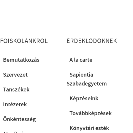
Lábléc részletes
FŐISKOLÁNKRÓL
ÉRDEKLŐDŐKNEK
Bemutatkozás
A la carte
Szervezet
Sapientia
Szabadegyetem
Tanszékek
Képzéseink
Intézetek
Továbbképzések
Önkéntesség
Könyvtári esték