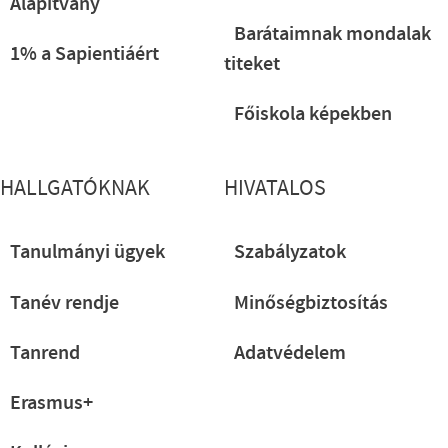
Alapítvány
Barátaimnak mondalak
1% a Sapientiáért
titeket
Főiskola képekben
HALLGATÓKNAK
HIVATALOS
Tanulmányi ügyek
Szabályzatok
Tanév rendje
Minőségbiztosítás
Tanrend
Adatvédelem
Erasmus+