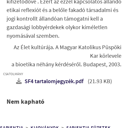
kifizetődővé . Ezért az ezzel kapcsolatos állandó
etikai reflexiót és a belőle fakadó társadalmi és
jogi kontrollt állandóan támogatni kell a
gazdasági lobbyérdekek olykor kíméletlen
nyomásával szemben.
Az Élet kultúrája. A Magyar Katolikus Püspöki
Kar körlevele
a bioetika néhány kérdéséről. Budapest, 2003.
CSATOLMÁNY
SF4 tartalomjegyzék.pdf
(21.93 KB)
Nem kapható