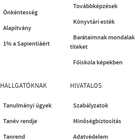
Továbbképzések
Önkéntesség
Könyvtári esték
Alapítvány
Barátaimnak mondalak
1% a Sapientiáért
titeket
Főiskola képekben
HALLGATÓKNAK
HIVATALOS
Tanulmányi ügyek
Szabályzatok
Tanév rendje
Minőségbiztosítás
Tanrend
Adatvédelem