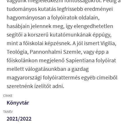
vagyunk megfeledkezni fontosságukról. Pedig a
tudományos kutatás legfrissebb eredményei
hagyományosan a folyóiratok oldalain,
hasábjain jelennek meg, így elengedhetetlen
segítői a korszerű kutatómunkának éppúgy,
mint a főiskolai képzésnek. A jól ismert Vigilia,
Teológia, Pannonhalmi Szemle, vagy épp a
főiskolánkon megjelenő Sapientiana folyóirat
mellett válogatásunkban a gazdag
magyarországi folyóirattermés egyéb címeiből
szeretnénk ízelítőt adni.
CÍMKE
Könyvtár
TANÉV
2021/2022