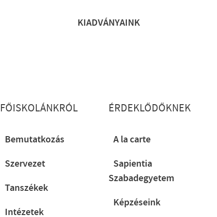
KIADVÁNYAINK
Lábléc részletes
FŐISKOLÁNKRÓL
ÉRDEKLŐDŐKNEK
Bemutatkozás
A la carte
Szervezet
Sapientia
Szabadegyetem
Tanszékek
Képzéseink
Intézetek