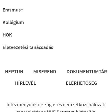
Erasmus+
Kollégium
HÖK
Életvezetési tanácsadás
Lábléc
NEPTUN
MISEREND
DOKUMENTUMTÁR
HÍRLEVÉL
ELÉRHETŐSÉG
Intézményünk országos és nemzetközi hálózati