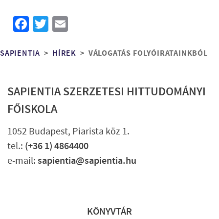
Facebook
Twitter
Email
Morzsa
VÁLOGATÁS FOLYÓIRATAINKBÓL
SAPIENTIA
HÍREK
SAPIENTIA SZERZETESI HITTUDOMÁNYI
FŐISKOLA
1052 Budapest, Piarista köz 1.
tel.:
(+36 1) 4864400
e-mail:
sapientia@sapientia.hu
Lábléc gyors
KÖNYVTÁR