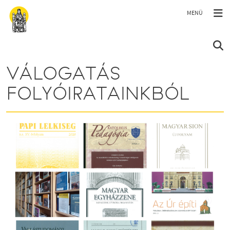
Ugrás a tartalomra
VÁLOGATÁS
FOLYÓIRATAINKBÓL