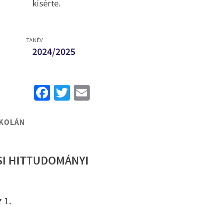
kísérte.
TANÉV
2024/2025
Facebook
Twitter
Email
SKOLÁN
SI HITTUDOMÁNYI
Lábléc gyo
 1.