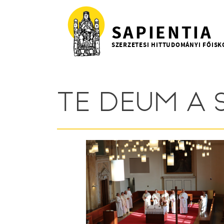
Ugrás a tartalomra
SAPIENTIA
SZERZETESI HITTUDOMÁNYI FŐISK
TE DEUM A 