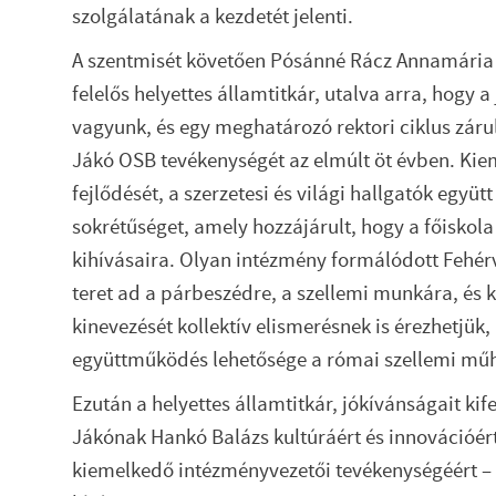
szolgálatának a kezdetét jelenti.
A szentmisét követően Pósánné Rácz Annamária f
felelős helyettes államtitkár, utalva arra, hogy a
vagyunk, és egy meghatározó rektori ciklus záru
Jákó OSB tevékenységét az elmúlt öt évben. Kie
fejlődését, a szerzetesi és világi hallgatók együt
sokrétűséget, amely hozzájárult, hogy a főiskola
kihívásaira. Olyan intézmény formálódott Fehér
teret ad a párbeszédre, a szellemi munkára, és 
kinevezését kollektív elismerésnek is érezhetjü
együttműködés lehetősége a római szellemi műh
Ezután a helyettes államtitkár, jókívánságait kif
Jákónak Hankó Balázs kultúráért és innovációért
kiemelkedő intézményvezetői tevékenységéért – 