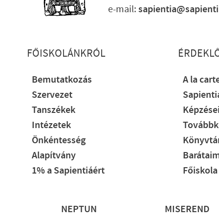
e-mail:
sapientia@sapient
Lábléc részletes
FŐISKOLÁNKRÓL
ÉRDEKL
Bemutatkozás
A la cart
Szervezet
Sapient
Tanszékek
Képzése
Intézetek
Továbbk
Önkéntesség
Könyvtár
Alapítvány
Barátaim
1% a Sapientiáért
Főiskola
Lábléc
NEPTUN
MISEREND