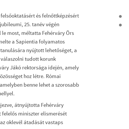
elsőoktatásért és felnőttképzésért
 jubileumi, 25. tanév végén
l le most, méltatta Fehérváry Örs
melte a Sapientia folyamatos
t tanulására nyújtott lehetőséget, a
 válaszolni tudott korunk
váry Jákó rektorsága idején, amely
közösséget hoz létre. Római
k, amelyben benne lehet a szorosabb
ellyel.
ejezve, átnyújtotta Fehérváry
 felelős miniszter elismerését
az oklevél átadását vastaps