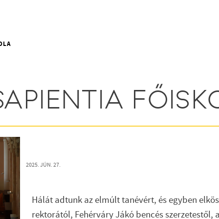
OLA
SAPIENTIA FŐIS
2025. JÚN. 27.
Hálát adtunk az elmúlt tanévért, és egyben elkö
rektorától, Fehérváry Jákó bencés szerzetestől,