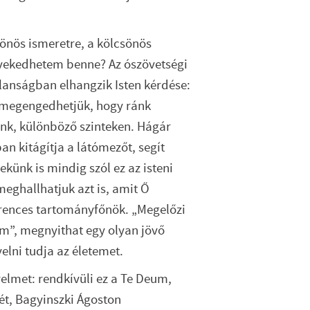
sönös ismeretre, a kölcsönös
növekedhetem benne? Az ószövetségi
anságban elhangzik Isten kérdése:
 megengedhetjük, hogy ránk
unk, különböző szinteken. Hágár
ban kitágítja a látómezőt, segít
ekünk is mindig szól ez az isteni
eghallhatjuk azt is, amit Ő
ferences tartományfőnök. „Megelőzi
em”, megnyithat egy olyan jövő
elni tudja az életemet.
gyelmet: rendkívüli ez a Te Deum,
ét, Bagyinszki Ágoston