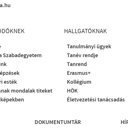
ia.hu
ŐDŐKNEK
HALLGATÓKNAK
e
Tanulmányi ügyek
ia Szabadegyetem
Tanév rendje
ink
Tanrend
épzések
Erasmus+
i esték
Kollégium
nak mondalak titeket
HÖK
 képekben
Életvezetési tanácsadás
DOKUMENTUMTÁR
HÍ