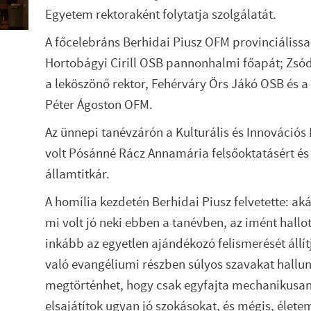
Egyetem rektoraként folytatja szolgálatát.
A főcelebráns Berhidai Piusz OFM provinciálissa
Hortobágyi Cirill OSB pannonhalmi főapát; Zsód
a leköszönő rektor, Fehérváry Örs Jákó OSB és a 
Péter Ágoston OFM.
Az ünnepi tanévzárón a Kulturális és Innovációs
volt Pósánné Rácz Annamária felsőoktatásért és f
államtitkár.
A homília kezdetén Berhidai Piusz felvetette: aká
mi volt jó neki ebben a tanévben, az imént hallo
inkább az egyetlen ajándékozó felismerését állít
való evangéliumi részben súlyos szavakat hallun
megtörténhet, hogy csak egyfajta mechanikusan 
elsajátítok ugyan jó szokásokat, és mégis, élet