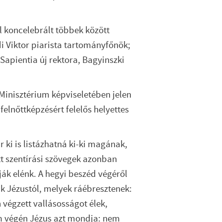
l koncelebrált többek között
i Viktor piarista tartományfőnök;
Sapientia új rektora, Bagyinszki
 Minisztérium képviseletében jelen
elnőttképzésért felelős helyettes
r ki is listázhatná ki-ki magának,
tt szentírási szövegek azonban
ják elénk. A hegyi beszéd végéről
k Jézustól, melyek ráébresztenek:
végzett vallásosságot élek,
em végén Jézus azt mondja: nem