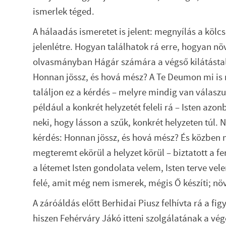
ismerlek téged.
A hálaadás ismeretet is jelent: megnyílás a kölc
jelenlétre. Hogyan találhatok rá erre, hogyan 
olvasmányban Hágár számára a végső kilátástal
Honnan jössz, és hová mész? A Te Deumon mi is
találjon ez a kérdés – melyre mindig van válasz
például a konkrét helyzetét feleli rá – Isten azon
neki, hogy lásson a szűk, konkrét helyzeten túl. N
kérdés: Honnan jössz, és hová mész? És közben m
megteremt ekörül a helyzet körül – biztatott a 
a létemet Isten gondolata velem, Isten terve vel
felé, amit még nem ismerek, mégis Ő készíti; növ
A záróáldás előtt Berhidai Piusz felhívta rá a fi
hiszen Fehérváry Jákó itteni szolgálatának a vég