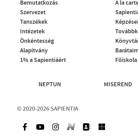
Bemutatkozás
A la cart
Szervezet
Sapient
Tanszékek
Képzése
Intézetek
Továbbk
Önkéntesség
Könyvtár
Alapítvány
Barátaim
1% a Sapientiáért
Főiskola
Lábléc
NEPTUN
MISEREND
© 2020-2026 SAPIENTIA
Ikon