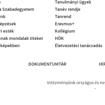
e
Tanulmányi ügyek
ia Szabadegyetem
Tanév rendje
ink
Tanrend
épzések
Erasmus+
i esték
Kollégium
nak mondalak titeket
HÖK
 képekben
Életvezetési tanácsadás
DOKUMENTUMTÁR
HÍ
Intézményünk országos és ne
Prog