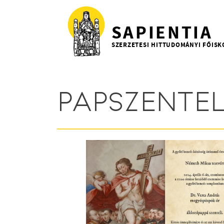
Ugrás a tartalomra
SAPIENTIA
SZERZETESI HITTUDOMÁNYI FŐISK
PAPSZENTE