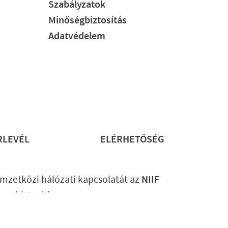
Szabályzatok
Minőségbiztosítás
Adatvédelem
RLEVÉL
ELÉRHETŐSÉG
mzetközi hálózati kapcsolatát az
NIIF
ram
biztosítja.