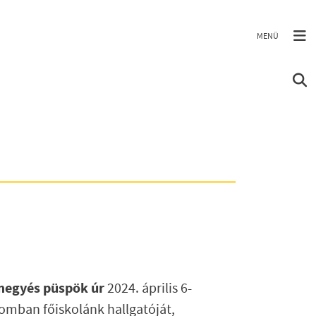
 megyés
püspök úr
2024. április 6-
omban főiskolánk hallgatóját,