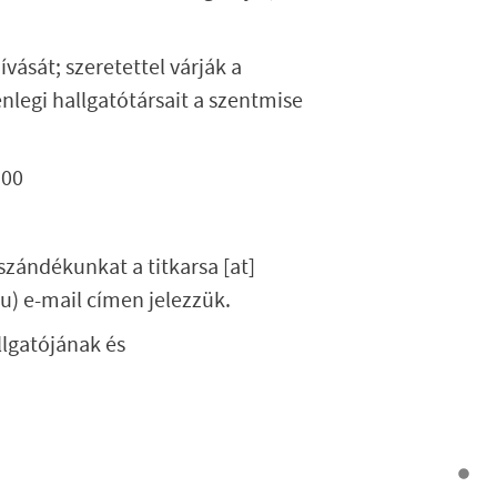
.
vását; szeretettel várják
a
enlegi hallgatótársait a szentmise
:00
i szándékunkat a
titkarsa
[at]
u)
e-mail címen jelezzük.
llgatójának és