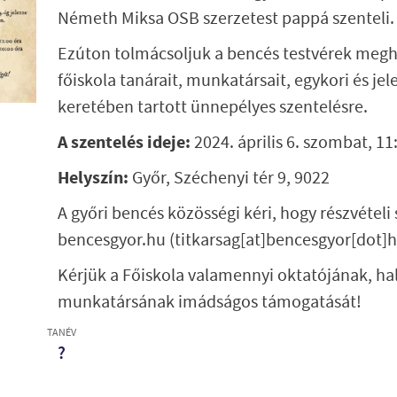
Németh Miksa OSB szerzetest pappá szenteli
Ezúton tolmácsoljuk a bencés testvérek meghí
főiskola tanárait, munkatársait, egykori és jel
keretében tartott ünnepélyes szentelésre.
A szentelés ideje:
2024. április 6. szombat, 11
Helyszín:
Győr, Széchenyi tér 9, 9022
A győri bencés közösségi kéri, hogy részvétel
bencesgyor.hu
(titkarsag[at]bencesgyor[dot]h
Kérjük a Főiskola valamennyi oktatójának, ha
munkatársának imádságos támogatását!
TANÉV
?