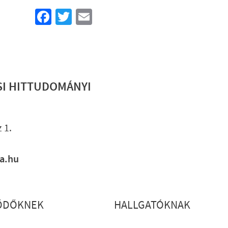
Facebook
Twitter
Email
SI HITTUDOMÁNYI
Lábléc gyo
 1.
ia.hu
ŐDŐKNEK
HALLGATÓKNAK