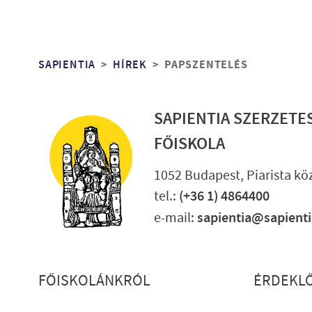
Morzsa
SAPIENTIA
HÍREK
PAPSZENTELÉS
SAPIENTIA SZERZETE
FŐISKOLA
1052 Budapest, Piarista köz
tel.:
(+36 1) 4864400
e-mail:
sapientia@sapient
Lábléc részletes
FŐISKOLÁNKRÓL
ÉRDEKL